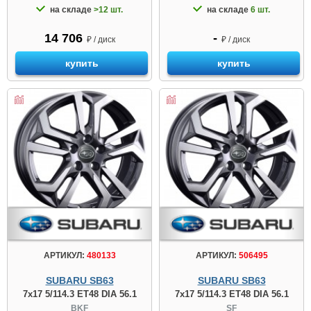
на складе
>12 шт.
на складе
6 шт.
14 706
-
₽ / диск
₽ / диск
купить
купить
АРТИКУЛ:
480133
АРТИКУЛ:
506495
SUBARU SB63
SUBARU SB63
7x17 5/114.3 ET48 DIA 56.1
7x17 5/114.3 ET48 DIA 56.1
BKF
SF