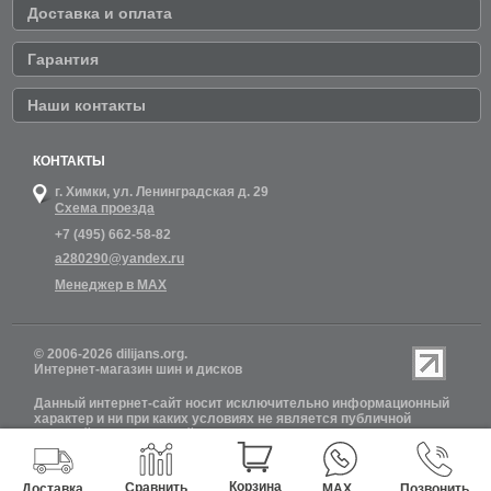
Доставка и оплата
Гарантия
Наши контакты
КОНТАКТЫ
г. Химки,
ул. Ленинградская д. 29
Схема проезда
+7 (495) 662-58-82
a280290@yandex.ru
Менеджер в MAX
© 2006-2026 dilijans.org.
Интернет-магазин шин и дисков
Данный интернет-сайт носит исключительно информационный
характер и ни при каких условиях не является публичной
офертой, определяемой положениями Статьи 437 (2)
Гражданского кодекса РФ. Обновление информации о наличии
шин и дисков на сайте Dilijans.org производится 24 часа в сутки,
но не включает в себя информацию о резервах.
Корзина
Сравнить
Доставка
MAX
Позвонить