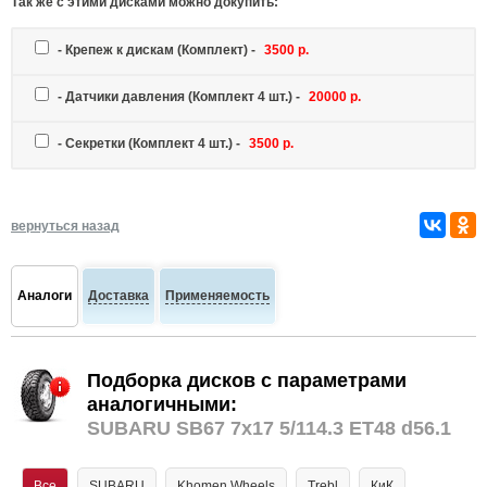
Так же c этими дисками можно докупить:
-
Крепеж к дискам
(Комплект) -
3500 р.
-
Датчики давления
(Комплект 4 шт.) -
20000 р.
-
Секретки
(Комплект 4 шт.) -
3500 р.
вернуться назад
Аналоги
Доставка
Применяемость
Подборка дисков с параметрами
аналогичными:
SUBARU SB67 7x17 5/114.3 ET48 d56.1
Все
SUBARU
Khomen Wheels
Trebl
КиК