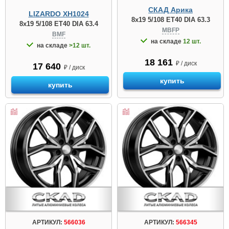
СКАД Арика
LIZARDO XH1024
8x19 5/108 ET40 DIA 63.3
8x19 5/108 ET40 DIA 63.4
MBFP
BMF
на складе
12 шт.
на складе
>12 шт.
18 161
₽ / диск
17 640
₽ / диск
купить
купить
АРТИКУЛ:
566036
АРТИКУЛ:
566345