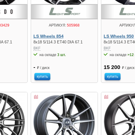
03429
АРТИКУЛ:
505968
АРТИКУЛ
LS Wheels 854
LS Wheels 950
IA 67.1
8x18 5/114.3 ET40 DIA 67.1
8x18 5/114.3 ET4
BKF
BKF
на складе
3 шт.
на складе
>12 
-
15 200
₽ / диск
₽ / диск
купить
купить