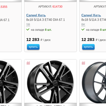
АРТИКУЛ:
614730
АРТИКУЛ
15355
Carwel Кеть
Carwel Кеть
8x18 5/114.3 ET40 DIA 67.1
8x18 5/114.3 ET4
IA 67.1
SB
BK
на складе
8 шт.
на складе
8 шт
12 283
12 283
₽ / диск
₽ / диск
купить
купить