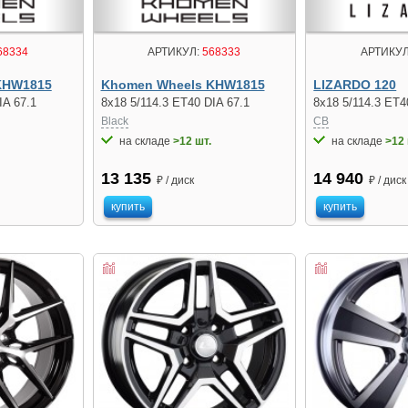
АРТИКУЛ:
568333
АРТИКУЛ
68334
Khomen Wheels KHW1815
LIZARDO 120
KHW1815
8x18 5/114.3 ET40 DIA 67.1
8x18 5/114.3 ET4
IA 67.1
Black
CB
на складе
>12 шт.
на складе
>12 
13 135
14 940
₽ / диск
₽ / диск
купить
купить