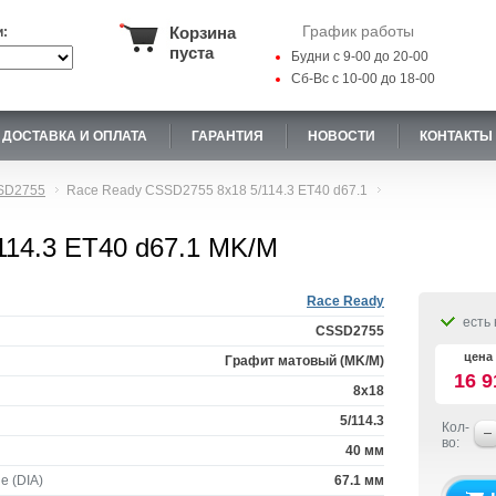
График работы
Корзина
и:
пуста
Будни с 9-00 до 20-00
Сб-Вс с 10-00 до 18-00
ДОСТАВКА И ОПЛАТА
ГАРАНТИЯ
НОВОСТИ
КОНТАКТЫ
SD2755
Race Ready CSSD2755 8x18 5/114.3 ET40 d67.1
114.3 ET40 d67.1 MK/M
Race Ready
есть 
CSSD2755
цена 
Графит матовый (MK/M)
16 9
8x18
5/114.3
Кол-
во:
40 мм
е (DIA)
67.1 мм