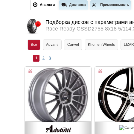
Аналоги
Доставка
Применяемость
Подборка дисков с параметрами а
Race Ready CSSD2755 8x18 5/114.
Все
Advanti
Carwel
Khomen Wheels
LIZA
1
2
3