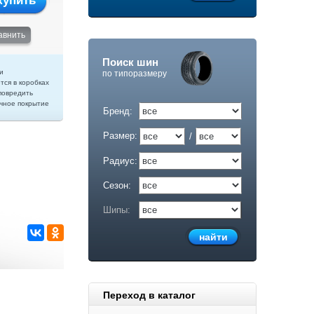
купить
авнить
Поиск шин
и
по типоразмеру
тся в коробках
повредить
чное покрытие
Бренд:
Размер:
/
Радиус:
Сезон:
Шипы:
Переход в каталог