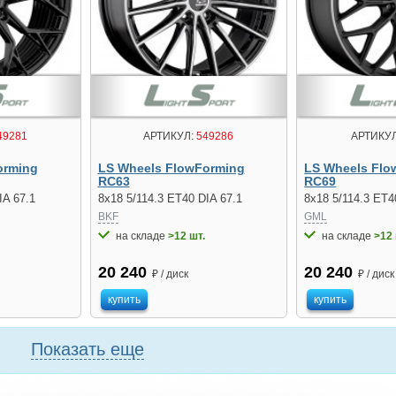
49281
АРТИКУЛ:
549286
АРТИКУЛ
orming
LS Wheels FlowForming
LS Wheels Flo
RC63
RC69
IA 67.1
8x18 5/114.3 ET40 DIA 67.1
8x18 5/114.3 ET4
BKF
GML
на складе
>12 шт.
на складе
>12 
20 240
20 240
₽ / диск
₽ / диск
купить
купить
Показать еще