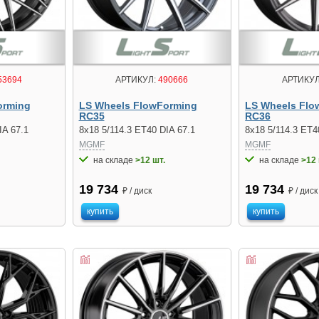
53694
АРТИКУЛ:
490666
АРТИКУЛ
orming
LS Wheels FlowForming
LS Wheels Flo
RC35
RC36
IA 67.1
8x18 5/114.3 ET40 DIA 67.1
8x18 5/114.3 ET4
MGMF
MGMF
на складе
>12 шт.
на складе
>12 
19 734
19 734
₽ / диск
₽ / диск
купить
купить