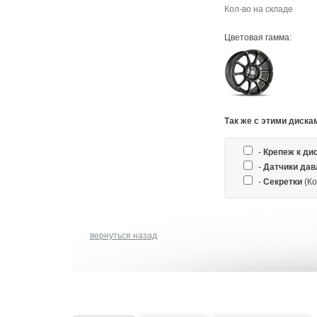
Кол-во на складе
Цветовая гамма:
Так же c этими диска
-
Крепеж к ди
-
Датчики дав
-
Секретки
(Ко
вернуться назад