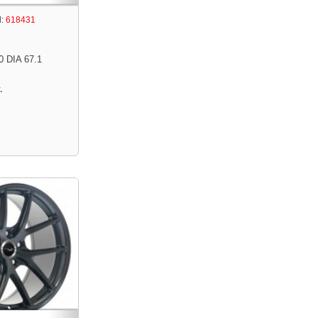
:
618431
0 DIA 67.1
.