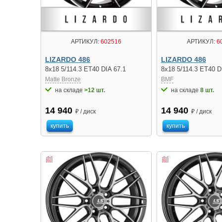
АРТИКУЛ:
602516
АРТИКУЛ:
6
LIZARDO 486
LIZARDO 486
8x18 5/114.3 ET40 DIA 67.1
8x18 5/114.3 ET40 D
Matte Bronze
BMF
на складе
>12 шт.
на складе
8 шт.
14 940
14 940
₽ / диск
₽ / диск
купить
купить