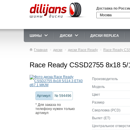
Доставка по Росси
ШИНЫ
ДИСКИ
ДИСКИ REPLICA
Главная
диски
диски Race Ready
Race Ready CS
Race Ready CSSD2755 8x18 5/
Производитель
Модель
Цвет
Артикул:
№ 594496
Размер
* Для заказа по
телефону нужен только
Сверловка (PCD)
артикул
Вылет (ET)
Центральное отверсти