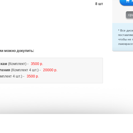
8 шт
ср
* Все диск
поставляю
чтобы не 
лакокрасо
ми можно докупить:
скам
(Комплект) -
3500 р.
ления
(Комплект 4 шт.) -
20000 р.
мплект 4 шт.) -
3500 р.