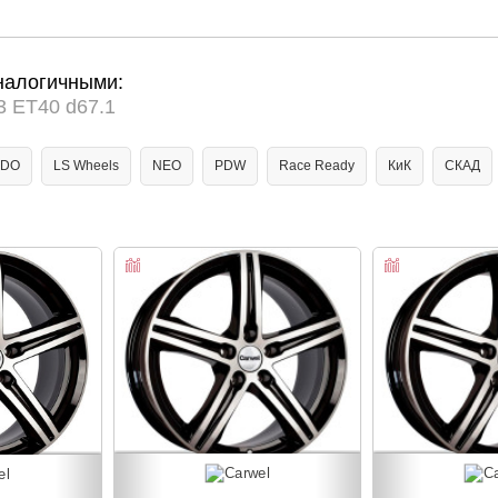
налогичными:
3 ET40 d67.1
RDO
LS Wheels
NEO
PDW
Race Ready
КиК
СКАД