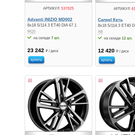
АРТИКУЛ:
537025
АРТИКУЛ:
6
Advanti INIZIO MD002
Carwel Кеть
8x18 5/114.3 ET40 DIA 67.1
8x18 5/114.3 ET40 D
MQS
AB
на складе
7 шт.
на складе
12 шт.
23 242
12 420
₽ / диск
₽ / диск
купить
купить