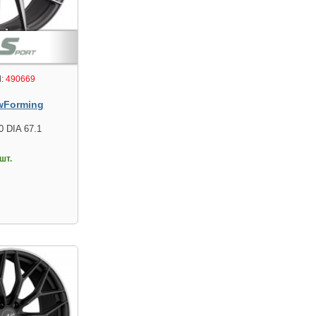
:
490669
wForming
0 DIA 67.1
шт.