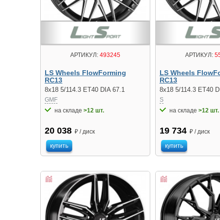
АРТИКУЛ:
493245
АРТИКУЛ:
5
LS Wheels FlowForming
LS Wheels FlowF
RC13
RC13
8x18 5/114.3 ET40 DIA 67.1
8x18 5/114.3 ET40 D
GMF
S
на складе
>12 шт.
на складе
>12 шт.
20 038
19 734
₽ / диск
₽ / диск
купить
купить