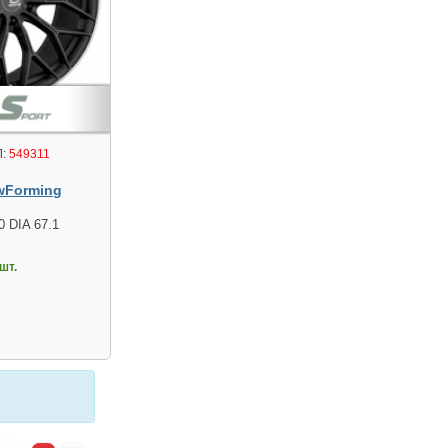
:
549311
wForming
0 DIA 67.1
шт.