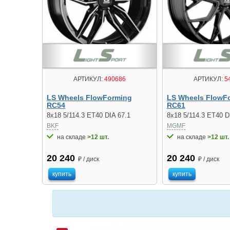
АРТИКУЛ:
490686
АРТИКУЛ:
5
LS Wheels FlowForming
LS Wheels FlowF
RC54
RC61
8x18 5/114.3 ET40 DIA 67.1
8x18 5/114.3 ET40 D
BKF
MGMF
на складе
>12 шт.
на складе
>12 шт.
20 240
20 240
₽ / диск
₽ / диск
купить
купить