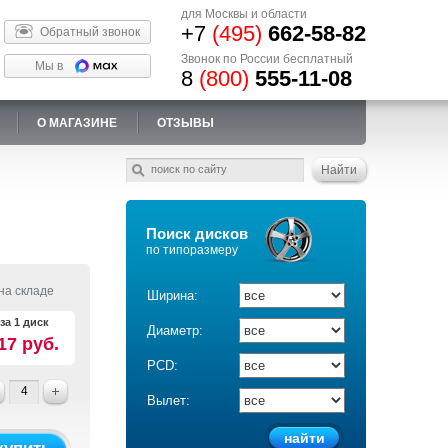
для Москвы и области
+7
(495)
662-58-82
Обратный звонок
Звонок по России бесплатный
Мы в
8
(800)
555-11-08
О МАГАЗИНЕ
ОТЗЫВЫ
Поиск дисков
по типоразмеру
на складе
Ширина:
за 1 диск
Диаметр:
17 руб.
PCD:
Вылет: