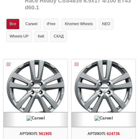
Race Ready CSS4835 6.5x17 4/100 ET43
d60.1
Все
Carwel
iFree
Khomen Wheels
NEO
Wheels UP
КиК
СКАД
АРТИКУЛ:
561905
АРТИКУЛ:
624736