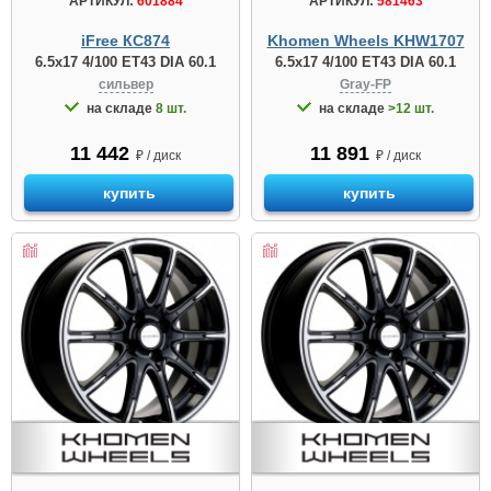
АРТИКУЛ:
601884
АРТИКУЛ:
581463
iFree КС874
Khomen Wheels KHW1707
6.5x17 4/100 ET43 DIA 60.1
6.5x17 4/100 ET43 DIA 60.1
сильвер
Gray-FP
на складе
8 шт.
на складе
>12 шт.
11 442
11 891
₽ / диск
₽ / диск
купить
купить