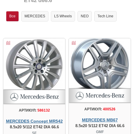
ET42 d66.6
Все
MERCEDES
LS Wheels
NEO
Tech Line
АРТИКУЛ:
400526
АРТИКУЛ:
586132
MERCEDES MB67
MERCEDES Concept MR542
8.5x20 5/112 ET42 DIA 66.6
8.5x20 5/112 ET42 DIA 66.6
GMF
SF