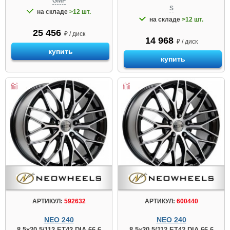
GMF
S
на складе
>12 шт.
на складе
>12 шт.
25 456
₽ / диск
14 968
₽ / диск
купить
купить
АРТИКУЛ:
592632
АРТИКУЛ:
600440
NEO 240
NEO 240
8.5x20 5/112 ET42 DIA 66.6
8.5x20 5/112 ET42 DIA 66.6