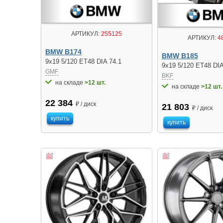
АРТИКУЛ:
255125
АРТИКУЛ:
4
BMW B174
BMW B185
9x19 5/120 ET48 DIA 74.1
9x19 5/120 ET48 DIA
GMF
BKF
на складе
>12 шт.
на складе
>12 шт.
22 384
₽ / диск
21 803
₽ / диск
купить
купить