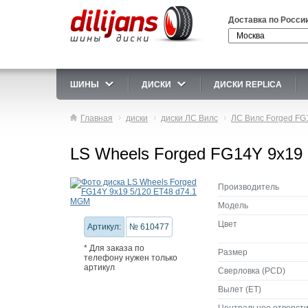
Доставка по Росси
ШИНЫ
ДИСКИ
ДИСКИ REPLICA
Главная
диски
диски ЛС Вилс
ЛС Вилс Forged FG
LS Wheels Forged FG14Y 9x19
Производитель
Модель
Цвет
Артикул:
№ 610477
* Для заказа по
Размер
телефону нужен только
артикул
Сверловка (PCD)
Вылет (ET)