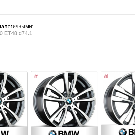
налогичными:
0 ET48 d74.1