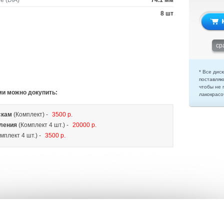
е (DIA)
74.1 мм
8 шт
ср
* Все диск
поставляю
чтобы не 
ми можно докупить:
лакокрасо
скам
(Комплект) -
3500 р.
ления
(Комплект 4 шт.) -
20000 р.
мплект 4 шт.) -
3500 р.