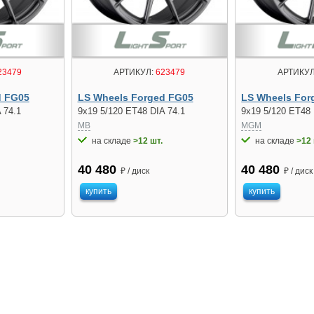
23479
АРТИКУЛ:
623479
АРТИКУЛ
d FG05
LS Wheels Forged FG05
LS Wheels For
 74.1
9x19 5/120 ET48 DIA 74.1
9x19 5/120 ET48 
MB
MGM
на складе
>12 шт.
на складе
>12 
40 480
40 480
₽ / диск
₽ / диск
купить
купить