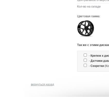
Центральное отверсти
Кол-во на складе
Цветовая гамма:
Так же c этими диска
-
Крепеж к ди
-
Датчики дав
-
Секретки
(Ко
вернуться назад