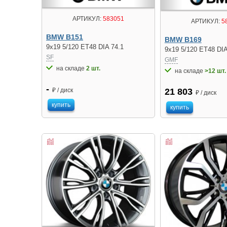
АРТИКУЛ:
583051
АРТИКУЛ:
5
BMW B151
BMW B169
9x19 5/120 ET48 DIA 74.1
9x19 5/120 ET48 DIA
SF
GMF
на складе
2 шт.
на складе
>12 шт.
-
₽ / диск
21 803
₽ / диск
купить
купить