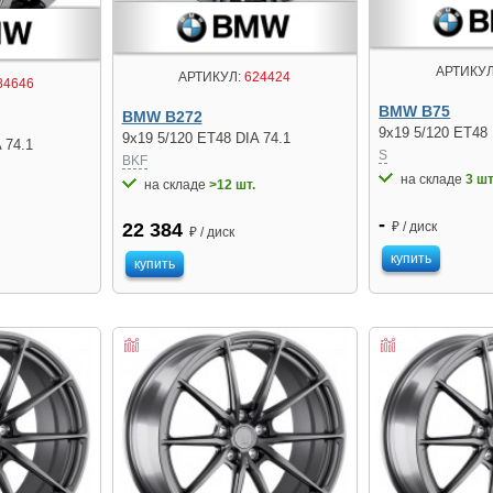
АРТИКУЛ
АРТИКУЛ:
624424
84646
BMW B75
BMW B272
9x19 5/120 ET48 
9x19 5/120 ET48 DIA 74.1
 74.1
S
BKF
на складе
3 шт
на складе
>12 шт.
-
22 384
₽ / диск
₽ / диск
купить
купить