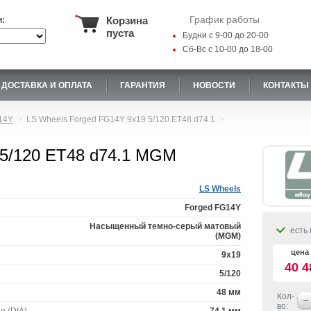
График работы
Корзина
и:
пуста
Будни с 9-00 до 20-00
Сб-Вс с 10-00 до 18-00
ДОСТАВКА И ОПЛАТА
ГАРАНТИЯ
НОВОСТИ
КОНТАКТЫ
14Y
LS Wheels Forged FG14Y 9x19 5/120 ET48 d74.1
 5/120 ET48 d74.1 MGM
LS Wheels
Forged FG14Y
Насыщенный темно-серый матовый
есть 
(MGM)
цена 
9x19
40 4
5/120
48 мм
Кол-
во: