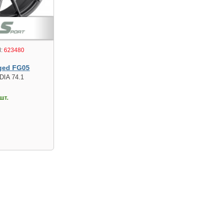
:
623480
ged FG05
DIA 74.1
шт.