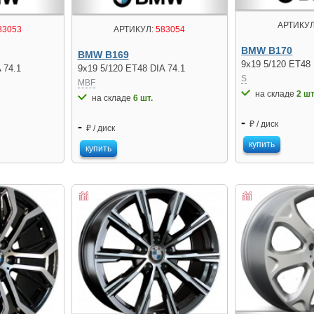
АРТИКУЛ
83053
АРТИКУЛ:
583054
BMW B170
BMW B169
9x19 5/120 ET48 
 74.1
9x19 5/120 ET48 DIA 74.1
S
MBF
на складе
2 шт
на складе
6 шт.
-
₽ / диск
-
₽ / диск
купить
купить