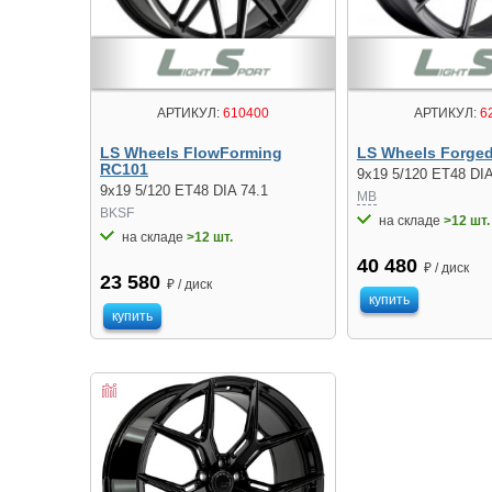
АРТИКУЛ:
610400
АРТИКУЛ:
6
LS Wheels FlowForming
LS Wheels Forge
RC101
9x19 5/120 ET48 DIA
9x19 5/120 ET48 DIA 74.1
MB
BKSF
на складе
>12 шт.
на складе
>12 шт.
40 480
₽ / диск
23 580
₽ / диск
купить
купить