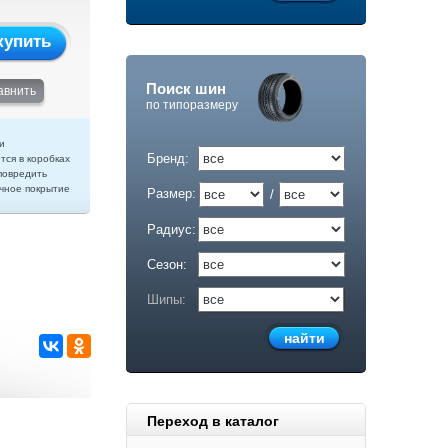
купить
Поиск шин
авнить
по типоразмеру
и
Бренд:
тся в коробках
повредить
чное покрытие
Размер:
/
Радиус:
Сезон:
Шипы:
Переход в каталог