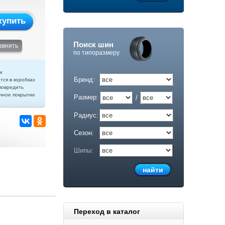
купить
Поиск шин
авнить
по типоразмеру
и
Бренд:
тся в коробках
повредить
чное покрытие
Размер:
/
Радиус:
Сезон:
Шипы:
Переход в каталог