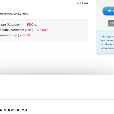
> 12 шт
ми можно докупить:
ср
скам
(Комплект) -
3500 р.
ления
(Комплект 4 шт.) -
20000 р.
мплект 4 шт.) -
3500 р.
* Все диск
поставляю
чтобы не 
лакокрасо
налогичными: