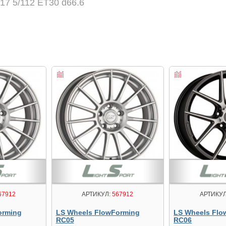
17 5/112 ET30 d66.6
67912
АРТИКУЛ:
567912
АРТИКУЛ
orming
LS Wheels FlowForming
LS Wheels Flo
RC05
RC06