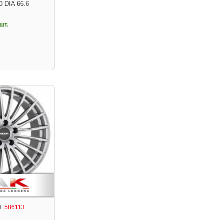
0 DIA 66.6
шт.
:
586113