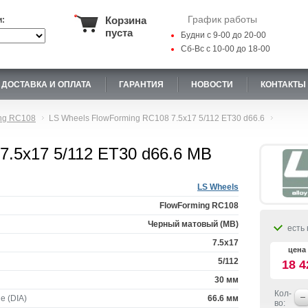
График работы
Корзина
и:
пуста
Будни с 9-00 до 20-00
Сб-Вс с 10-00 до 18-00
ДОСТАВКА И ОПЛАТА
ГАРАНТИЯ
НОВОСТИ
КОНТАКТЫ
ng RC108
LS Wheels FlowForming RC108 7.5x17 5/112 ET30 d66.6
7.5x17 5/112 ET30 d66.6 MB
LS Wheels
FlowForming RC108
Черный матовый (MB)
есть 
7.5x17
цена 
5/112
18 4
30 мм
Кол-
е (DIA)
66.6 мм
во: