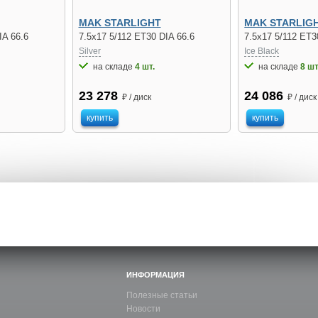
MAK STARLIGHT
MAK STARLIG
IA 66.6
7.5x17 5/112 ET30 DIA 66.6
7.5x17 5/112 ET3
Silver
Ice Black
на складе
4 шт.
на складе
8 шт
23 278
24 086
₽ / диск
₽ / диск
купить
купить
ИНФОРМАЦИЯ
Полезные статьи
Новости