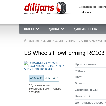
Доставка по Росси
ШИНЫ
ДИСКИ
ДИСКИ REPLICA
Главная
диски
диски ЛС Вилс
ЛС Вилс FlowFormi
LS Wheels FlowForming RC108 
Производитель
Модель
Цвет
Артикул:
№ 610412
Размер
* Для заказа по
телефону нужен только
Сверловка (PCD)
артикул
Вылет (ET)
Центральное отверсти