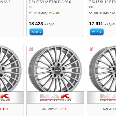
IA 66.6
7.5x17 5/112 ET30 DIA 66.6
7.5x17 5/112 ET3
MB
BK
на складе
>12 шт.
на складе
>12 
18 423
17 911
₽ / диск
₽ / диск
купить
купить
86113
АРТИКУЛ:
586113
АРТИКУЛ