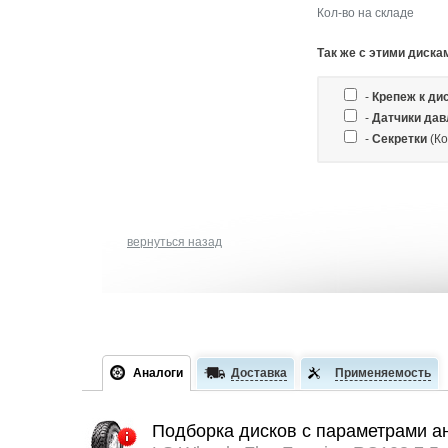
Кол-во на складе
Так же c этими диска
-
Крепеж к ди
-
Датчики дав
-
Секретки
(Ко
вернуться назад
Аналоги
Доставка
Применяемость
Подборка дисков с параметрами а