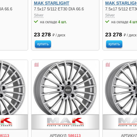
MAK STARLIGHT
MAK STARLIG
IA 66.6
7.5x17 5/112 ET30 DIA 66.6
7.5x17 5/112 ET3
Silver
Silver
на складе
4 шт.
на складе
4 шт
23 278
23 278
₽ / диск
₽ / диск
купить
купить
86113
АРТИКУЛ:
586113
АРТИКУЛ