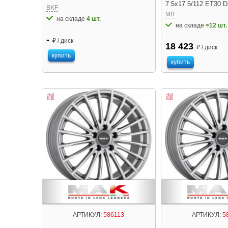
7.5x17 5/112 ET30 D
BKF
MB
на складе
4 шт.
на складе
>12 шт.
-
₽ / диск
18 423
₽ / диск
купить
купить
АРТИКУЛ:
586113
АРТИКУЛ:
5