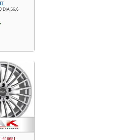
HT
0 DIA 66.6
.
:
616651