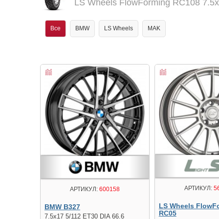
LS Wheels FlowForming RC108 7.5x
Все
BMW
LS Wheels
MAK
АРТИКУЛ:
5
АРТИКУЛ:
600158
LS Wheels FlowF
BMW B327
RC05
7.5x17 5/112 ET30 DIA 66.6