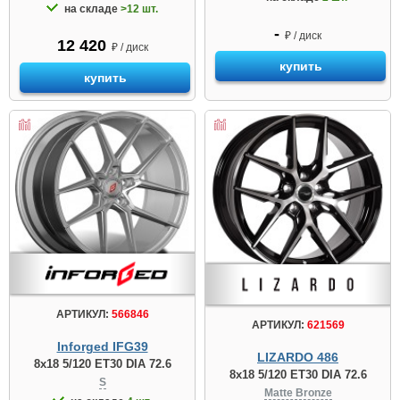
на складе
>12 шт.
-
₽ / диск
12 420
₽ / диск
купить
купить
АРТИКУЛ:
566846
АРТИКУЛ:
621569
Inforged IFG39
LIZARDO 486
8x18 5/120 ET30 DIA 72.6
8x18 5/120 ET30 DIA 72.6
S
Matte Bronze