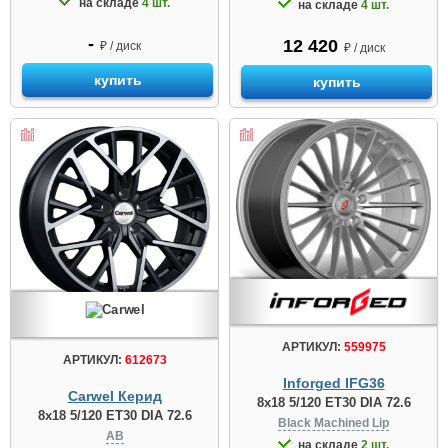
на складе
4 шт.
на складе
4 шт.
-
12 420
₽ / диск
₽ / диск
купить
купить
АРТИКУЛ:
559975
АРТИКУЛ:
612673
Inforged IFG36
Carwel Керид
8x18 5/120 ET30 DIA 72.6
8x18 5/120 ET30 DIA 72.6
Black Machined Lip
AB
на складе
2 шт.