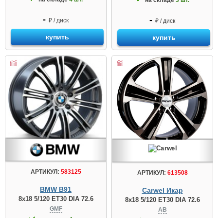
на складе
3 шт.
-
-
₽ / диск
₽ / диск
купить
купить
АРТИКУЛ:
583125
АРТИКУЛ:
613508
BMW B91
Carwel Икар
8x18 5/120 ET30 DIA 72.6
8x18 5/120 ET30 DIA 72.6
GMF
AB