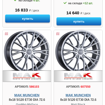
на складе
4 шт.
на складе
>12 шт.
16 833
₽ / диск
14 640
₽ / диск
купить
купить
АРТИКУЛ:
586103
АРТИКУЛ:
607550
MAK MUNCHEN
MAK MUNCHEN
8x18 5/120 ET30 DIA 72.6
8x18 5/120 ET30 DIA 72.6
GunMet-MirFace
Matt Black