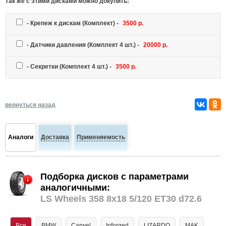
Так же c этими дисками можно докупить:
-
Крепеж к дискам
(Комплект) -
3500 р.
-
Датчики давления
(Комплект 4 шт.) -
20000 р.
-
Секретки
(Комплект 4 шт.) -
3500 р.
вернуться назад
Аналоги
Доставка
Применяемость
Подборка дисков с параметрами
аналогичными:
LS Wheels 358 8x18 5/120 ET30 d72.6
Все
BMW
Carwel
Inforged
LIZARDO
MAK