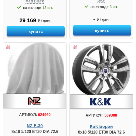
BKF
Matt Black
на складе
3 шт.
на складе
12 шт.
-
29 169
₽ / диск
₽ / диск
купить
купить
АРТИКУЛ:
624960
АРТИКУЛ:
509388
NZ F-30
КиК Борэй
8x18 5/120 ET30 DIA 72.6
8x18 5/120 ET30 DIA 72.6