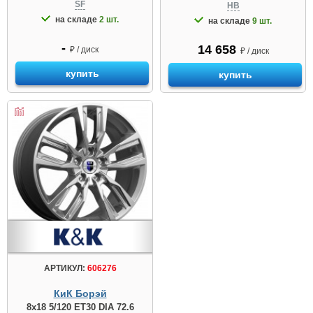
SF
HB
на складе
2 шт.
на складе
9 шт.
-
14 658
₽ / диск
₽ / диск
купить
купить
АРТИКУЛ:
606276
КиК Борэй
8x18 5/120 ET30 DIA 72.6