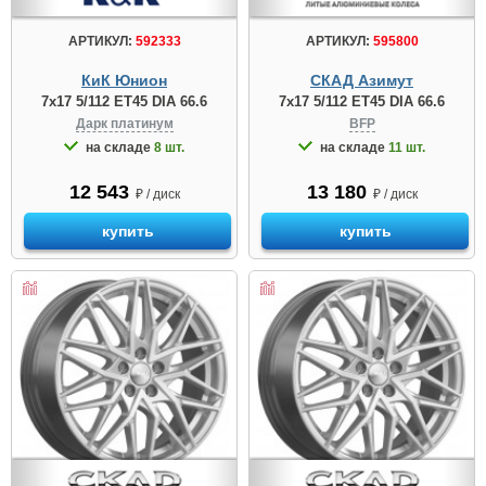
АРТИКУЛ:
592333
АРТИКУЛ:
595800
КиК Юнион
СКАД Азимут
7x17 5/112 ET45 DIA 66.6
7x17 5/112 ET45 DIA 66.6
Дарк платинум
BFP
на складе
8 шт.
на складе
11 шт.
12 543
13 180
₽ / диск
₽ / диск
купить
купить