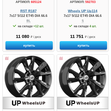
АРТИКУЛ:
605124
АРТИКУЛ:
592703
RST R187
Wheels UP Up114
7x17 5/112 ET45 DIA 66.6
7x17 5/112 ET45 DIA 66.6
BL
S
на складе
>12 шт.
на складе
4 шт.
11 080
11 751
₽ / диск
₽ / диск
купить
купить