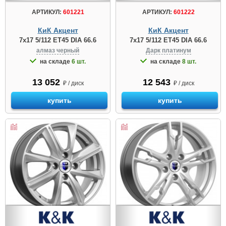
АРТИКУЛ:
601221
АРТИКУЛ:
601222
КиК Акцент
КиК Акцент
7x17 5/112 ET45 DIA 66.6
7x17 5/112 ET45 DIA 66.6
алмаз черный
Дарк платинум
на складе
6 шт.
на складе
8 шт.
13 052
12 543
₽ / диск
₽ / диск
купить
купить