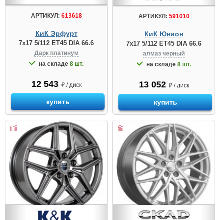
АРТИКУЛ:
613618
АРТИКУЛ:
591010
КиК Эрфурт
КиК Юнион
7x17 5/112 ET45 DIA 66.6
7x17 5/112 ET45 DIA 66.6
Дарк платинум
алмаз чeрный
на складе
8 шт.
на складе
8 шт.
12 543
13 052
₽ / диск
₽ / диск
купить
купить