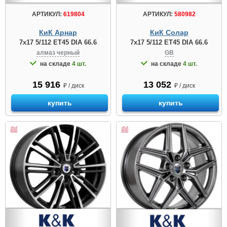
АРТИКУЛ:
619804
АРТИКУЛ:
580982
КиК Арнар
КиК Солар
7x17 5/112 ET45 DIA 66.6
7x17 5/112 ET45 DIA 66.6
алмаз черный
GB
на складе
4 шт.
на складе
4 шт.
15 916
13 052
₽ / диск
₽ / диск
купить
купить