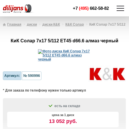
+7
(495)
662-58-82
Главная
диски
диски К&К
К&К Солар
КиК Солар 7x17 5/112 E
КиК Солар 7x17 5/112 ET45 d66.6 алмаз чeрный
Артикул:
№ 590996
* Для заказа по телефону нужен только артикул
есть на складе
цена за 1 диск
13 052 руб.