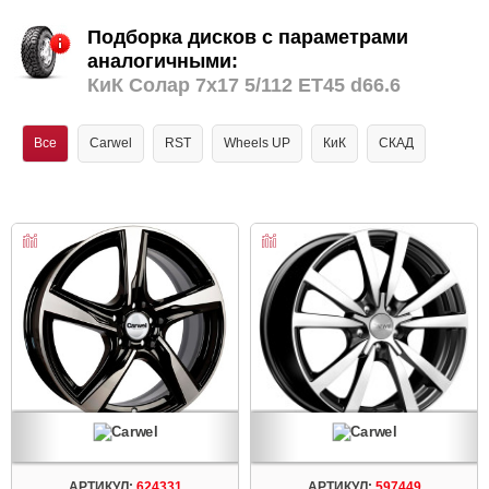
Подборка дисков с параметрами
аналогичными:
КиК Солар 7x17 5/112 ET45 d66.6
Все
Carwel
RST
Wheels UP
КиК
СКАД
АРТИКУЛ:
624331
АРТИКУЛ:
597449