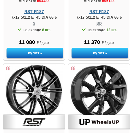
АРТИКУЛ:
604483
АРТИКУЛ:
605123
RST R187
RST R187
7x17 5/112 ET45 DIA 66.6
7x17 5/112 ET45 DIA 66.6
S
BD
на складе
8 шт.
на складе
12 шт.
11 080
11 370
₽ / диск
₽ / диск
купить
купить