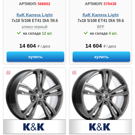
АРТИКУЛ:
566602
АРТИКУЛ:
570438
КиК Karrera Light
КиК Karrera Light
7x18 5/108 ET41 DIA 59.6
7x18 5/108 ET41 DIA 59.6
алмаз чeрный
BFP
на складе
12 шт.
на складе
4 шт.
14 604
14 604
₽ / диск
₽ / диск
купить
купить