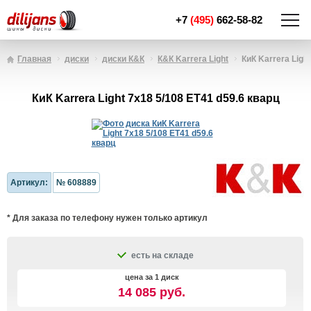
+7
(495)
662-58-82
Главная
диски
диски К&К
К&К Karrera Light
КиК Karrera Ligh
КиК Karrera Light 7x18 5/108 ET41 d59.6 кварц
Артикул:
№ 608889
* Для заказа по телефону нужен только артикул
есть на складе
цена за 1 диск
14 085 руб.