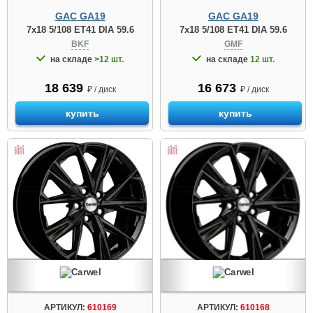
GAC GA19
GAC GA19
7x18 5/108 ET41 DIA 59.6
7x18 5/108 ET41 DIA 59.6
BKF
GMF
на складе
>12 шт.
на складе
12 шт.
18 639
16 673
₽ / диск
₽ / диск
купить
купить
АРТИКУЛ:
610169
АРТИКУЛ:
610168