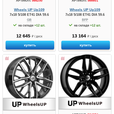
АРТИКУЛ:
566250
АРТИКУЛ:
566601
Wheels UP Up109
Wheels UP Up109
7x18 5/108 ET41 DIA 59.6
7x18 5/108 ET41 DIA 59.6
GB
BFP
на складе
>12 шт.
на складе
>12 шт.
12 645
13 164
₽ / диск
₽ / диск
купить
купить