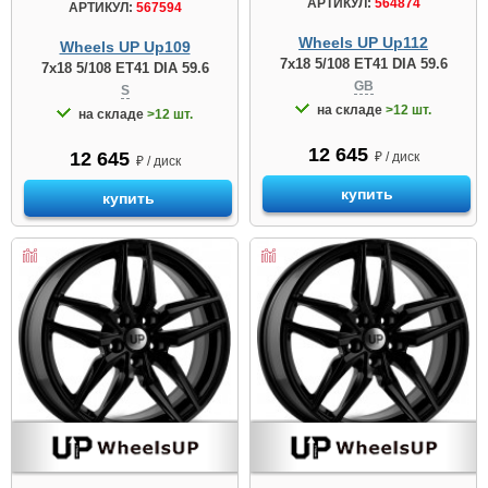
АРТИКУЛ:
564874
АРТИКУЛ:
567594
Wheels UP Up112
Wheels UP Up109
7x18 5/108 ET41 DIA 59.6
7x18 5/108 ET41 DIA 59.6
GB
S
на складе
>12 шт.
на складе
>12 шт.
12 645
12 645
₽ / диск
₽ / диск
купить
купить