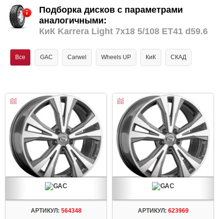
Подборка дисков с параметрами
аналогичными:
КиК Karrera Light 7x18 5/108 ET41 d59.6
Все
GAC
Carwel
Wheels UP
КиК
СКАД
АРТИКУЛ:
564348
АРТИКУЛ:
623969