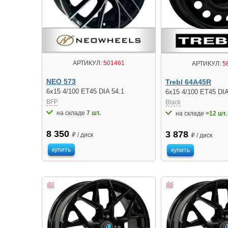
АРТИКУЛ:
501461
АРТИКУЛ:
5
NEO 573
Trebl 64A45R
6x15 4/100 ET45 DIA 54.1
6x15 4/100 ET45 DIA
BFP
Black
на складе
7 шт.
на складе
>12 шт.
8 350
3 878
₽ / диск
₽ / диск
купить
купить