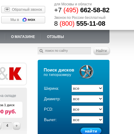
для Москвы и области
+7
(495)
662-58-82
Обратный звонок
Звонок по России бесплатный
Мы в
8
(800)
555-11-08
О МАГАЗИНЕ
ОТЗЫВЫ
Поиск дисков
по типоразмеру
Ширина:
на складе
Диаметр:
за 1 диск
PCD:
90 руб.
Вылет: