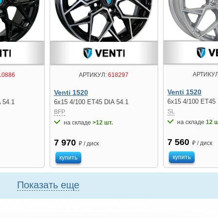
АРТИКУЛ
10886
АРТИКУЛ:
618297
Venti 1520
Venti 1520
6x15 4/100 ET45 
 54.1
6x15 4/100 ET45 DIA 54.1
SL
BFP
на складе
12 ш
на складе
>12 шт.
7 560
7 970
₽ / диск
₽ / диск
купить
купить
Показать еще