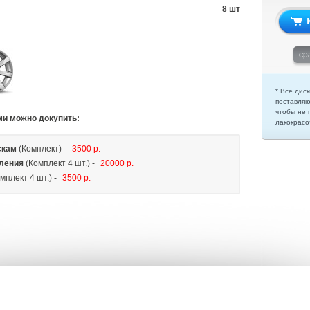
8 шт
ср
* Все диск
поставляю
чтобы не 
ми можно докупить:
лакокрасо
скам
(Комплект) -
3500 р.
ления
(Комплект 4 шт.) -
20000 р.
мплект 4 шт.) -
3500 р.