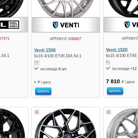
87471
АРТИКУЛ
АРТИКУЛ:
436667
Venti 1520
Venti 1506
 54.1
6x15 4/100 ET45 
6x15 4/100 ET45 DIA 54.1
BL
BD
на складе
>12 
на складе
6 шт.
7 810
-
₽ / диск
₽ / диск
купить
купить