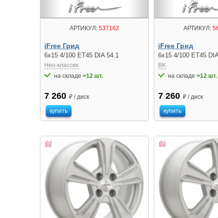
АРТИКУЛ:
537162
АРТИКУЛ:
5
iFree Грид
iFree Грид
6x15 4/100 ET45 DIA 54.1
6x15 4/100 ET45 DIA
Нео-классик
BK
на складе
>12 шт.
на складе
>12 шт.
7 260
7 260
₽ / диск
₽ / диск
купить
купить