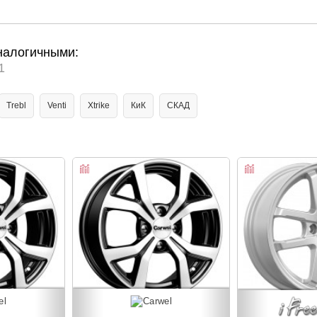
налогичными:
1
Trebl
Venti
Xtrike
КиК
СКАД