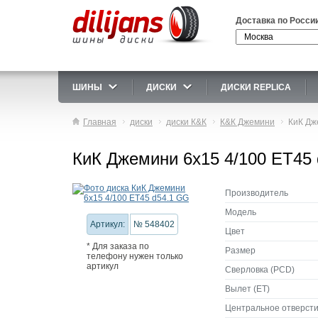
Доставка по Росси
ШИНЫ
ДИСКИ
ДИСКИ REPLICA
Главная
диски
диски К&К
К&К Джемини
КиК Дж
КиК Джемини 6x15 4/100 ET45
Производитель
Модель
Артикул:
№ 548402
Цвет
* Для заказа по
Размер
телефону нужен только
артикул
Сверловка (PCD)
Вылет (ET)
Центральное отверсти