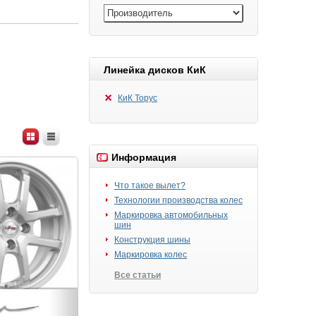
Линейка дисков КиК
КиК Торус
Информация
Что такое вылет?
Технологии производства колес
Маркировка автомобильных
шин
Конструкция шины
Маркировка колес
Все статьи