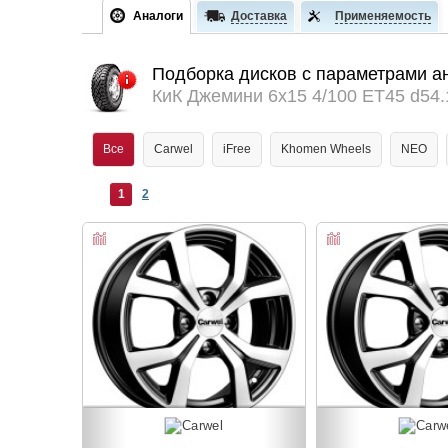
Аналоги
Доставка
Применяемость
Подборка дисков с параметрами а
КиК Джемини 6x15 4/100 ET45 d54.
Все
Carwel
iFree
Khomen Wheels
NEO
1
2