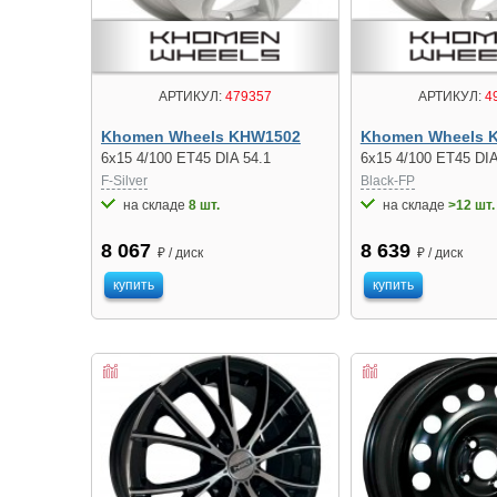
АРТИКУЛ:
479357
АРТИКУЛ:
4
Khomen Wheels KHW1502
Khomen Wheels 
6x15 4/100 ET45 DIA 54.1
6x15 4/100 ET45 DIA
F-Silver
Black-FP
на складе
8 шт.
на складе
>12 шт.
8 067
8 639
₽ / диск
₽ / диск
купить
купить