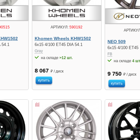
90515
АРТИКУЛ:
590192
АРТИКУЛ
KHW1502
Khomen Wheels KHW1502
NEO 509
 54.1
6x15 4/100 ET45 DIA 54.1
6x15 4/100 ET45 
Gray
FB
на складе
>12 шт.
на складе
4 шт
8 067
₽ / диск
9 750
₽ / диск
купить
купить