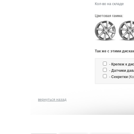
Кол-во на складе
Цветовая гамма:
Так же c этими диска
-
Крепеж к ди
-
Датчики дав
-
Секретки
(Ко
вернуться назад