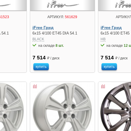
61523
АРТИКУЛ:
561629
АРТИКУЛ
iFree Грид
iFree Грид
 54.1
6x15 4/100 ET45 DIA 54.1
6x15 4/100 ET45 
BLACK
HB
на складе
8 шт.
на складе
12 ш
7 514
7 514
₽ / диск
₽ / диск
купить
купить