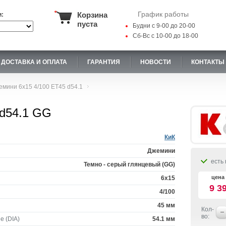
График работы
Корзина
и:
пуста
Будни с 9-00 до 20-00
Сб-Вс с 10-00 до 18-00
ДОСТАВКА И ОПЛАТА
ГАРАНТИЯ
НОВОСТИ
КОНТАКТЫ
емини 6x15 4/100 ET45 d54.1
 d54.1 GG
КиК
Джемини
есть 
Темно - серый глянцевый (GG)
цена 
6x15
9 3
4/100
45 мм
Кол-
во:
е (DIA)
54.1 мм