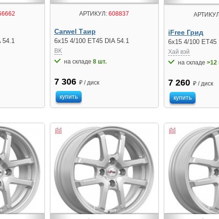
66662
АРТИКУЛ:
608837
АРТИКУЛ
Carwel Таир
iFree Грид
 54.1
6x15 4/100 ET45 DIA 54.1
6x15 4/100 ET45 
BK
Хай вэй
на складе
8 шт.
на складе
>12 
7 306
7 260
₽ / диск
₽ / диск
купить
купить