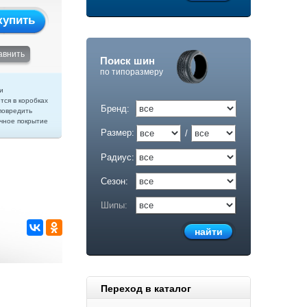
купить
авнить
Поиск шин
по типоразмеру
и
тся в коробках
Бренд:
повредить
чное покрытие
Размер:
/
Радиус:
Сезон:
Шипы:
Переход в каталог