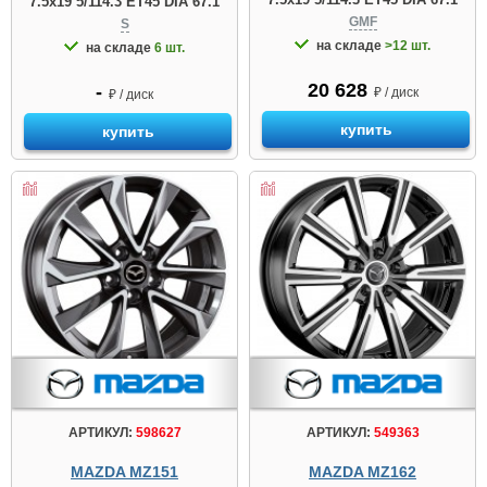
7.5x19 5/114.3 ET45 DIA 67.1
GMF
S
на складе
>12 шт.
на складе
6 шт.
20 628
-
₽ / диск
₽ / диск
купить
купить
АРТИКУЛ:
598627
АРТИКУЛ:
549363
MAZDA MZ151
MAZDA MZ162