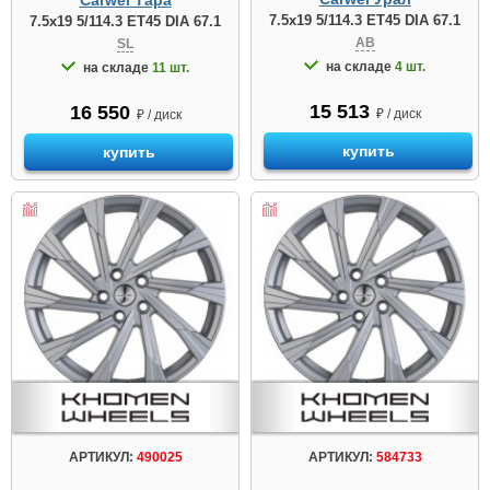
Carwel Тара
7.5x19 5/114.3 ET45 DIA 67.1
7.5x19 5/114.3 ET45 DIA 67.1
AB
SL
на складе
4 шт.
на складе
11 шт.
15 513
16 550
₽ / диск
₽ / диск
купить
купить
АРТИКУЛ:
490025
АРТИКУЛ:
584733