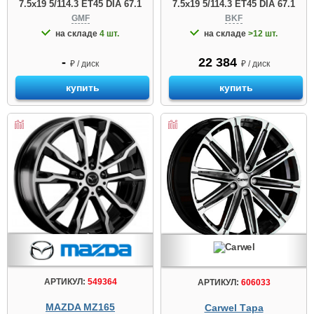
7.5x19 5/114.3 ET45 DIA 67.1
7.5x19 5/114.3 ET45 DIA 67.1
GMF
BKF
на складе
4 шт.
на складе
>12 шт.
-
22 384
₽ / диск
₽ / диск
купить
купить
АРТИКУЛ:
549364
АРТИКУЛ:
606033
MAZDA MZ165
Carwel Тара