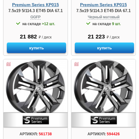
Premium Series КР015
Premium Series КР015
7.5x19 5/114.3 ET45 DIA 67.1
7.5x19 5/114.3 ET45 DIA 67.1
GGFP
Черный матовый
на складе
>12 шт.
на складе
9 шт.
21 882
21 223
₽ / диск
₽ / диск
купить
купить
АРТИКУЛ:
561738
АРТИКУЛ:
594426