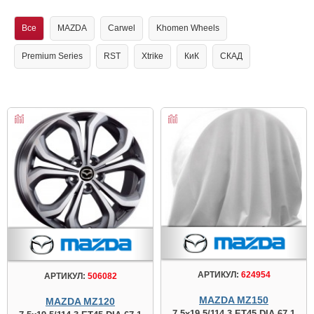
Все
MAZDA
Carwel
Khomen Wheels
Premium Series
RST
Xtrike
КиК
СКАД
АРТИКУЛ:
624954
АРТИКУЛ:
506082
MAZDA MZ150
MAZDA MZ120
7.5x19 5/114.3 ET45 DIA 67.1