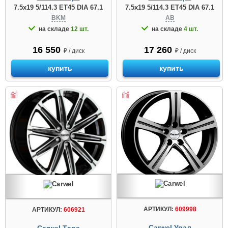
7.5x19 5/114.3 ET45 DIA 67.1
7.5x19 5/114.3 ET45 DIA 67.1
BKM
AB
на складе
12 шт.
на складе
4 шт.
16 550
17 260
₽ / диск
₽ / диск
купить
купить
АРТИКУЛ:
609998
АРТИКУЛ:
606921
Carwel Урал