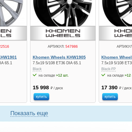
22516
АРТИКУЛ:
547986
АРТИКУЛ
KHW1901
Khomen Wheels KHW1905
Khomen Wheel
IA 65.1
7.5x19 5/108 ET36 DIA 65.1
7.5x19 5/108 ET3
Black
Black-FP
на складе
>12 шт.
на складе
>12 
15 998
17 390
₽ / диск
₽ / диск
купить
купить
Показать еще