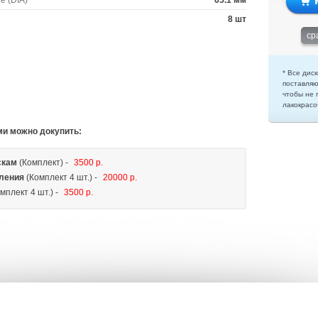
е (DIA)
65.1 мм
8 шт
ср
* Все диск
поставляю
чтобы не 
лакокрасо
ми можно докупить:
скам
(Комплект) -
3500 р.
ления
(Комплект 4 шт.) -
20000 р.
мплект 4 шт.) -
3500 р.