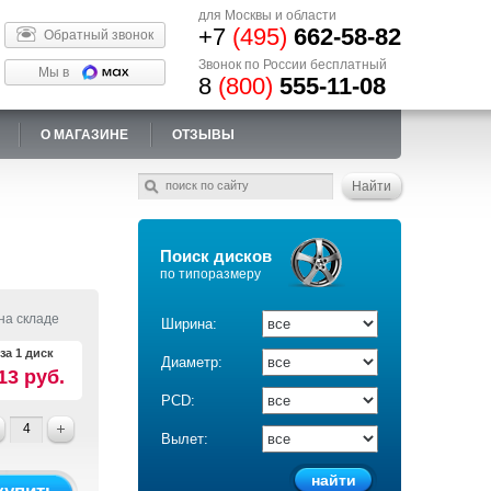
для Москвы и области
+7
(495)
662-58-82
Обратный звонок
Звонок по России бесплатный
Мы в
8
(800)
555-11-08
О МАГАЗИНЕ
ОТЗЫВЫ
Поиск дисков
по типоразмеру
на складе
Ширина:
за 1 диск
Диаметр:
13 руб.
PCD:
Вылет: