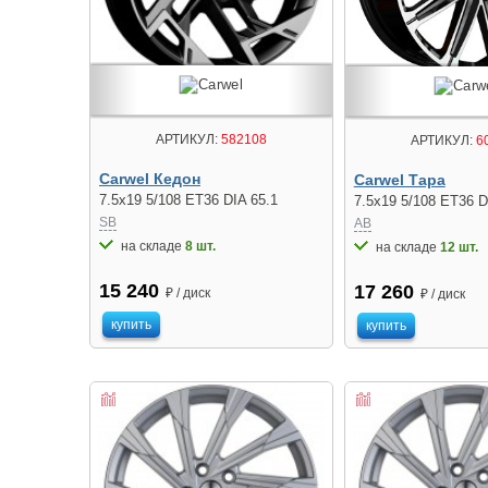
АРТИКУЛ:
582108
АРТИКУЛ:
6
Carwel Кедон
Carwel Тара
7.5x19 5/108 ET36 DIA 65.1
7.5x19 5/108 ET36 D
SB
AB
на складе
8 шт.
на складе
12 шт.
15 240
17 260
₽ / диск
₽ / диск
купить
купить