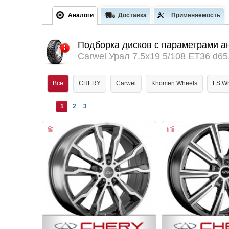
Аналоги
Доставка
Применяемость
Подборка дисков с параметрами а
Carwel Урал 7.5x19 5/108 ET36 d65
Все
CHERY
Carwel
Khomen Wheels
LS W
1
2
3