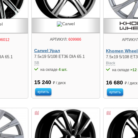
АРТИКУЛ:
609986
06012
АРТИКУЛ
Carwel Урал
Khomen Wheel
7.5x19 5/108 ET36 DIA 65.1
IA 65.1
7.5x19 5/108 ET3
SB
Black
на складе
4 шт.
на складе
>12 
15 240
16 680
₽ / диск
₽ / диск
купить
купить