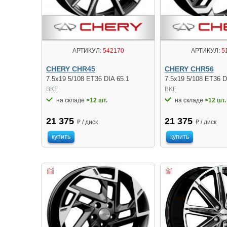
АРТИКУЛ:
542170
АРТИКУЛ:
5
CHERY CHR45
CHERY CHR56
7.5x19 5/108 ET36 DIA 65.1
7.5x19 5/108 ET36 D
BKF
BKF
на складе
>12 шт.
на складе
>12 шт.
21 375
21 375
₽ / диск
₽ / диск
купить
купить