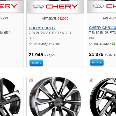
42993
АРТИКУЛ
АРТИКУЛ:
542995
CHERY CHR11
CHERY CHR112
IA 65.1
7.5x19 5/108 ET3
7.5x19 5/108 ET36 DIA 65.1
BKF
BKF
на складе
>12 
на складе
>12 шт.
21 375
21 945
₽ / диск
₽ / диск
купить
купить