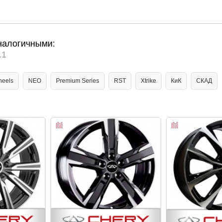
налогичными:
.1
heels
NEO
Premium Series
RST
Xtrike
КиК
СКАД