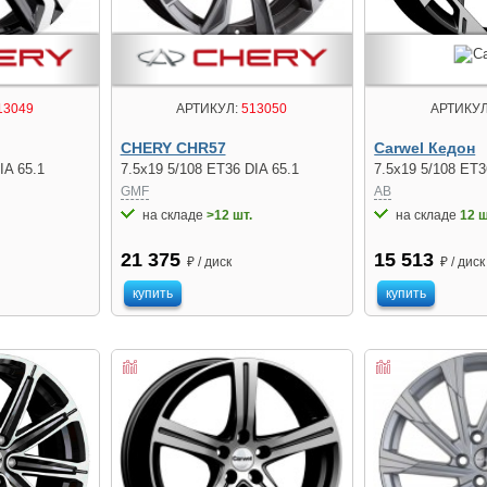
13049
АРТИКУЛ:
513050
АРТИКУЛ
CHERY CHR57
Carwel Кедон
IA 65.1
7.5x19 5/108 ET36 DIA 65.1
7.5x19 5/108 ET3
GMF
AB
на складе
>12 шт.
на складе
12 ш
21 375
15 513
₽ / диск
₽ / диск
купить
купить