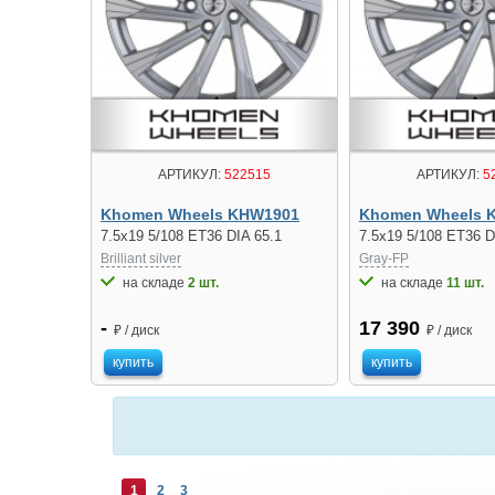
АРТИКУЛ:
522515
АРТИКУЛ:
5
Khomen Wheels KHW1901
Khomen Wheels 
7.5x19 5/108 ET36 DIA 65.1
7.5x19 5/108 ET36 D
Brilliant silver
Gray-FP
на складе
2 шт.
на складе
11 шт.
-
17 390
₽ / диск
₽ / диск
купить
купить
1
2
3