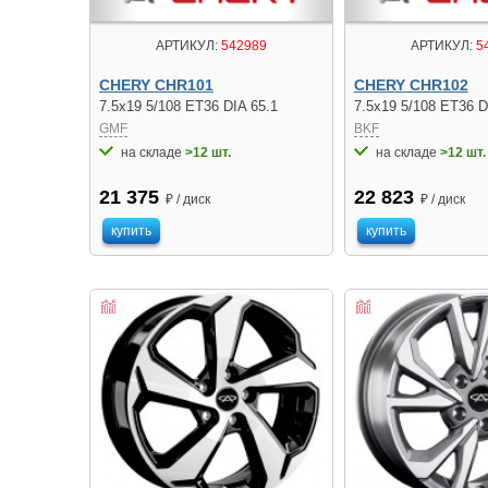
АРТИКУЛ:
542989
АРТИКУЛ:
5
CHERY CHR101
CHERY CHR102
7.5x19 5/108 ET36 DIA 65.1
7.5x19 5/108 ET36 D
GMF
BKF
на складе
>12 шт.
на складе
>12 шт.
21 375
22 823
₽ / диск
₽ / диск
купить
купить