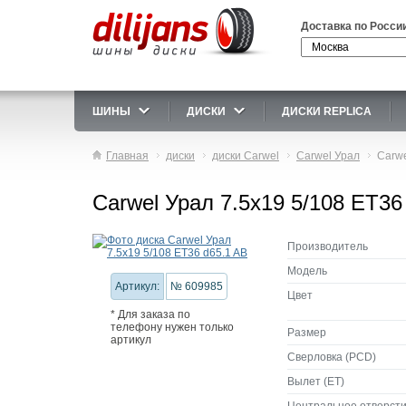
Доставка по Росси
ШИНЫ
ДИСКИ
ДИСКИ REPLICA
Главная
диски
диски Carwel
Carwel Урал
Carwe
Carwel Урал 7.5x19 5/108 ET36
Производитель
Модель
Артикул:
№ 609985
Цвет
* Для заказа по
телефону нужен только
Размер
артикул
Сверловка (PCD)
Вылет (ET)