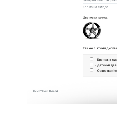
Центральное отверсти
Кол-во на складе
Цветовая гамма:
Так же c этими диска
-
Крепеж к ди
-
Датчики дав
-
Секретки
(Ко
вернуться назад