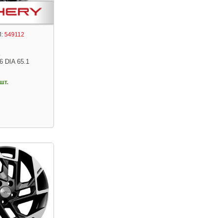
:
549112
3
6 DIA 65.1
шт.