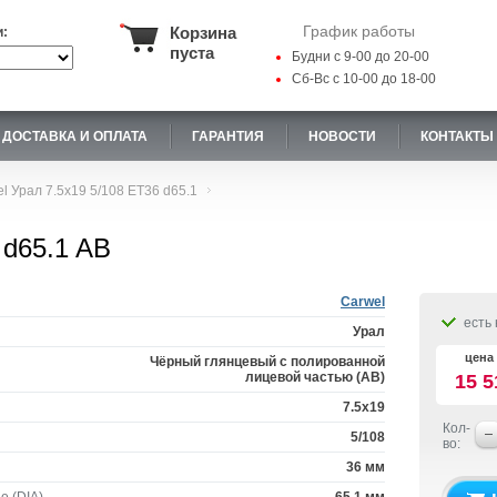
График работы
Корзина
и:
пуста
Будни с 9-00 до 20-00
Сб-Вс с 10-00 до 18-00
ДОСТАВКА И ОПЛАТА
ГАРАНТИЯ
НОВОСТИ
КОНТАКТЫ
l Урал 7.5x19 5/108 ET36 d65.1
 d65.1 AB
Carwel
есть 
Урал
цена 
Чёрный глянцевый с полированной
лицевой частью (AB)
15 5
7.5x19
Кол-
5/108
во:
36 мм