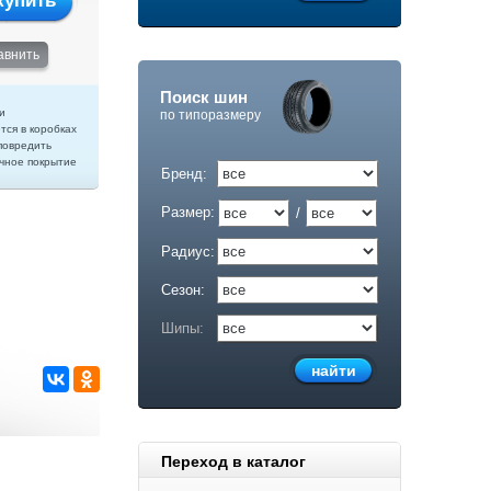
купить
авнить
Поиск шин
и
по типоразмеру
тся в коробках
повредить
чное покрытие
Бренд:
Размер:
/
Радиус:
Сезон:
Шипы:
Переход в каталог