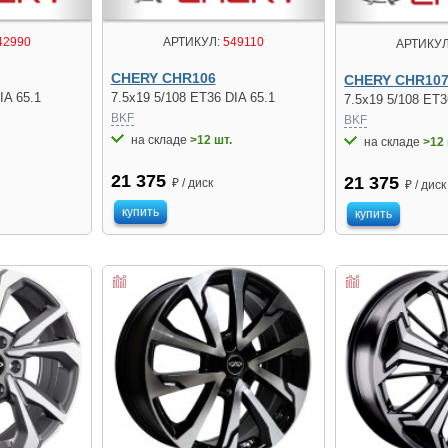
42990
АРТИКУЛ:
549110
АРТИКУЛ
CHERY CHR106
CHERY CHR10
IA 65.1
7.5x19 5/108 ET36 DIA 65.1
7.5x19 5/108 ET3
BKF
BKF
на складе
>12 шт.
на складе
>12 
21 375
21 375
₽ / диск
₽ / диск
купить
купить