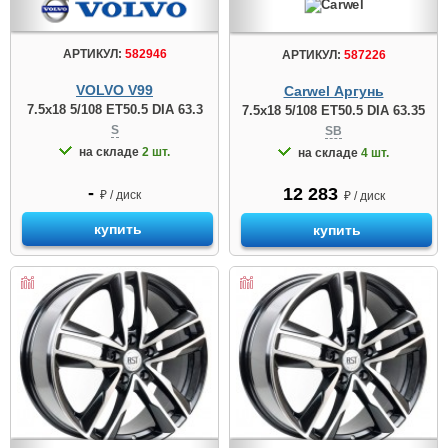
АРТИКУЛ:
582946
АРТИКУЛ:
587226
VOLVO V99
Carwel Аргунь
7.5x18 5/108 ET50.5 DIA 63.3
7.5x18 5/108 ET50.5 DIA 63.35
S
SB
на складе
2 шт.
на складе
4 шт.
-
12 283
₽ / диск
₽ / диск
купить
купить