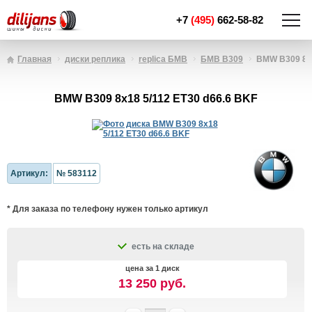
+7
(495)
662-58-82
Главная
диски реплика
replica БМВ
БМВ B309
BMW B309 8x1
BMW B309 8x18 5/112 ET30 d66.6 BKF
Артикул:
№ 583112
* Для заказа по телефону нужен только артикул
есть на складе
цена за 1 диск
13 250 руб.