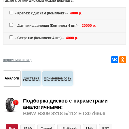
Так же c этими дисками можно докупить:
-
Крепеж к дискам
(Комплект) -
4000 р.
-
Датчики давления
(Комплект 4 шт.) -
20000 р.
-
Секретки
(Комплект 4 шт.) -
4000 р.
вернуться назад
Аналоги
Доставка
Применяемость
Подборка дисков с параметрами
аналогичными:
BMW B309 8x18 5/112 ET30 d66.6
Все
BMW
Carwel
LS Wheels
MAK
RST