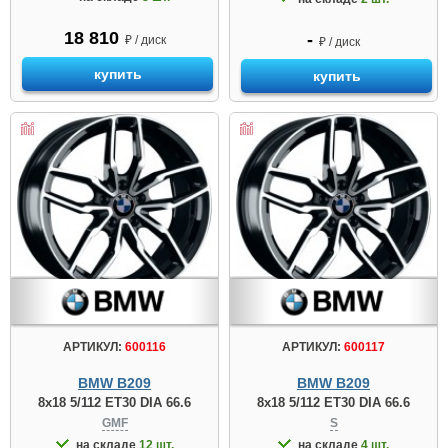
18 810
-
₽ / диск
₽ / диск
купить
купить
АРТИКУЛ:
600116
АРТИКУЛ:
600117
BMW B209
BMW B209
8x18 5/112 ET30 DIA 66.6
8x18 5/112 ET30 DIA 66.6
GMF
S
на складе
12 шт.
на складе
4 шт.