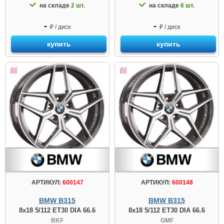
на складе
2 шт.
на складе
6 шт.
-
-
₽ / диск
₽ / диск
купить
купить
АРТИКУЛ:
600147
АРТИКУЛ:
600148
BMW B315
BMW B315
8x18 5/112 ET30 DIA 66.6
8x18 5/112 ET30 DIA 66.6
BKF
GMF