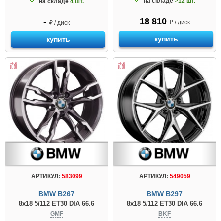
на складе
>12 шт.
на складе
4 шт.
18 810
-
₽ / диск
₽ / диск
купить
купить
АРТИКУЛ:
583099
АРТИКУЛ:
549059
BMW B267
BMW B297
8x18 5/112 ET30 DIA 66.6
8x18 5/112 ET30 DIA 66.6
GMF
BKF