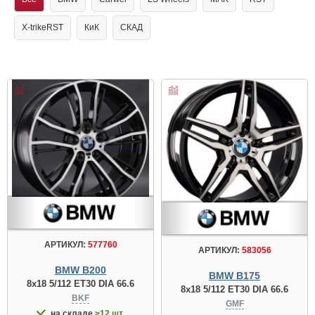
X-trikeRST
КиК
СКАД
АРТИКУЛ:
577760
АРТИКУЛ:
583056
BMW B200
BMW B175
8x18 5/112 ET30 DIA 66.6
8x18 5/112 ET30 DIA 66.6
BKF
GMF
на складе
>12 шт.