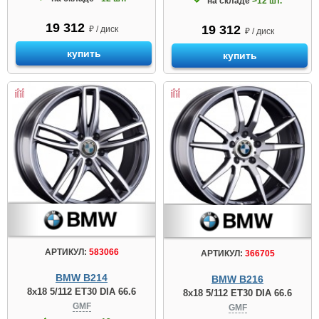
на складе
>12 шт.
19 312
19 312
₽ / диск
₽ / диск
купить
купить
АРТИКУЛ:
583066
АРТИКУЛ:
366705
BMW B214
BMW B216
8x18 5/112 ET30 DIA 66.6
8x18 5/112 ET30 DIA 66.6
GMF
GMF