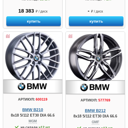
18 383
-
₽ / диск
₽ / диск
купить
купить
АРТИКУЛ:
600119
АРТИКУЛ:
577769
BMW B210
BMW B212
8x18 5/112 ET30 DIA 66.6
8x18 5/112 ET30 DIA 66.6
MGM
GMF
на складе
>12 шт.