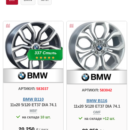
337 Стиль
АРТИКУЛ:
583037
АРТИКУЛ:
583042
BMW B110
BMW B116
11x20 5/120 ET37 DIA 74.1
11x20 5/120 ET37 DIA 74.1
MBF
GMF
на складе
10 шт.
на складе
>12 шт.
20 250
₽ / диск