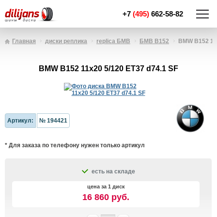
+7
(495)
662-58-82
Главная
диски реплика
replica БМВ
БМВ B152
BMW B152 11x
BMW B152 11x20 5/120 ET37 d74.1 SF
Артикул:
№ 194421
* Для заказа по телефону нужен только артикул
есть на складе
цена за 1 диск
16 860 руб.