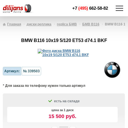
+7
(495)
662-58-82
Главная
диски реплика
replica БМВ
БМВ B116
BMW B116 10x
BMW B116 10x19 5/120 ET53 d74.1 BKF
Артикул:
№ 339503
* Для заказа по телефону нужен только артикул
есть на складе
цена за 1 диск
15 500 руб.