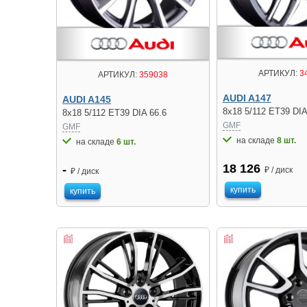
АРТИКУЛ:
3
АРТИКУЛ:
359038
AUDI A147
AUDI A145
8x18 5/112 ET39 DIA
8x18 5/112 ET39 DIA 66.6
GMF
GMF
на складе
8 шт.
на складе
6 шт.
18 126
-
₽ / диск
₽ / диск
купить
купить