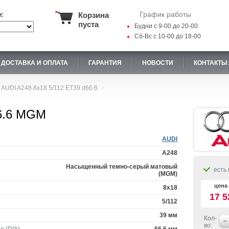
График работы
Корзина
и:
пуста
Будни с 9-00 до 20-00
Сб-Вс с 10-00 до 18-00
ДОСТАВКА И ОПЛАТА
ГАРАНТИЯ
НОВОСТИ
КОНТАКТЫ
AUDI A248 8x18 5/112 ET39 d66.6
66.6 MGM
AUDI
A248
Насыщенный темно-серый матовый
есть 
(MGM)
цена 
8x18
17 5
5/112
39 мм
Кол-
во: