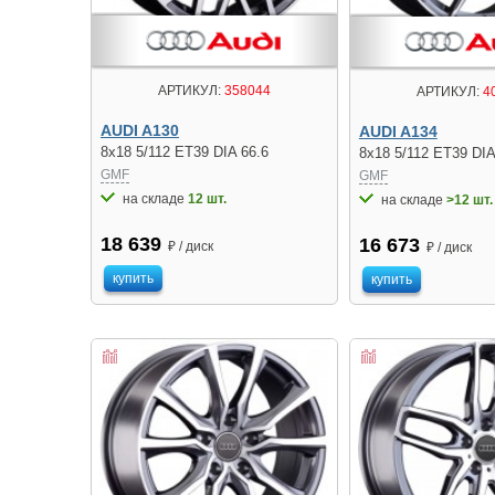
АРТИКУЛ:
358044
АРТИКУЛ:
4
AUDI A130
AUDI A134
8x18 5/112 ET39 DIA 66.6
8x18 5/112 ET39 DIA
GMF
GMF
на складе
12 шт.
на складе
>12 шт.
18 639
16 673
₽ / диск
₽ / диск
купить
купить