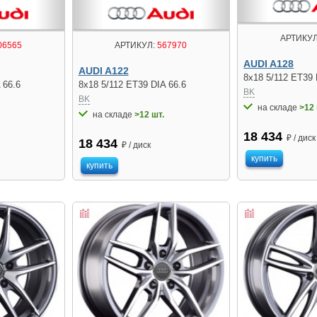
АРТИКУЛ
06565
АРТИКУЛ:
567970
AUDI A128
AUDI A122
8x18 5/112 ET39 
 66.6
8x18 5/112 ET39 DIA 66.6
BK
BK
на складе
>12 
на складе
>12 шт.
18 434
₽ / диск
18 434
₽ / диск
купить
купить