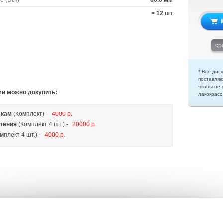
е (DIA)
66.6 мм
> 12 шт
ср
* Все диск
поставляю
чтобы не 
ми можно докупить:
лакокрасо
скам
(Комплект) -
4000 р.
ления
(Комплект 4 шт.) -
20000 р.
мплект 4 шт.) -
4000 р.