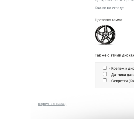
Центральное отверсти
Кол-во на складе
Цветовая гамма:
Так же c этими диска
-
Крепеж к ди
-
Датчики дав
-
Секретки
(Ко
вернуться назад