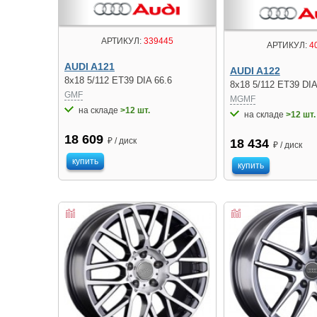
АРТИКУЛ:
339445
АРТИКУЛ:
4
AUDI A121
AUDI A122
8x18 5/112 ET39 DIA 66.6
8x18 5/112 ET39 DIA
GMF
MGMF
на складе
>12 шт.
на складе
>12 шт.
18 609
₽ / диск
18 434
₽ / диск
купить
купить