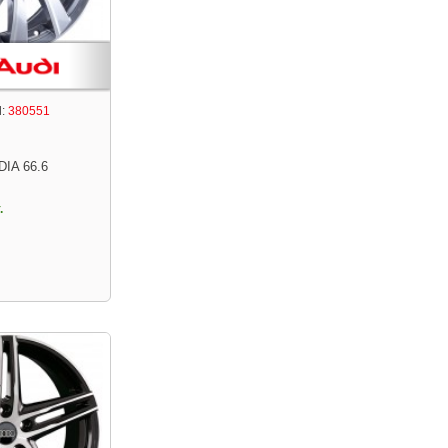
:
380551
DIA 66.6
.