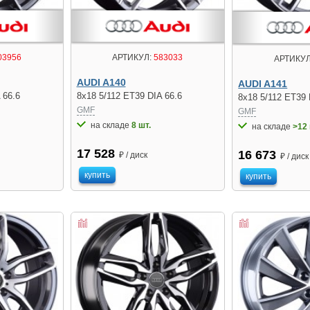
03956
АРТИКУЛ:
583033
АРТИКУЛ
AUDI A140
AUDI A141
 66.6
8x18 5/112 ET39 DIA 66.6
8x18 5/112 ET39 
GMF
GMF
на складе
8 шт.
на складе
>12 
17 528
16 673
₽ / диск
₽ / диск
купить
купить