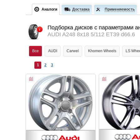
Аналоги
Доставка
Применяемость
Подборка дисков с параметрами а
AUDI A248 8x18 5/112 ET39 d66.6
Все
AUDI
Carwel
Khomen Wheels
LS Whee
1
2
3