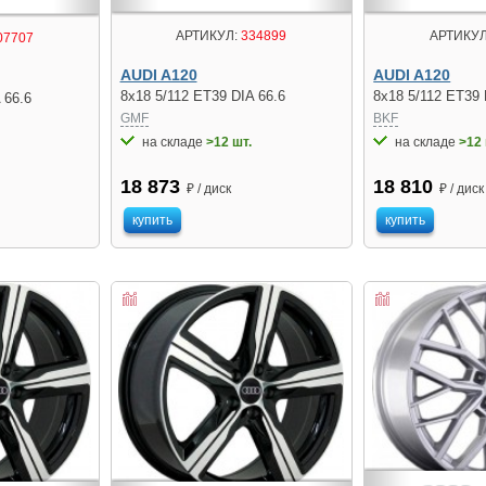
АРТИКУЛ:
334899
АРТИКУЛ
07707
AUDI A120
AUDI A120
8x18 5/112 ET39 DIA 66.6
8x18 5/112 ET39 
 66.6
GMF
BKF
на складе
>12 шт.
на складе
>12 
18 873
18 810
₽ / диск
₽ / диск
купить
купить