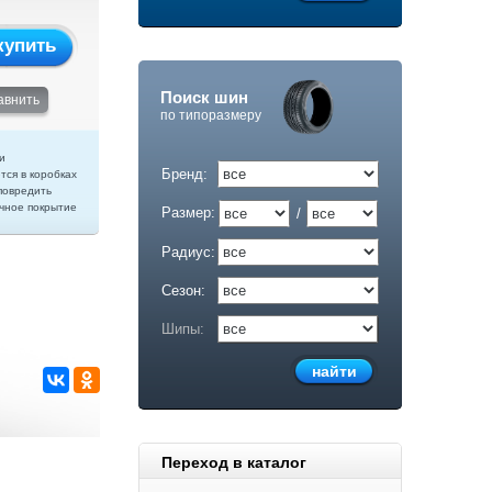
купить
Поиск шин
авнить
по типоразмеру
и
Бренд:
тся в коробках
повредить
чное покрытие
Размер:
/
Радиус:
Сезон:
Шипы:
Переход в каталог