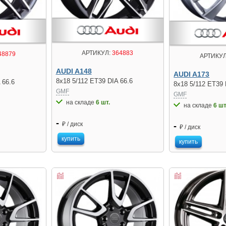
АРТИКУЛ:
364883
48879
АРТИКУЛ
AUDI A148
AUDI A173
8x18 5/112 ET39 DIA 66.6
 66.6
8x18 5/112 ET39 
GMF
GMF
на складе
6 шт.
на складе
6 шт
-
₽ / диск
-
₽ / диск
купить
купить