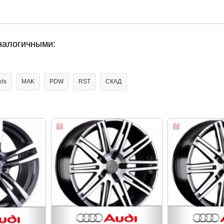
налогичными:
ls
MAK
PDW
RST
СКАД