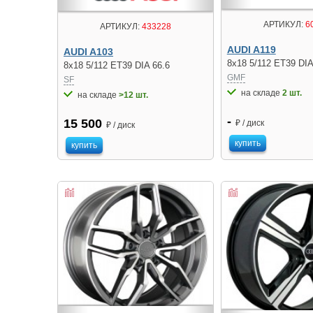
АРТИКУЛ:
6
АРТИКУЛ:
433228
AUDI A119
AUDI A103
8x18 5/112 ET39 DIA
8x18 5/112 ET39 DIA 66.6
GMF
SF
на складе
2 шт.
на складе
>12 шт.
-
15 500
₽ / диск
₽ / диск
купить
купить