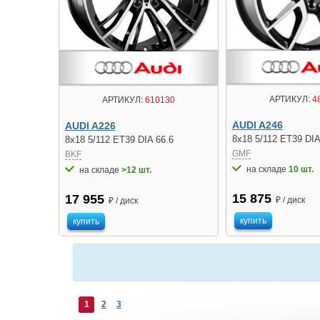
АРТИКУЛ:
4
АРТИКУЛ:
610130
AUDI A246
AUDI A226
8x18 5/112 ET39 DIA
8x18 5/112 ET39 DIA 66.6
GMF
BKF
на складе
10 шт.
на складе
>12 шт.
15 875
17 955
₽ / диск
₽ / диск
купить
купить
1
2
3