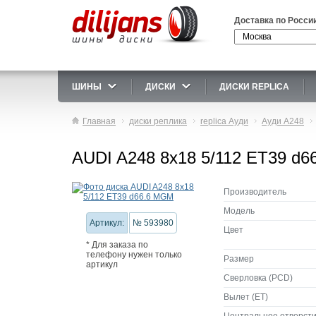
Доставка по Росси
ШИНЫ
ДИСКИ
ДИСКИ REPLICA
Главная
диски реплика
replica Ауди
Ауди A248
AUDI A248 8x18 5/112 ET39 d
Производитель
Модель
Артикул:
№ 593980
Цвет
* Для заказа по
телефону нужен только
Размер
артикул
Сверловка (PCD)
Вылет (ET)