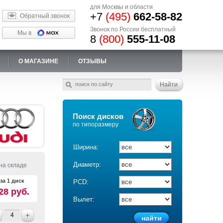
для Москвы и области
+7
(495)
662-58-82
Обратный звонок
Звонок по России бесплатный
Мы в
8
(800)
555-11-08
О МАГАЗИНЕ
ОТЗЫВЫ
Поиск дисков
по типоразмеру
Ширина:
Диаметр:
на складе
за 1 диск
PCD:
28 руб.
Вылет: