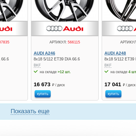
87835
АРТИКУЛ:
566115
АРТИКУЛ
AUDI A246
AUDI A248
 66.6
8x18 5/112 ET39 DIA 66.6
8x18 5/112 ET39 
BKF
BKF
на складе
>12 шт.
на складе
4 шт
16 673
17 041
₽ / диск
₽ / диск
купить
купить
Показать еще