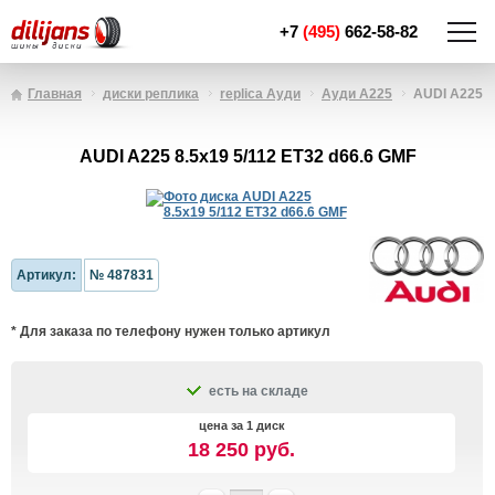
+7
(495)
662-58-82
Главная
диски реплика
replica Ауди
Ауди A225
AUDI A225 8.
AUDI A225 8.5x19 5/112 ET32 d66.6 GMF
Артикул:
№ 487831
* Для заказа по телефону нужен только артикул
есть на складе
цена за 1 диск
18 250 руб.