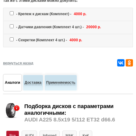
Так же c этими дисками можно докупить:
-
Крепеж к дискам
(Комплект) -
4000 р.
-
Датчики давления
(Комплект 4 шт.) -
20000 р.
-
Секретки
(Комплект 4 шт.) -
4000 р.
вернуться назад
Аналоги
Доставка
Применяемость
Подборка дисков с параметрами
аналогичными:
AUDI A225 8.5x19 5/112 ET32 d66.6
Все
AUDI
Inforged
MAK
КиК