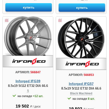
купить
купить
АРТИКУЛ:
566847
АРТИКУЛ:
566853
Inforged IFG39
Inforged IFG57
8.5x19 5/112 ET32 DIA 66.6
8.5x19 5/112 ET32 DIA 66.6
S
Black Machined
на складе
>12 шт.
на складе
8 шт.
19 502
₽ / диск
19 502