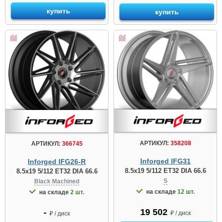
купить
купить
АРТИКУЛ:
358208
АРТИКУЛ:
366745
Inforged IFG31
Inforged IFG26-R
8.5x19 5/112 ET32 DIA 66.6
8.5x19 5/112 ET32 DIA 66.6
S
Black Machined
на складе
12 шт.
на складе
2 шт.
19 502
-
₽ / диск
₽ / диск