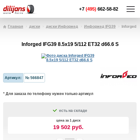
+7
(495)
662-58-82
Главная
диски
диски Инфоржед
Инфоржед IFG39
Inforged I
Inforged IFG39 8.5x19 5/112 ET32 d66.6 S
Артикул:
№ 566847
* Для заказа по телефону нужен только артикул
есть на складе
цена за 1 диск
19 502 руб.