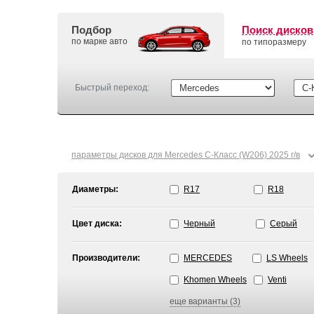
Подбор
Поиск дисков
по марке авто
по типоразмеру
Быстрый переход:
параметры дисков для Mercedes C-Класс (W206) 2025 г/в
Диаметры:
R17
R18
Цвет диска:
Черный
Серый
Производители:
MERCEDES
LS Wheels
Khomen Wheels
Venti
еще варианты (3)