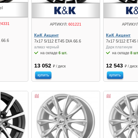
24331
АРТИКУЛ:
601221
АРТИКУЛ
КиК Акцент
КиК Акцент
 66.6
7x17 5/112 ET45 DIA 66.6
7x17 5/112 ET45 
алмаз черный
Дарк платинум
на складе
6 шт.
на складе
8 шт
13 052
12 543
₽ / диск
₽ / диск
купить
купить