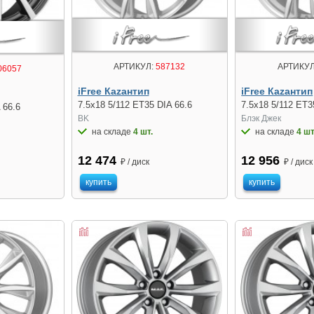
АРТИКУЛ:
587132
АРТИКУЛ
06057
iFree Кazaнтип
iFree Кazaнтип
7.5x18 5/112 ET35 DIA 66.6
7.5x18 5/112 ET3
 66.6
BK
Блэк Джек
на складе
4 шт.
на складе
4 шт
12 474
12 956
₽ / диск
₽ / диск
купить
купить