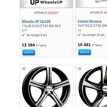
АРТИКУЛ:
6
АРТИКУЛ:
602827
Carwel Вуокса
Wheels UP Up128
7x17 5/112 ET46 DIA
7.5x18 5/112 ET43 DIA 66.6
AB
BFP
на складе
12 шт.
на складе
8 шт.
10 441
13 164
₽ / диск
₽ / диск
купить
купить