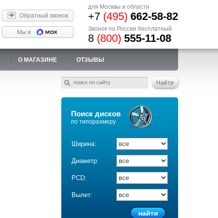
для Москвы и области
+7
(495)
662-58-82
Обратный звонок
Звонок по России бесплатный
Мы в
8
(800)
555-11-08
О МАГАЗИНЕ
ОТЗЫВЫ
Поиск дисков
по типоразмеру
Ширина:
Диаметр:
PCD:
Вылет: