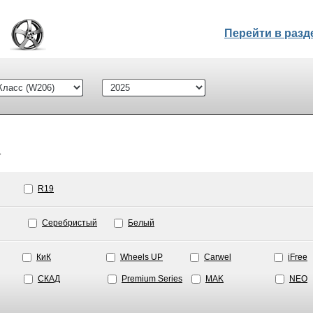
Перейти в раз
⌄
R19
Серебристый
Белый
КиК
Wheels UP
Carwel
iFree
СКАД
Premium Series
MAK
NEO