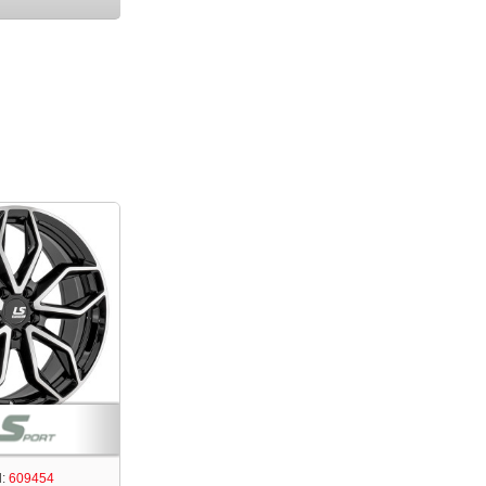
:
609454