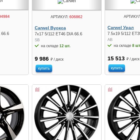
04984
АРТИКУЛ
АРТИКУЛ:
606862
Carwel Урал
Carwel Вуокса
 66.6
7.5x19 5/112 ET3
7x17 5/112 ET46 DIA 66.6
AB
SB
на складе
8 шт
на складе
12 шт.
15 513
9 986
₽ / диск
₽ / диск
купить
купить