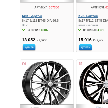
АРТИКУЛ:
567350
АРТИКУЛ:
6
КиК Бартон
КиК Бартон
8x17 5/112 ET45 DIA 66.6
8x17 5/112 ET45 DIA
BFP
алмаз черный
на складе
8 шт.
на складе
4 шт.
13 052
15 916
₽ / диск
₽ / диск
купить
купить