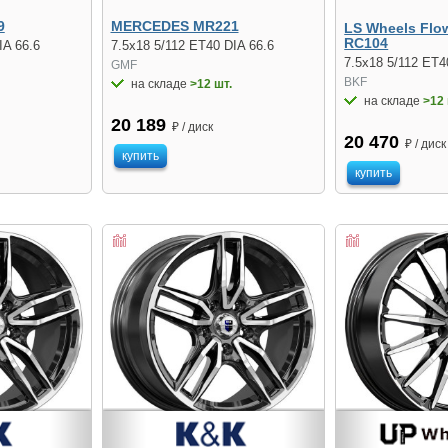
9
MERCEDES MR221
LS Wheels Flo
RC104
IA 66.6
7.5x18 5/112 ET40 DIA 66.6
7.5x18 5/112 ET4
GMF
BKF
на складе
>12 шт.
на складе
>12 
20 189
₽ / диск
20 470
₽ / диск
купить
купить