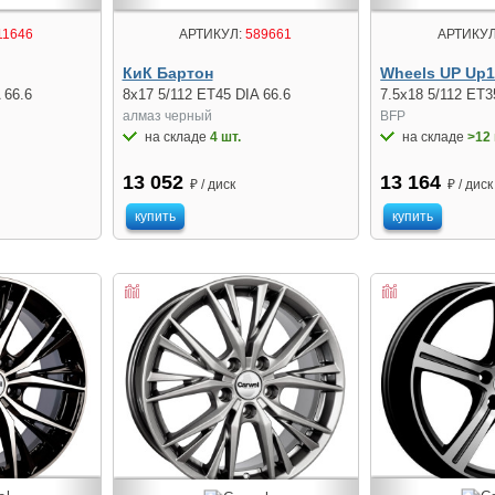
11646
АРТИКУЛ:
589661
АРТИКУЛ
КиК Бартон
Wheels UP Up
 66.6
8x17 5/112 ET45 DIA 66.6
7.5x18 5/112 ET3
алмаз чeрный
BFP
на складе
4 шт.
на складе
>12 
13 052
13 164
₽ / диск
₽ / диск
купить
купить