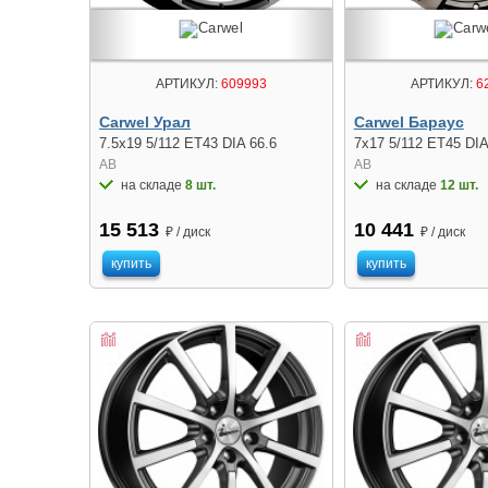
АРТИКУЛ:
609993
АРТИКУЛ:
6
Carwel Урал
Carwel Бараус
7.5x19 5/112 ET43 DIA 66.6
7x17 5/112 ET45 DIA
AB
AB
на складе
8 шт.
на складе
12 шт.
15 513
10 441
₽ / диск
₽ / диск
купить
купить