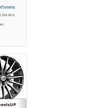
wForming
0 DIA 66.6
шт.