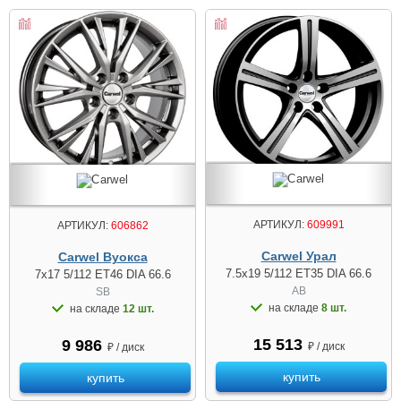
АРТИКУЛ:
609991
АРТИКУЛ:
606862
Carwel Урал
Carwel Вуокса
7.5x19 5/112 ET35 DIA 66.6
7x17 5/112 ET46 DIA 66.6
AB
SB
на складе
8 шт.
на складе
12 шт.
15 513
9 986
₽ / диск
₽ / диск
купить
купить