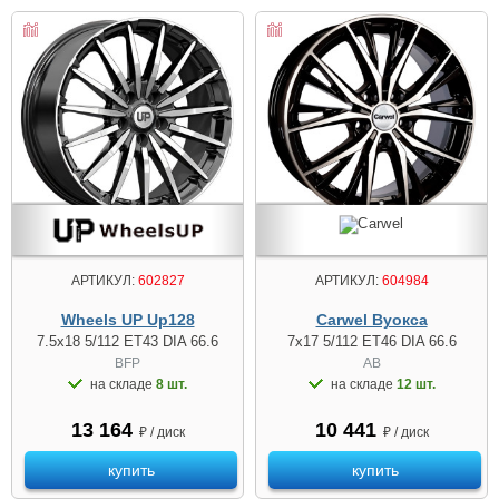
АРТИКУЛ:
604984
АРТИКУЛ:
602827
Carwel Вуокса
Wheels UP Up128
7x17 5/112 ET46 DIA 66.6
7.5x18 5/112 ET43 DIA 66.6
AB
BFP
на складе
12 шт.
на складе
8 шт.
10 441
13 164
₽ / диск
₽ / диск
купить
купить