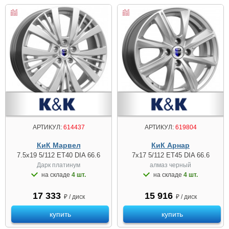
АРТИКУЛ:
614437
АРТИКУЛ:
619804
КиК Марвел
КиК Арнар
7.5x19 5/112 ET40 DIA 66.6
7x17 5/112 ET45 DIA 66.6
Дарк платинум
алмаз черный
на складе
4 шт.
на складе
4 шт.
17 333
15 916
₽ / диск
₽ / диск
купить
купить