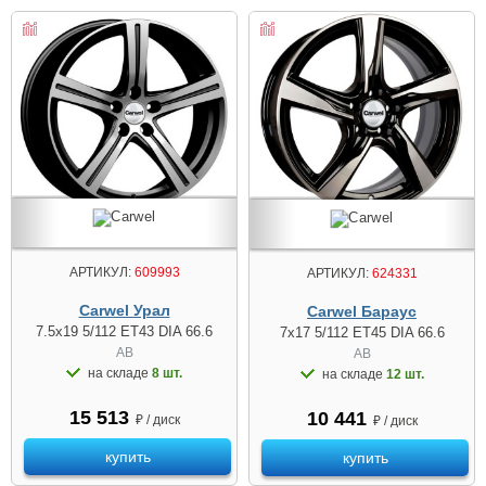
АРТИКУЛ:
609993
АРТИКУЛ:
624331
Carwel Урал
Carwel Бараус
7.5x19 5/112 ET43 DIA 66.6
7x17 5/112 ET45 DIA 66.6
AB
AB
на складе
8 шт.
на складе
12 шт.
15 513
10 441
₽ / диск
₽ / диск
купить
купить