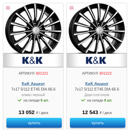
АРТИКУЛ:
601221
АРТИКУЛ:
601222
КиК Акцент
КиК Акцент
7x17 5/112 ET45 DIA 66.6
7x17 5/112 ET45 DIA 66.6
алмаз черный
Дарк платинум
на складе
6 шт.
на складе
8 шт.
13 052
12 543
₽ / диск
₽ / диск
купить
купить