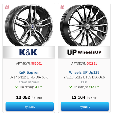
АРТИКУЛ:
589661
АРТИКУЛ:
602821
КиК Бартон
Wheels UP Up128
8x17 5/112 ET45 DIA 66.6
7.5x18 5/112 ET35 DIA 66.6
алмаз чeрный
BFP
на складе
4 шт.
на складе
>12 шт.
13 052
13 164
₽ / диск
₽ / диск
купить
купить