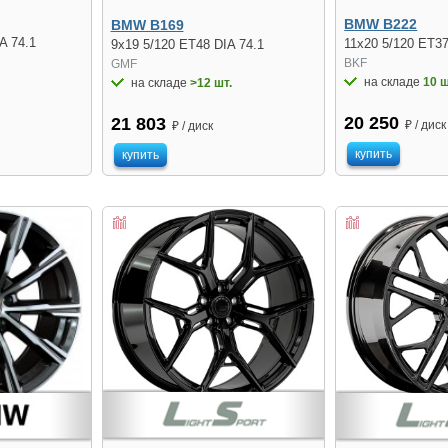
BMW B222
BMW B169
A 74.1
11x20 5/120 ET37
9x19 5/120 ET48 DIA 74.1
BKF
GMF
на складе
10 ш
на складе
>12 шт.
20 250
21 803
₽ / диск
₽ / диск
купить
купить