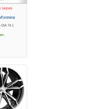
:
549349
wForming
 DIA 74.1
шт.