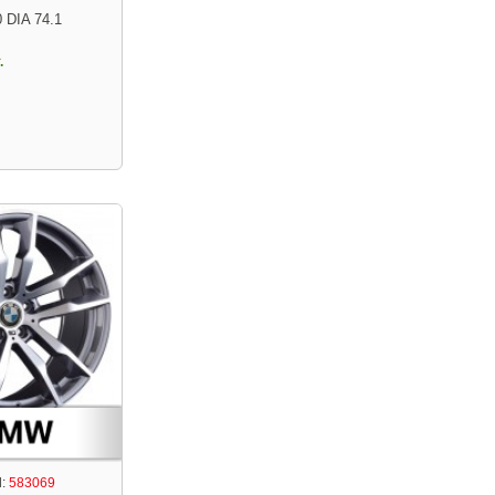
 DIA 74.1
.
:
583069