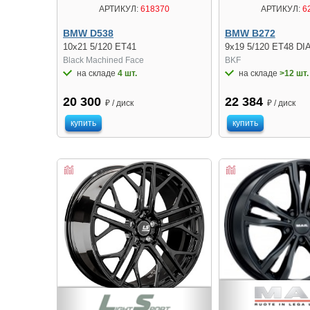
АРТИКУЛ:
618370
АРТИКУЛ:
6
BMW D538
BMW B272
10x21 5/120 ET41
9x19 5/120 ET48 DIA
Black Machined Face
BKF
на складе
4 шт.
на складе
>12 шт.
20 300
22 384
₽ / диск
₽ / диск
купить
купить