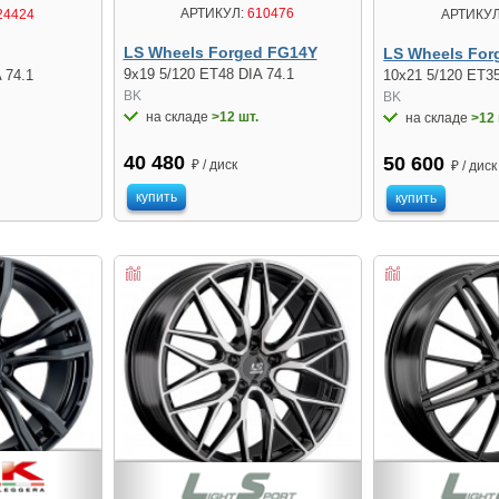
АРТИКУЛ:
610476
24424
АРТИКУЛ
LS Wheels Forged FG14Y
LS Wheels For
9x19 5/120 ET48 DIA 74.1
 74.1
10x21 5/120 ET35
BK
BK
на складе
>12 шт.
на складе
>12 
40 480
50 600
₽ / диск
₽ / диск
купить
купить