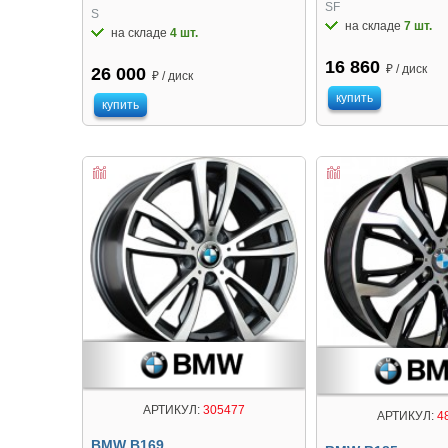
SF
S
на складе
7 шт.
на складе
4 шт.
16 860
₽ / диск
26 000
₽ / диск
купить
купить
АРТИКУЛ:
305477
АРТИКУЛ:
4
BMW B169