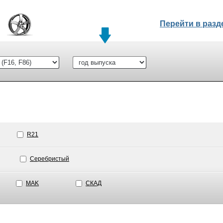
Перейти в раз
R21
Серебристый
MAK
СКАД