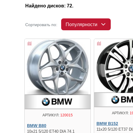
Найдено дисков: 72.
Популярности
Сортировать по:
АРТИКУЛ:
1
АРТИКУЛ:
120015
BMW B152
BMW B80
11x20 5/120 ET37 DI
10x21 5/120 ET40 DIA 74.1