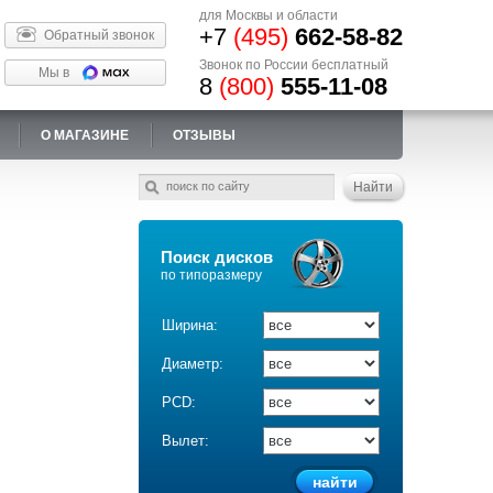
для Москвы и области
+7
(495)
662-58-82
Обратный звонок
Звонок по России бесплатный
Мы в
8
(800)
555-11-08
О МАГАЗИНЕ
ОТЗЫВЫ
Поиск дисков
по типоразмеру
Ширина:
Диаметр:
PCD:
Вылет: