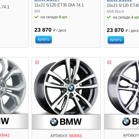
11x21 5/120 ET35 DIA 74.1
10x21 5/120 ET40
 74.1
BM
Matt.Black
на складе
8 шт.
на складе
4 шт
23 870
23 870
₽ / диск
₽ / диск
купить
купить
83042
АРТИКУЛ
АРТИКУЛ:
583053