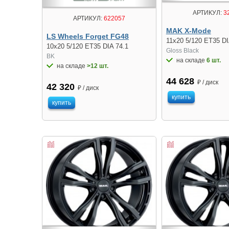
АРТИКУЛ:
3
АРТИКУЛ:
622057
MAK X-Mode
LS Wheels Forget FG48
11x20 5/120 ET35 DI
10x20 5/120 ET35 DIA 74.1
Gloss Black
BK
на складе
6 шт.
на складе
>12 шт.
44 628
₽ / диск
42 320
₽ / диск
купить
купить