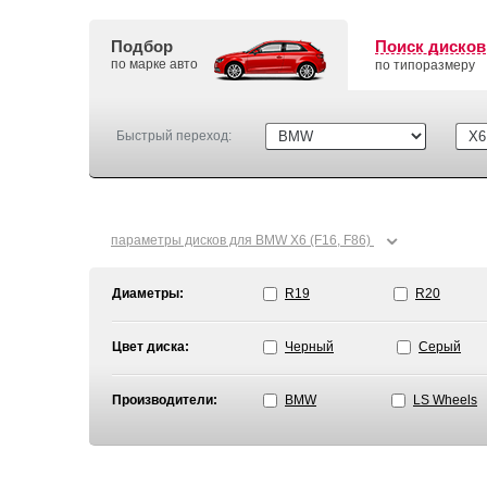
Подбор
Поиск дисков
по марке авто
по типоразмеру
Быстрый переход:
⌄
параметры дисков для BMW X6 (F16, F86)
Диаметры:
R19
R20
Цвет диска:
Черный
Серый
Производители:
BMW
LS Wheels