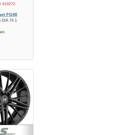
:
619272
get FG48
 DIA 74.1
шт.