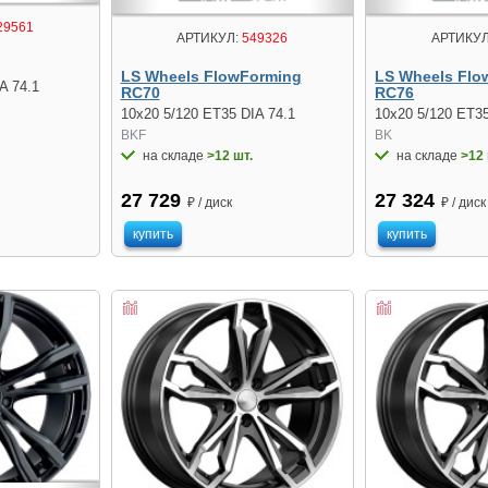
29561
АРТИКУЛ:
549326
АРТИКУЛ
LS Wheels FlowForming
LS Wheels Flo
A 74.1
RC70
RC76
10x20 5/120 ET35 DIA 74.1
10x20 5/120 ET35
BKF
BK
на складе
>12 шт.
на складе
>12 
27 729
27 324
₽ / диск
₽ / диск
купить
купить