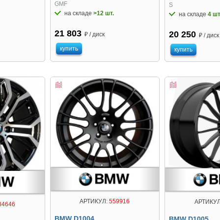
GMF
S
на складе
>12 шт.
на складе
4 шт
21 803
20 250
₽ / диск
₽ / диск
купить
купить
АРТИКУЛ:
559916
АРТИКУЛ
84646
BMW D1004
BMW D1005