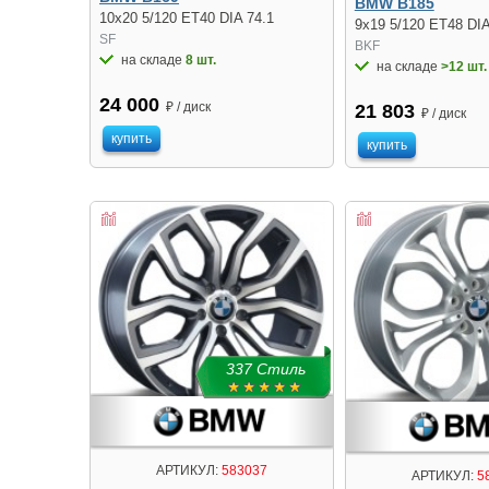
BMW B185
10x20 5/120 ET40 DIA 74.1
9x19 5/120 ET48 DIA
SF
BKF
на складе
8 шт.
на складе
>12 шт.
24 000
₽ / диск
21 803
₽ / диск
купить
купить
337 Стиль
АРТИКУЛ:
583037
АРТИКУЛ:
5