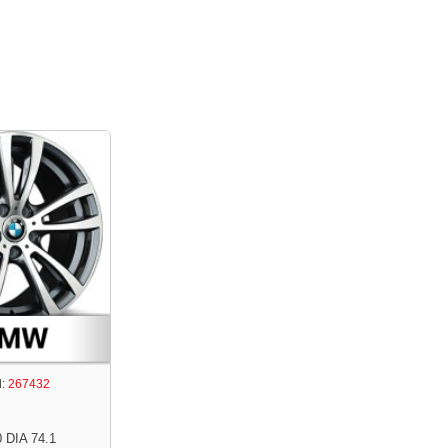
:
267432
 DIA 74.1