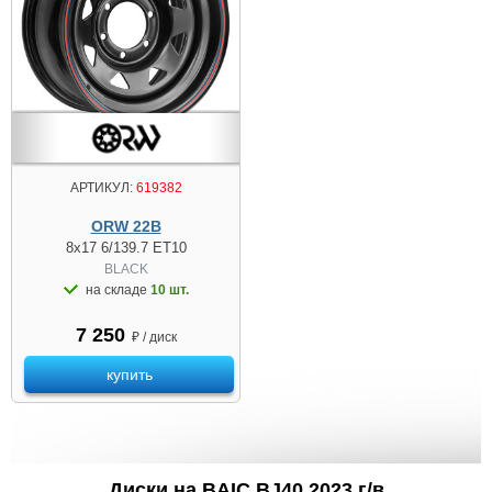
АРТИКУЛ:
619382
ORW 22B
8x17 6/139.7 ET10
BLACK
на складе
10 шт.
7 250
₽ / диск
купить
Диски на BAIC BJ40 2023 г/в