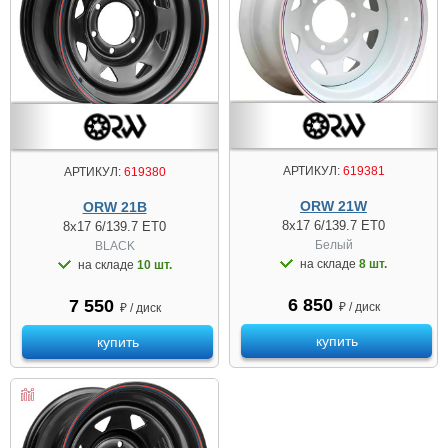
АРТИКУЛ:
619381
АРТИКУЛ:
619380
ORW 21W
ORW 21B
8x17 6/139.7 ET0
8x17 6/139.7 ET0
Белый
BLACK
на складе
8 шт.
на складе
10 шт.
6 850
7 550
₽ / диск
₽ / диск
купить
купить