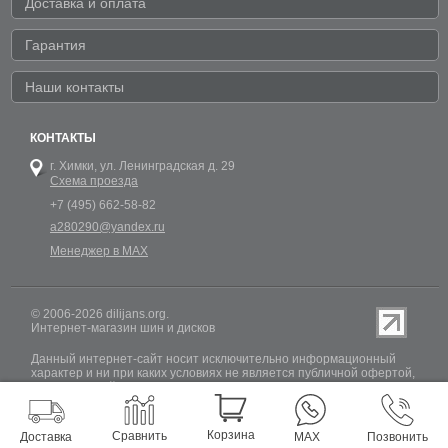
Доставка и оплата
Гарантия
Наши контакты
КОНТАКТЫ
г. Химки,
ул. Ленинградская д. 29
Схема проезда
+7 (495) 662-58-82
a280290@yandex.ru
Менеджер в MAX
© 2006-2026 dilijans.org.
Интернет-магазин шин и дисков
Данный интернет-сайт носит исключительно информационный
характер и ни при каких условиях не является публичной офертой,
определяемой положениями Статьи 437 (2) Гражданского кодекса
РФ. Обновление информации о наличии шин и дисков на сайте
Dilijans.org производится 24 часа в сутки, но не включает в себя
информацию о резервах.
Корзина
Сравнить
Доставка
MAX
Позвонить