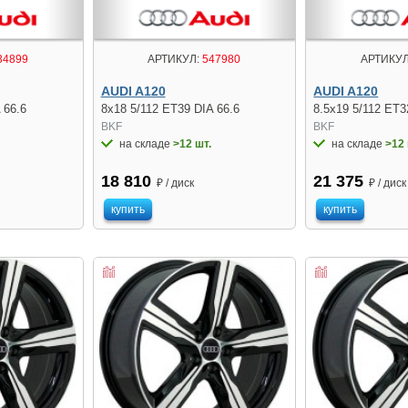
34899
АРТИКУЛ:
547980
АРТИКУЛ
AUDI A120
AUDI A120
 66.6
8x18 5/112 ET39 DIA 66.6
8.5x19 5/112 ET3
BKF
BKF
на складе
>12 шт.
на складе
>12 
18 810
21 375
₽ / диск
₽ / диск
купить
купить