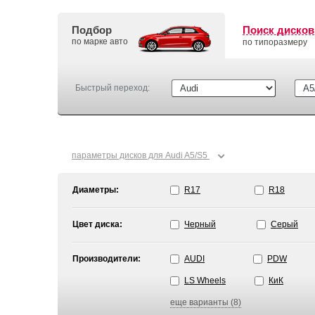
Подбор
Поиск дисков
по марке авто
по типоразмеру
Быстрый переход:
⌄
параметры дисков для Audi A5/S5
Диаметры:
R17
R18
Цвет диска:
Черный
Серый
Производители:
AUDI
PDW
LS Wheels
КиК
еще варианты (8)