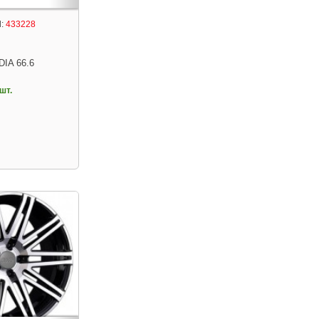
:
433228
DIA 66.6
шт.