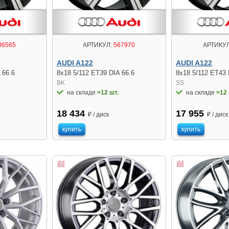
06565
АРТИКУЛ:
567970
АРТИКУЛ
AUDI A122
AUDI A122
 66.6
8x18 5/112 ET39 DIA 66.6
8x18 5/112 ET43 
BK
SS
на складе
>12 шт.
на складе
>12 
18 434
17 955
₽ / диск
₽ / диск
купить
купить