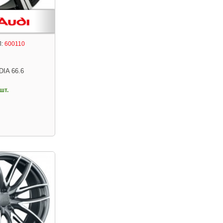
:
600110
DIA 66.6
шт.