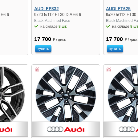
AUDI FP832
AUDI FT625
 66.6
9x20 5/112 ET30 DIA 66.6
9x20 5/112 ET30 
Black Machined Face
Black Machined F
на складе
8 шт.
на складе
8 шт
17 700
17 700
₽ / диск
₽ / диск
купить
купить