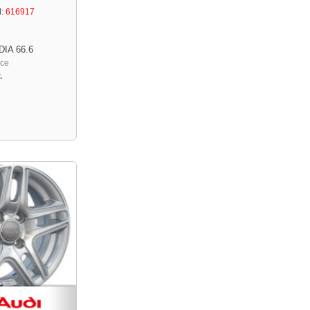
:
616917
DIA 66.6
ace
.