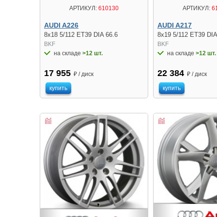
АРТИКУЛ:
610130
АРТИКУЛ:
6
AUDI A226
AUDI A217
8x18 5/112 ET39 DIA 66.6
8x19 5/112 ET39 DIA
BKF
BKF
на складе
>12 шт.
на складе
>12 шт.
17 955
22 384
₽ / диск
₽ / диск
купить
купить