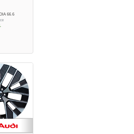
DIA 66.6
ace
.