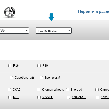
Перейти в раз
R19
R20
Серебристый
Бронзовый
СКАД
Khomen Wheels
Inforged
Carwe
RST
VISSOL
X-trikeRST
Koko 