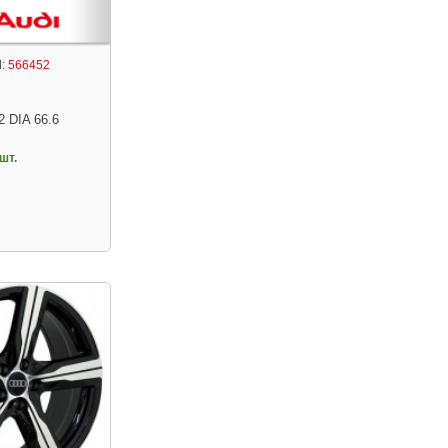
:
566452
2 DIA 66.6
шт.