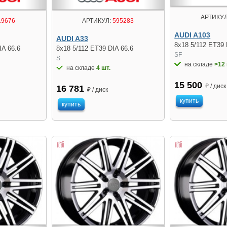
АРТИКУЛ
19676
АРТИКУЛ:
595283
AUDI A103
AUDI A33
8x18 5/112 ET39 
IA 66.6
8x18 5/112 ET39 DIA 66.6
SF
S
на складе
>12 
на складе
4 шт.
15 500
₽ / диск
16 781
₽ / диск
купить
купить