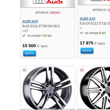
АРТИКУЛ:
1
АРТИКУЛ:
399353
AUDI A33
AUDI A25
8.5x19 5/112 ET32 D
8x18 5/112 ET39 DIA 66.6
S
GMF
на складе
8 шт.
на складе
>12 шт.
17 875
₽ / диск
15 500
₽ / диск
купить
купить