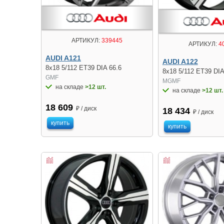
АРТИКУЛ:
339445
АРТИКУЛ:
4
AUDI A121
AUDI A122
8x18 5/112 ET39 DIA 66.6
8x18 5/112 ET39 DIA
GMF
MGMF
на складе
>12 шт.
на складе
>12 шт.
18 609
₽ / диск
18 434
₽ / диск
купить
купить