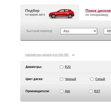
Подбор
Поиск дисков
по марке авто
по типоразмеру
Быстрый переход:
⌄
параметры дисков для Aito M8
Диаметры:
R20
Цвет диска:
Черный
Серый
Производители:
Aito
RST