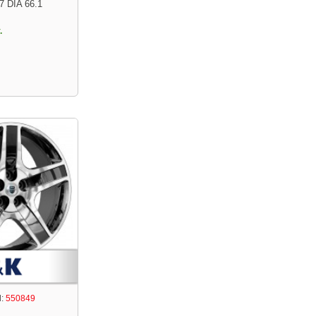
7 DIA 66.1
.
:
550849