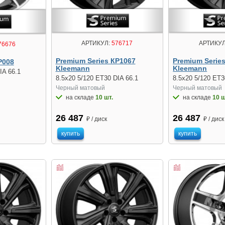
АРТИКУЛ:
576717
АРТИКУЛ
76676
Premium Series КР1067
Premium Serie
Р008
Kleemann
Kleemann
IA 66.1
8.5x20 5/120 ET30 DIA 66.1
8.5x20 5/120 ET3
Черный матовый
Черный матовый
на складе
10 шт.
на складе
10 ш
26 487
26 487
₽ / диск
₽ / диск
купить
купить