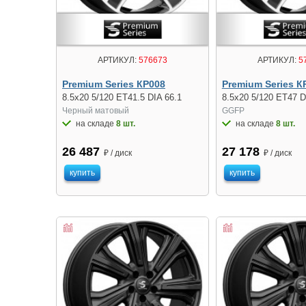
АРТИКУЛ:
576673
АРТИКУЛ:
5
Premium Series КР008
Premium Series К
8.5x20 5/120 ET41.5 DIA 66.1
8.5x20 5/120 ET47 D
Черный матовый
GGFP
на складе
8 шт.
на складе
8 шт.
26 487
27 178
₽ / диск
₽ / диск
купить
купить