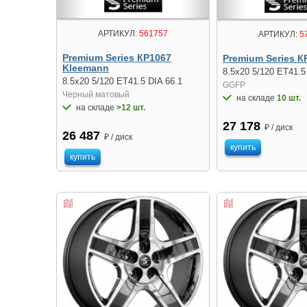
АРТИКУЛ:
561757
АРТИКУЛ:
5
Premium Series КР1067
Premium Series К
Kleemann
8.5x20 5/120 ET41.5
8.5x20 5/120 ET41.5 DIA 66.1
GGFP
Черный матовый
на складе
10 шт.
на складе
>12 шт.
27 178
₽ / диск
26 487
₽ / диск
купить
купить