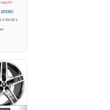
:
561757
s КР1067
1.5 DIA 66.1
шт.