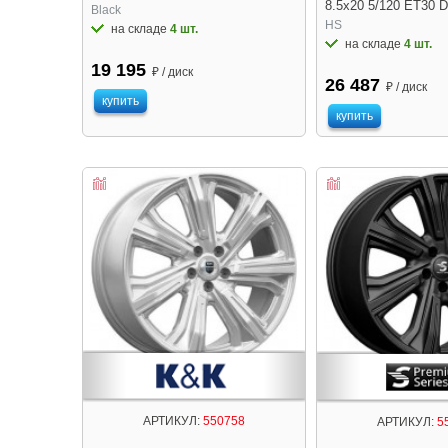
8.5x20 5/120 ET30 D
Black
HS
на складе
4 шт.
на складе
4 шт.
19 195
₽ / диск
26 487
₽ / диск
купить
купить
АРТИКУЛ:
550758
АРТИКУЛ:
5