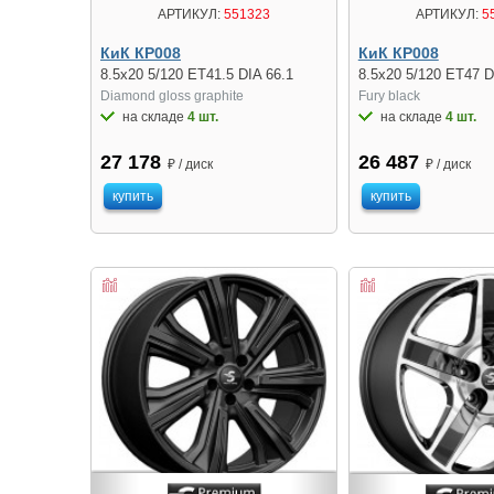
АРТИКУЛ:
551323
АРТИКУЛ:
5
КиК КР008
КиК КР008
8.5x20 5/120 ET41.5 DIA 66.1
8.5x20 5/120 ET47 D
Diamond gloss graphite
Fury black
на складе
4 шт.
на складе
4 шт.
27 178
26 487
₽ / диск
₽ / диск
купить
купить