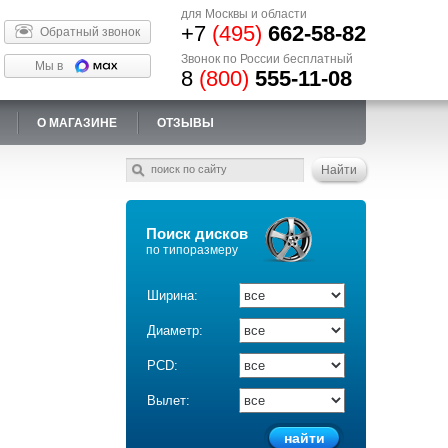
для Москвы и области
+7
(495)
662-58-82
Обратный звонок
Звонок по России бесплатный
Мы в
8
(800)
555-11-08
О МАГАЗИНЕ
ОТЗЫВЫ
Поиск дисков
по типоразмеру
Ширина:
Диаметр:
PCD:
Вылет: