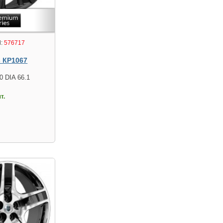
:
576717
s КР1067
0 DIA 66.1
т.