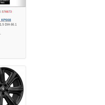
:
576673
s КР008
1.5 DIA 66.1
.