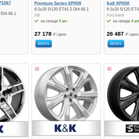
Р1067
Premium Series КР008
КиК КР008
8.5x20 5/120 ET41.5 DIA 66.1
8.5x20 5/120 ET4
 DIA 66.1
GB
Fury black
на складе
5 шт.
на складе
4 шт
27 178
26 487
₽ / диск
₽ / диск
купить
купить