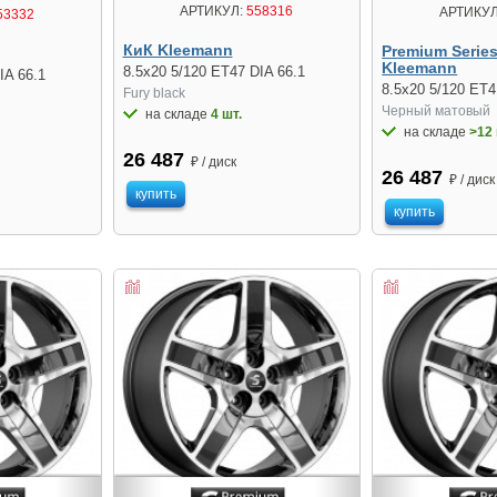
АРТИКУЛ:
558316
АРТИКУЛ
53332
КиК Kleemann
Premium Serie
Kleemann
8.5x20 5/120 ET47 DIA 66.1
IA 66.1
8.5x20 5/120 ET4
Fury black
Черный матовый
на складе
4 шт.
на складе
>12 
26 487
₽ / диск
26 487
₽ / диск
купить
купить