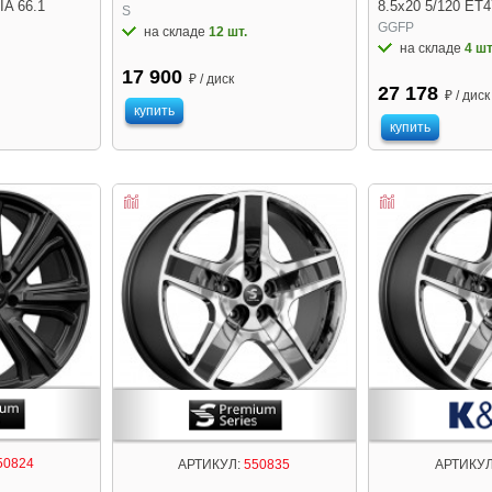
IA 66.1
8.5x20 5/120 ET4
S
GGFP
на складе
12 шт.
на складе
4 шт
17 900
₽ / диск
27 178
₽ / диск
купить
купить
50824
АРТИКУЛ:
550835
АРТИКУЛ