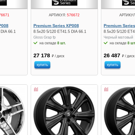
76671
АРТИКУЛ:
576672
АРТИКУЛ
Р008
Premium Series КР008
Premium Serie
 DIA 66.1
8.5x20 5/120 ET41.5 DIA 66.1
8.5x20 5/120 ET4
Gloss Grap fp
Черный матовый
на складе
8 шт.
на складе
8 шт
27 178
26 487
₽ / диск
₽ / диск
купить
купить