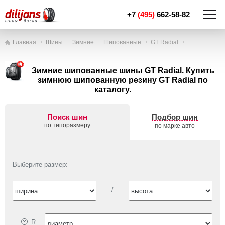
+7
(495)
662-58-82
Главная
Шины
Зимние
Шипованные
GT Radial
Зимние шипованные шины GT Radial. Купить
зимнюю шипованную резину GT Radial по
каталогу.
Поиск шин
Подбор шин
по типоразмеру
по марке авто
Выберите размер:
/
R