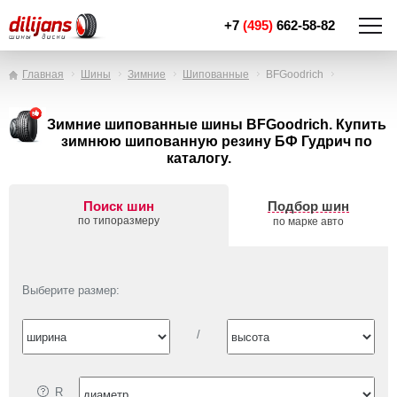
+7
(495)
662-58-82
Главная
Шины
Зимние
Шипованные
BFGoodrich
Зимние шипованные шины BFGoodrich. Купить
зимнюю шипованную резину БФ Гудрич по
каталогу.
Поиск шин
Подбор шин
по типоразмеру
по марке авто
Выберите размер:
/
R