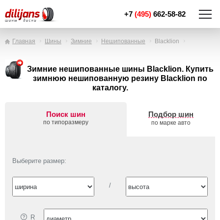
+7
(495)
662-58-82
Главная
Шины
Зимние
Нешипованные
Blacklion
Зимние нешипованные шины Blacklion. Купить
зимнюю нешипованную резину Blacklion по
каталогу.
Поиск шин
Подбор шин
по типоразмеру
по марке авто
Выберите размер:
/
R