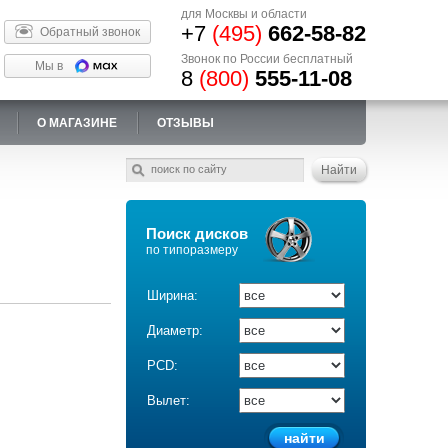
для Москвы и области
+7
(495)
662-58-82
Обратный звонок
Звонок по России бесплатный
Мы в
8
(800)
555-11-08
О МАГАЗИНЕ
ОТЗЫВЫ
Поиск дисков
по типоразмеру
Ширина:
Диаметр:
PCD:
Вылет: