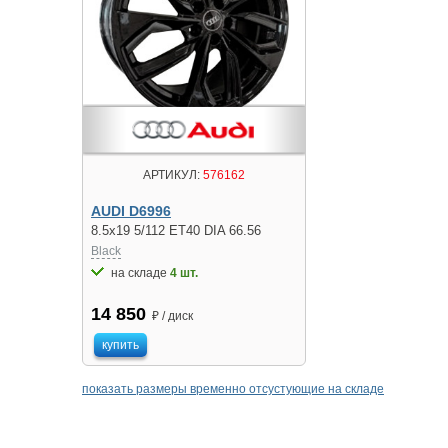
АРТИКУЛ:
576162
AUDI D6996
8.5x19 5/112 ET40 DIA 66.56
Black
на складе
4 шт.
14 850
₽ / диск
купить
показать размеры временно отсустующие на складе