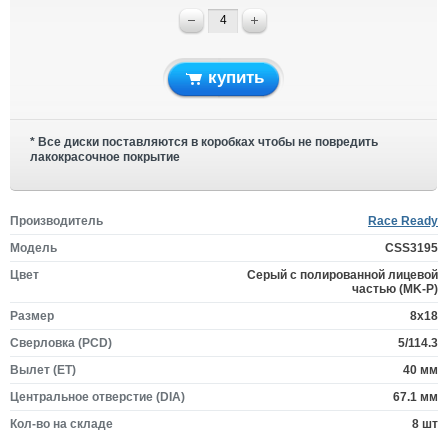
купить
* Все диски поставляются в коробках чтобы не повредить
лакокрасочное покрытие
Производитель
Race Ready
Модель
CSS3195
Цвет
Серый с полированной лицевой
частью (MK-P)
Размер
8x18
Сверловка (PCD)
5/114.3
Вылет (ET)
40 мм
Центральное отверстие (DIA)
67.1 мм
Кол-во на складе
8 шт