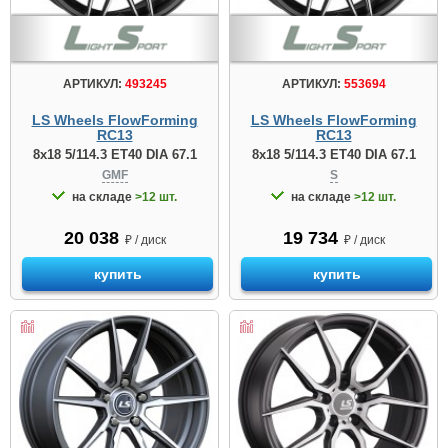
АРТИКУЛ:
493245
АРТИКУЛ:
553694
LS Wheels FlowForming
LS Wheels FlowForming
RC13
RC13
8x18 5/114.3 ET40 DIA 67.1
8x18 5/114.3 ET40 DIA 67.1
GMF
S
на складе
>12 шт.
на складе
>12 шт.
20 038
19 734
₽ / диск
₽ / диск
купить
купить