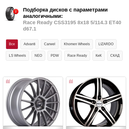
Подборка дисков с параметрами
аналогичными:
Race Ready CSS3195 8x18 5/114.3 ET40
d67.1
Все
Advanti
Carwel
Khomen Wheels
LIZARDO
LS Wheels
NEO
PDW
Race Ready
КиК
СКАД