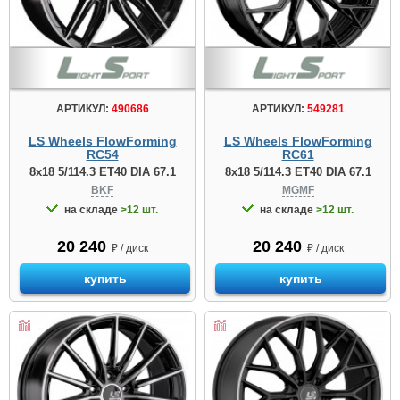
АРТИКУЛ:
490686
АРТИКУЛ:
549281
LS Wheels FlowForming
LS Wheels FlowForming
RC54
RC61
8x18 5/114.3 ET40 DIA 67.1
8x18 5/114.3 ET40 DIA 67.1
BKF
MGMF
на складе
>12 шт.
на складе
>12 шт.
20 240
20 240
₽ / диск
₽ / диск
купить
купить