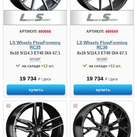
АРТИКУЛ:
490666
АРТИКУЛ:
490669
LS Wheels FlowForming
LS Wheels FlowForming
RC35
RC36
8x18 5/114.3 ET40 DIA 67.1
8x18 5/114.3 ET40 DIA 67.1
MGMF
MGMF
на складе
>12 шт.
на складе
>12 шт.
19 734
19 734
₽ / диск
₽ / диск
купить
купить