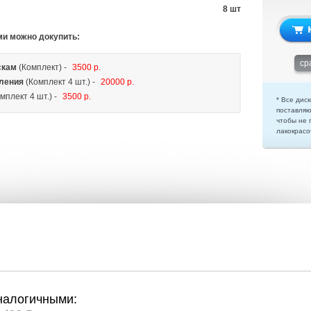
8 шт
ми можно докупить:
ср
скам
(Комплект) -
3500 р.
ления
(Комплект 4 шт.) -
20000 р.
мплект 4 шт.) -
3500 р.
* Все диск
поставляю
чтобы не 
лакокрасо
налогичными: