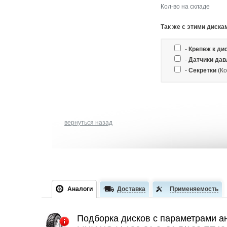
Кол-во на складе
Так же c этими диска
-
Крепеж к ди
-
Датчики дав
-
Секретки
(Ко
вернуться назад
Аналоги
Доставка
Применяемость
Подборка дисков с параметрами а