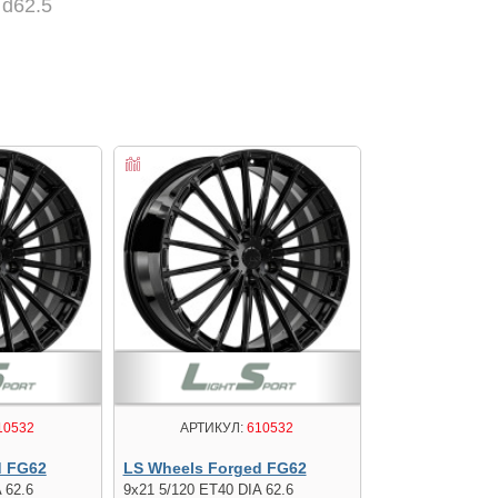
 d62.5
10532
АРТИКУЛ:
610532
d FG62
LS Wheels Forged FG62
 62.6
9x21 5/120 ET40 DIA 62.6