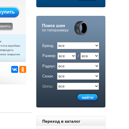
купить
Поиск шин
авнить
по типоразмеру
и
Бренд:
тся в коробках
повредить
чное покрытие
Размер:
/
Радиус:
Сезон:
Шипы:
Переход в каталог