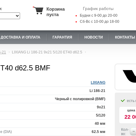
График работы
Корзина
и:
пуста
Будни с 9-00 до 20-00
Сб-Вс с 10-00 до 18-00
ДОСТАВКА И ОПЛАТА
ГАРАНТИЯ
НОВОСТИ
КОНТАКТЫ
6-21
LIXIANG Li 186-21 9x21 5/120 ET40 d62.5
ET40 d62.5 BMF
LIXIANG
Li 186-21
Черный с полировкой (BMF)
есть 
9x21
цена 
5/120
22 0
40 мм
Кол-
е (DIA)
62.5 мм
во: