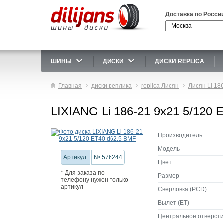
Доставка по Росси
ШИНЫ
ДИСКИ
ДИСКИ REPLICA
Главная
диски реплика
replica Лисян
Лисян Li 18
LIXIANG Li 186-21 9x21 5/120 
Производитель
Модель
Артикул:
№ 576244
Цвет
* Для заказа по
Размер
телефону нужен только
артикул
Сверловка (PCD)
Вылет (ET)
Центральное отверсти