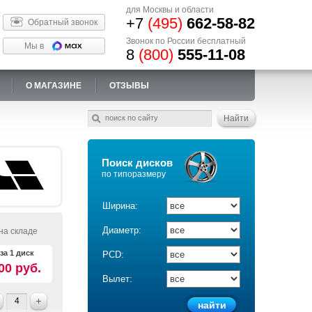
для Москвы и области
+7
(495)
662-58-82
Обратный звонок
Звонок по России бесплатный
Мы в
8
(800)
555-11-08
О МАГАЗИНЕ
ОТЗЫВЫ
Поиск дисков
по типоразмеру
Ширина:
Диаметр:
на складе
за 1 диск
PCD:
00 руб.
Вылет: