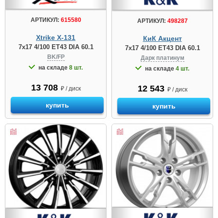
АРТИКУЛ:
615580
АРТИКУЛ:
498287
Xtrike X-131
КиК Акцент
7x17 4/100 ET43 DIA 60.1
7x17 4/100 ET43 DIA 60.1
BK/FP
Дарк платинум
на складе
8 шт.
на складе
4 шт.
13 708
12 543
₽ / диск
₽ / диск
купить
купить