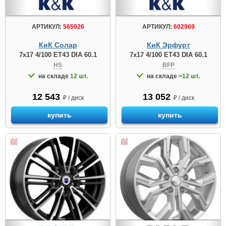
АРТИКУЛ:
565926
АРТИКУЛ:
602969
КиК Солар
КиК Эрфурт
7x17 4/100 ET43 DIA 60.1
7x17 4/100 ET43 DIA 60.1
HS
BFP
на складе
12 шт.
на складе
>12 шт.
12 543
13 052
₽ / диск
₽ / диск
купить
купить