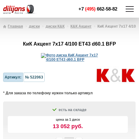
+7
(495)
662-58-82
Главная
диски
диски К&К
К&К Акцент
КиК Акцент 7x17 4/100
КиК Акцент 7x17 4/100 ET43 d60.1 BFP
Артикул:
№ 522063
* Для заказа по телефону нужен только артикул
есть на складе
цена за 1 диск
13 052 руб.