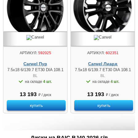
АРТИКУЛ:
592025
АРТИКУЛ:
602351
Carwel Пур
Carwel Лиард
7.5x18 6/139.7 ET30 DIA 108.1
7.5x18 6/139.7 ET30 DIA 108.1
BL
BL
на складе
4 шт.
на складе
4 шт.
13 193
13 193
₽ / диск
₽ / диск
купить
купить
Диски на BAIC BJ40 2026 г/в