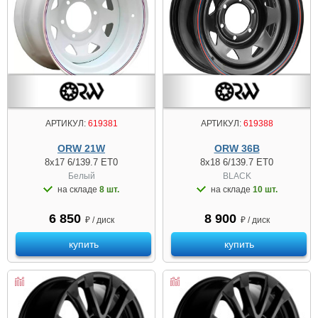
АРТИКУЛ:
619381
АРТИКУЛ:
619388
ORW 21W
ORW 36B
8x17 6/139.7 ET0
8x18 6/139.7 ET0
Белый
BLACK
на складе
8 шт.
на складе
10 шт.
6 850
8 900
₽ / диск
₽ / диск
купить
купить