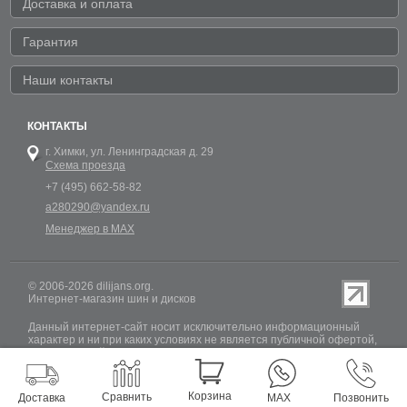
Доставка и оплата
Гарантия
Наши контакты
КОНТАКТЫ
г. Химки,
ул. Ленинградская д. 29
Схема проезда
+7 (495) 662-58-82
a280290@yandex.ru
Менеджер в MAX
© 2006-2026 dilijans.org.
Интернет-магазин шин и дисков
Данный интернет-сайт носит исключительно информационный
характер и ни при каких условиях не является публичной офертой,
определяемой положениями Статьи 437 (2) Гражданского кодекса
РФ. Обновление информации о наличии шин и дисков на сайте
Dilijans.org производится 24 часа в сутки, но не включает в себя
информацию о резервах.
Корзина
Сравнить
Доставка
MAX
Позвонить