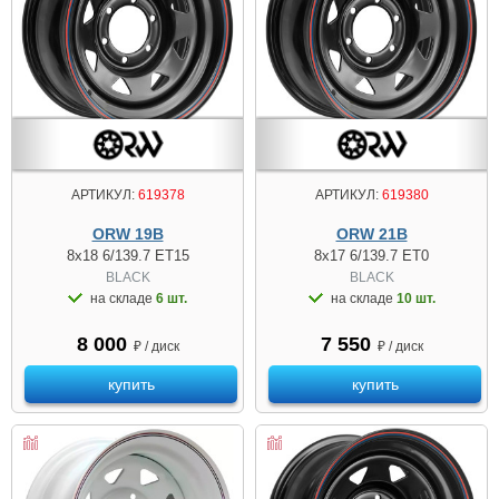
АРТИКУЛ:
619378
АРТИКУЛ:
619380
ORW 19B
ORW 21B
8x18 6/139.7 ET15
8x17 6/139.7 ET0
BLACK
BLACK
на складе
6 шт.
на складе
10 шт.
8 000
7 550
₽ / диск
₽ / диск
купить
купить