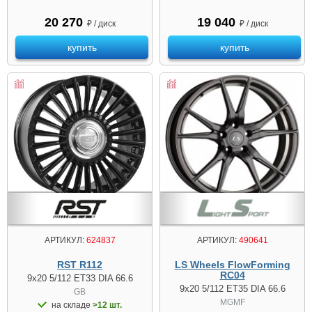
20 270
19 040
₽ / диск
₽ / диск
купить
купить
АРТИКУЛ:
490641
АРТИКУЛ:
624837
LS Wheels FlowForming
RST R112
RC04
9x20 5/112 ET33 DIA 66.6
9x20 5/112 ET35 DIA 66.6
GB
MGMF
на складе
>12 шт.