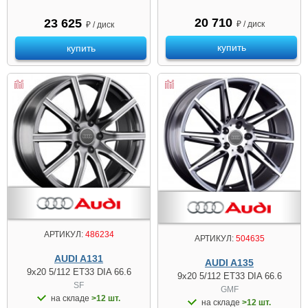
20 710
23 625
₽ / диск
₽ / диск
купить
купить
АРТИКУЛ:
486234
АРТИКУЛ:
504635
AUDI A131
AUDI A135
9x20 5/112 ET33 DIA 66.6
9x20 5/112 ET33 DIA 66.6
SF
GMF
на складе
>12 шт.
на складе
>12 шт.