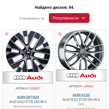
Найдено дисков: 64.
Популярности
Сортировать по:
АРТИКУЛ:
334911
АРТИКУЛ:
616917
AUDI A132
AUDI DFT624
9x20 5/112 ET33 DIA 66.6
9x20 5/112 ET35 DIA 66.6
GMF
Black Machined Face
на складе
>12 шт.