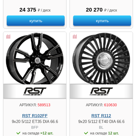
24 375
20 270
₽ / диск
₽ / диск
купить
купить
АРТИКУЛ:
589513
АРТИКУЛ:
610630
RST R102FF
RST R112
9x20 5/112 ET35 DIA 66.6
9x20 5/112 ET40 DIA 66.6
BFP
BL
на складе
>12 шт.
на складе
12 шт.