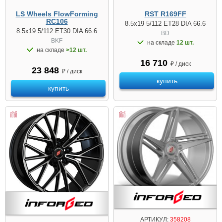
LS Wheels FlowForming
RST R169FF
RC106
8.5x19 5/112 ET28 DIA 66.6
8.5x19 5/112 ET30 DIA 66.6
BD
BKF
на складе
12 шт.
на складе
>12 шт.
16 710
₽ / диск
23 848
₽ / диск
купить
купить
АРТИКУЛ:
358208