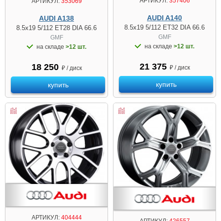
АРТИКУЛ:
357406
АРТИКУЛ:
353069
AUDI A140
AUDI A138
8.5x19 5/112 ET32 DIA 66.6
8.5x19 5/112 ET28 DIA 66.6
GMF
GMF
на складе
>12 шт.
на складе
>12 шт.
21 375
18 250
₽ / диск
₽ / диск
купить
купить
АРТИКУЛ:
404444
АРТИКУЛ:
426557