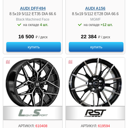
AUDI DFF494
AUDI A156
8.5x19 5/112 ET35 DIA 66.6
8.5x19 5/112 ET28 DIA 66.6
Black Machined Face
MGMF
на складе
4 шт.
на складе
>12 шт.
16 500
22 384
₽ / диск
₽ / диск
купить
купить
АРТИКУЛ:
610408
АРТИКУЛ:
619594