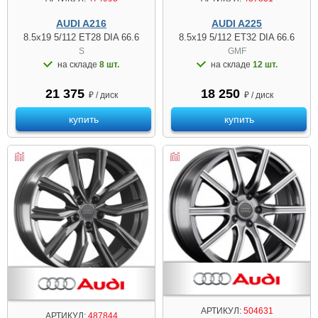
AUDI A216
AUDI A225
8.5x19 5/112 ET28 DIA 66.6
8.5x19 5/112 ET32 DIA 66.6
S
GMF
на складе
8 шт.
на складе
12 шт.
21 375
18 250
₽ / диск
₽ / диск
купить
купить
АРТИКУЛ:
504631
АРТИКУЛ:
487844