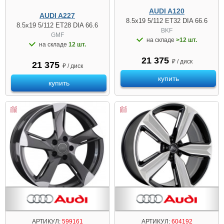
AUDI A120
AUDI A227
8.5x19 5/112 ET32 DIA 66.6
8.5x19 5/112 ET28 DIA 66.6
BKF
GMF
на складе
>12 шт.
на складе
12 шт.
21 375
₽ / диск
21 375
₽ / диск
купить
купить
АРТИКУЛ:
599161
АРТИКУЛ:
604192