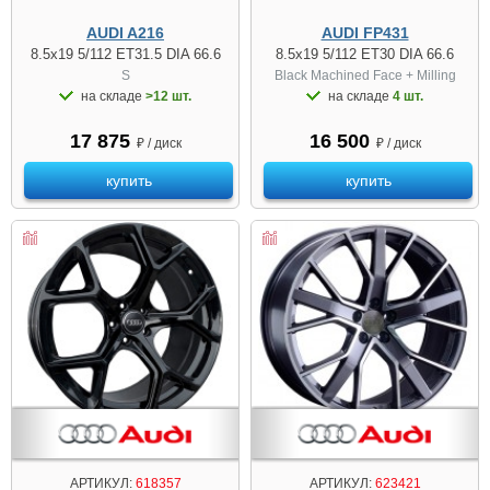
AUDI A216
AUDI FP431
8.5x19 5/112 ET31.5 DIA 66.6
8.5x19 5/112 ET30 DIA 66.6
S
Black Machined Face + Milling
на складе
>12 шт.
на складе
4 шт.
17 875
16 500
₽ / диск
₽ / диск
купить
купить
АРТИКУЛ:
618357
АРТИКУЛ:
623421