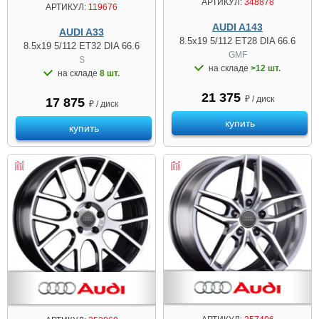
АРТИКУЛ:
348878
АРТИКУЛ:
119676
AUDI A143
AUDI A33
8.5x19 5/112 ET28 DIA 66.6
8.5x19 5/112 ET32 DIA 66.6
GMF
S
на складе
>12 шт.
на складе
8 шт.
21 375
₽ / диск
17 875
₽ / диск
купить
купить