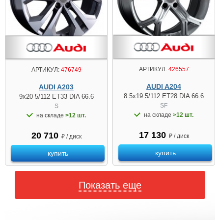
АРТИКУЛ:
426557
АРТИКУЛ:
476749
AUDI A204
AUDI A203
8.5x19 5/112 ET28 DIA 66.6
9x20 5/112 ET33 DIA 66.6
SF
S
на складе
>12 шт.
на складе
>12 шт.
17 130
20 710
₽ / диск
₽ / диск
купить
купить
Показать еще