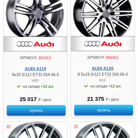
АРТИКУЛ:
566452
АРТИКУЛ:
362413
AUDI A120
AUDI A119
8.5x19 5/112 ET32 DIA 66.6
9x20 5/112 ET33 DIA 66.6
BKF
MBF
на складе
>12 шт.
на складе
>12 шт.
21 375
25 017
₽ / диск
₽ / диск
купить
купить