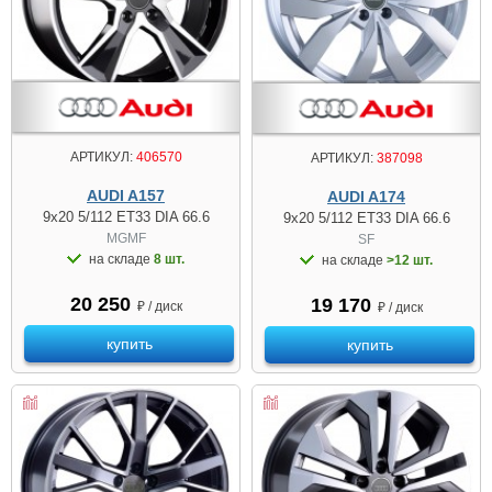
АРТИКУЛ:
406570
АРТИКУЛ:
387098
AUDI A157
AUDI A174
9x20 5/112 ET33 DIA 66.6
9x20 5/112 ET33 DIA 66.6
MGMF
SF
на складе
8 шт.
на складе
>12 шт.
20 250
19 170
₽ / диск
₽ / диск
купить
купить