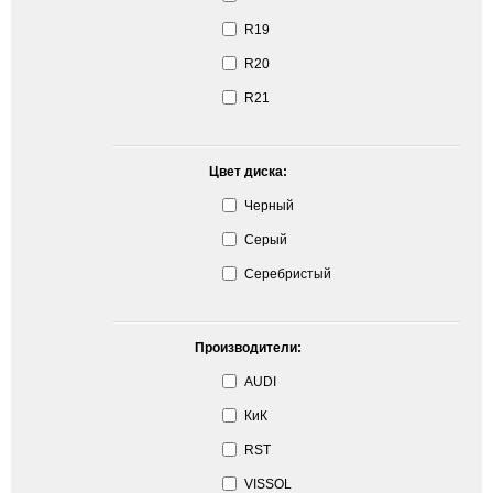
R19
R20
R21
Цвет диска:
Черный
Серый
Серебристый
Производители:
AUDI
КиК
RST
VISSOL