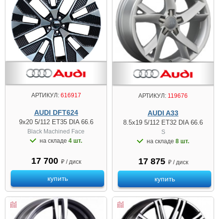
АРТИКУЛ:
616917
АРТИКУЛ:
119676
AUDI DFT624
AUDI A33
9x20 5/112 ET35 DIA 66.6
8.5x19 5/112 ET32 DIA 66.6
Black Machined Face
S
на складе
4 шт.
на складе
8 шт.
17 700
17 875
₽ / диск
₽ / диск
купить
купить