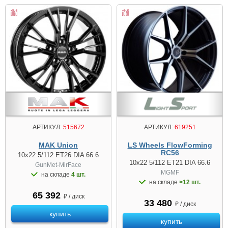
АРТИКУЛ:
515672
АРТИКУЛ:
619251
MAK Union
LS Wheels FlowForming
RC56
10x22 5/112 ET26 DIA 66.6
10x22 5/112 ET21 DIA 66.6
GunMet-MirFace
MGMF
на складе
4 шт.
на складе
>12 шт.
65 392
₽ / диск
33 480
₽ / диск
купить
купить