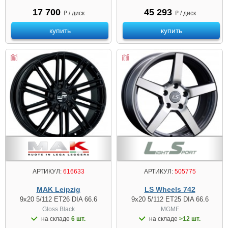
17 700
45 293
₽ / диск
₽ / диск
купить
купить
АРТИКУЛ:
616633
АРТИКУЛ:
505775
MAK Leipzig
LS Wheels 742
9x20 5/112 ET26 DIA 66.6
9x20 5/112 ET25 DIA 66.6
Gloss Black
MGMF
на складе
6 шт.
на складе
>12 шт.