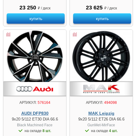
23 250
23 625
₽ / диск
₽ / диск
купить
купить
АРТИКУЛ:
576164
АРТИКУЛ:
494098
AUDI DFP830
MAK Leipzig
9x20 5/112 ET30 DIA 66.6
9x20 5/112 ET26 DIA 66.6
Black Machined Face
GunMet-MirFace
на складе
8 шт.
на складе
4 шт.