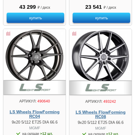
43 299
23 541
₽ / диск
₽ / диск
купить
купить
АРТИКУЛ:
490640
АРТИКУЛ:
493242
LS Wheels FlowForming
LS Wheels FlowForming
RC04
RC08
9x20 5/112 ET25 DIA 66.6
9x20 5/112 ET25 DIA 66.6
MGMF
MGMF
на складе
>12 шт.
на складе
>12 шт.