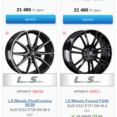
21 480
21 480
₽ / диск
₽ / диск
купить
купить
АРТИКУЛ:
490708
АРТИКУЛ:
559571
LS Wheels FlowForming
LS Wheels Forged FG06
RC58
8x20 5/112 ET27 DIA 66.6
9x20 5/112 ET26 DIA 66.6
BKF
MBF
на складе
>12 шт.