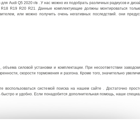
для Audi Q5 2020 г/в . У нас можно их подобрать различных радиусов и диза
 R18 R19 R20 R21. Данные комплектующие должны монтироваться только
вителем, или можно получить очень негативных последствий. они преду
и, объема силовой установки и комплектации. При несоответствии заводск
енности, скорости торможения и разгона. Кроме того, значительно увеличи
те воспользоваться системой поиска на нашем сайте . Достаточно прост
нь быстро и удобно. Если понадобится дополнительная помощь, наши специ