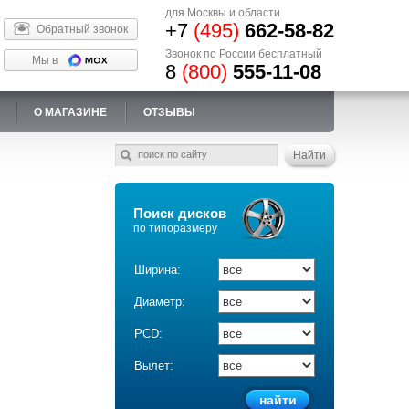
для Москвы и области
+7
(495)
662-58-82
Обратный звонок
Звонок по России бесплатный
Мы в
8
(800)
555-11-08
О МАГАЗИНЕ
ОТЗЫВЫ
Поиск дисков
по типоразмеру
Ширина:
Диаметр:
PCD:
Вылет: