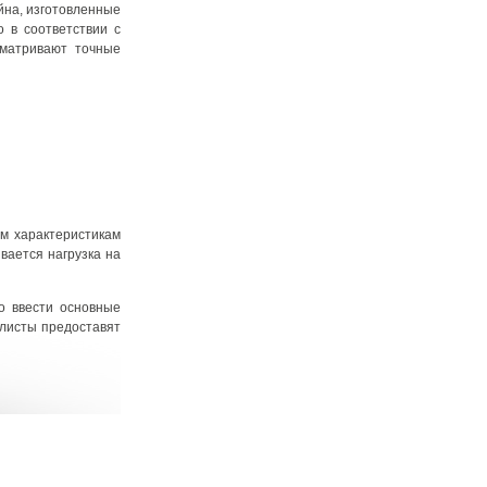
йна, изготовленные
 в соответствии с
сматривают точные
им характеристикам
вается нагрузка на
о ввести основные
алисты предоставят