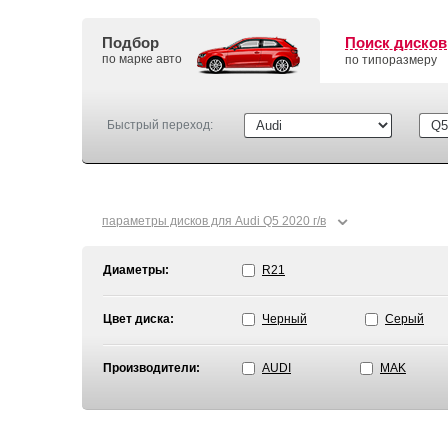
Подбор
Поиск дисков
по марке авто
по типоразмеру
Быстрый переход:
⌄
параметры дисков для Audi Q5 2020 г/в
Диаметры:
R21
Цвет диска:
Черный
Серый
Производители:
AUDI
MAK