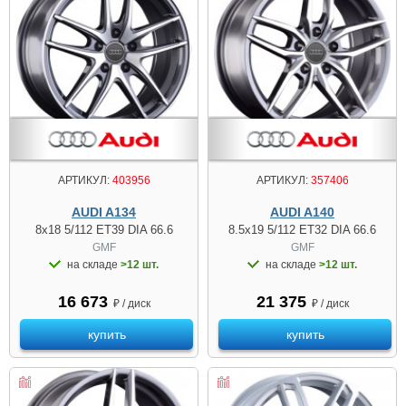
АРТИКУЛ:
403956
АРТИКУЛ:
357406
AUDI A134
AUDI A140
8x18 5/112 ET39 DIA 66.6
8.5x19 5/112 ET32 DIA 66.6
GMF
GMF
на складе
>12 шт.
на складе
>12 шт.
16 673
21 375
₽ / диск
₽ / диск
купить
купить