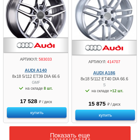
АРТИКУЛ:
583033
АРТИКУЛ:
414707
AUDI A140
AUDI A186
8x18 5/112 ET39 DIA 66.6
8x18 5/112 ET40 DIA 66.6
GMF
S
на складе
8 шт.
на складе
>12 шт.
17 528
₽ / диск
15 875
₽ / диск
купить
купить
Показать еще