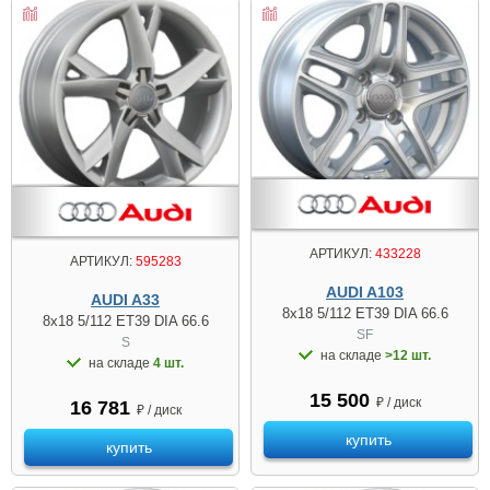
АРТИКУЛ:
433228
АРТИКУЛ:
595283
AUDI A103
AUDI A33
8x18 5/112 ET39 DIA 66.6
8x18 5/112 ET39 DIA 66.6
SF
S
на складе
>12 шт.
на складе
4 шт.
15 500
₽ / диск
16 781
₽ / диск
купить
купить