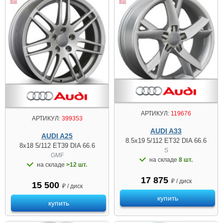
АРТИКУЛ:
119676
АРТИКУЛ:
399353
AUDI A33
AUDI A25
8.5x19 5/112 ET32 DIA 66.6
8x18 5/112 ET39 DIA 66.6
S
GMF
на складе
8 шт.
на складе
>12 шт.
17 875
₽ / диск
15 500
₽ / диск
купить
купить