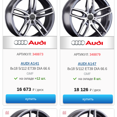
АРТИКУЛ:
348873
АРТИКУЛ:
348879
AUDI A141
AUDI A147
8x18 5/112 ET39 DIA 66.6
8x18 5/112 ET39 DIA 66.6
GMF
GMF
на складе
>12 шт.
на складе
8 шт.
16 673
18 126
₽ / диск
₽ / диск
купить
купить