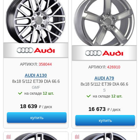
АРТИКУЛ:
358044
АРТИКУЛ:
426910
AUDI A130
AUDI A79
8x18 5/112 ET39 DIA 66.6
8x18 5/112 ET39 DIA 66.6
GMF
S
на складе
12 шт.
на складе
12 шт.
18 639
₽ / диск
16 673
₽ / диск
купить
купить