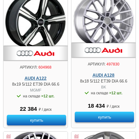
АРТИКУЛ:
497830
АРТИКУЛ:
604968
AUDI A128
AUDI A122
8x18 5/112 ET39 DIA 66.6
8x19 5/112 ET39 DIA 66.6
BK
MGMF
на складе
>12 шт.
на складе
>12 шт.
18 434
₽ / диск
22 384
₽ / диск
купить
купить