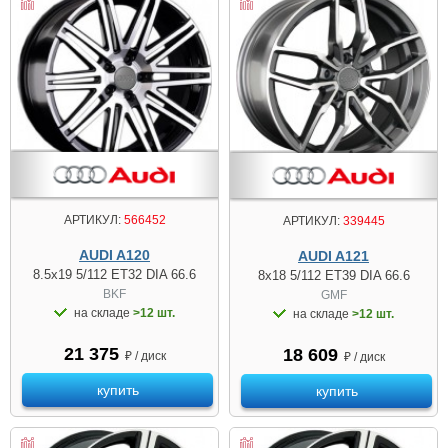
АРТИКУЛ:
566452
АРТИКУЛ:
339445
AUDI A120
AUDI A121
8.5x19 5/112 ET32 DIA 66.6
8x18 5/112 ET39 DIA 66.6
BKF
GMF
на складе
>12 шт.
на складе
>12 шт.
21 375
18 609
₽ / диск
₽ / диск
купить
купить