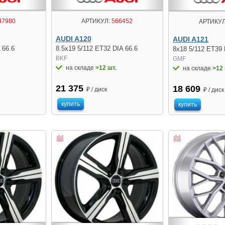
47980
АРТИКУЛ:
566452
АРТИКУЛ
AUDI A120
AUDI A121
 66.6
8.5x19 5/112 ET32 DIA 66.6
8x18 5/112 ET39 
BKF
GMF
на складе
>12 шт.
на складе
>12 
21 375
18 609
₽ / диск
₽ / диск
купить
купить