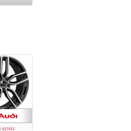
:
617412