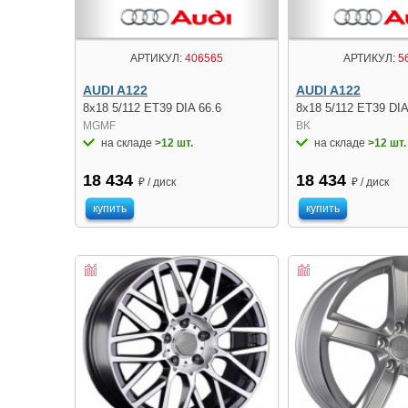
АРТИКУЛ:
406565
АРТИКУЛ:
5
AUDI A122
AUDI A122
8x18 5/112 ET39 DIA 66.6
8x18 5/112 ET39 DIA
MGMF
BK
на складе
>12 шт.
на складе
>12 шт.
18 434
18 434
₽ / диск
₽ / диск
купить
купить