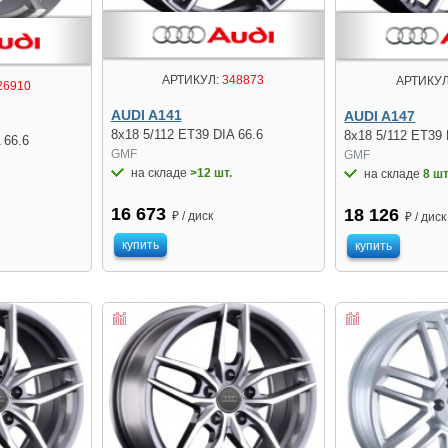
АРТИКУЛ:
348873
АРТИКУЛ
26910
AUDI A141
AUDI A147
8x18 5/112 ET39 DIA 66.6
8x18 5/112 ET39 
 66.6
GMF
GMF
на складе
>12 шт.
на складе
8 шт
16 673
18 126
₽ / диск
₽ / диск
купить
купить