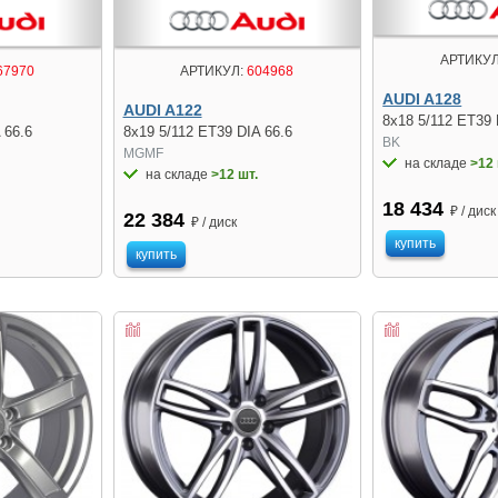
АРТИКУЛ
67970
АРТИКУЛ:
604968
AUDI A128
AUDI A122
8x18 5/112 ET39 
 66.6
8x19 5/112 ET39 DIA 66.6
BK
MGMF
на складе
>12 
на складе
>12 шт.
18 434
₽ / диск
22 384
₽ / диск
купить
купить