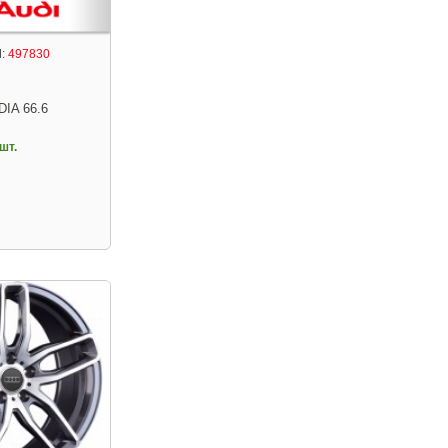
:
497830
DIA 66.6
шт.