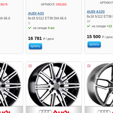
АРТИКУЛ
19676
АРТИКУЛ:
595283
AUDI A103
AUDI A33
8x18 5/112 ET39 
IA 66.6
8x18 5/112 ET39 DIA 66.6
SF
S
на складе
>12 
на складе
4 шт.
15 500
₽ / диск
16 781
₽ / диск
купить
купить