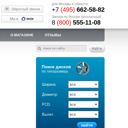
для Москвы и области
+7
(495)
662-58-82
Обратный звонок
Звонок по России бесплатный
Мы в
8
(800)
555-11-08
О МАГАЗИНЕ
ОТЗЫВЫ
Поиск дисков
по типоразмеру
Ширина:
Диаметр:
PCD:
Вылет: