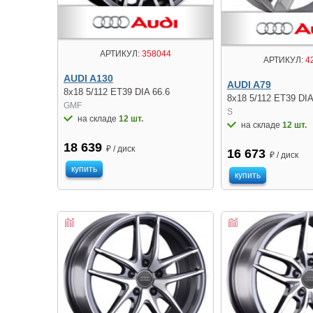
АРТИКУЛ:
358044
АРТИКУЛ:
4
AUDI A130
AUDI A79
8x18 5/112 ET39 DIA 66.6
8x18 5/112 ET39 DIA
GMF
S
на складе
12 шт.
на складе
12 шт.
18 639
₽ / диск
16 673
₽ / диск
купить
купить