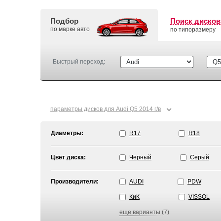
Подбор
Поиск дисков
по марке авто
по типоразмеру
Быстрый переход:
⌄
параметры дисков для Audi Q5 2014 г/в
Диаметры:
R17
R18
Цвет диска:
Черный
Серый
Производители:
AUDI
PDW
КиК
VISSOL
еще варианты (7)