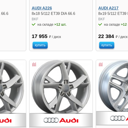
AUDI A226
AUDI A217
 66.6
8x18 5/112 ET39 DIA 66.6
8x19 5/112 ET39 
BKF
BKF
на складе
>12 шт.
на складе
>12 
17 955
22 384
₽ / диск
₽ / диск
купить
купить