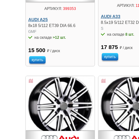
АРТИКУЛ:
1
АРТИКУЛ:
399353
AUDI A33
AUDI A25
8.5x19 5/112 ET32 D
8x18 5/112 ET39 DIA 66.6
S
GMF
на складе
8 шт.
на складе
>12 шт.
17 875
₽ / диск
15 500
₽ / диск
купить
купить