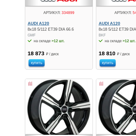
АРТИКУЛ:
334899
АРТИКУЛ:
5
AUDI A120
AUDI A120
8x18 5/112 ET39 DIA 66.6
8x18 5/112 ET39 DIA
GMF
BKF
на складе
>12 шт.
на складе
>12 шт.
18 873
18 810
₽ / диск
₽ / диск
купить
купить