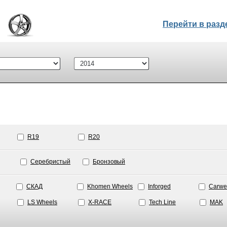
Перейти в раз
R19
R20
Серебристый
Бронзовый
СКАД
Khomen Wheels
Inforged
Carwe
LS Wheels
X-RACE
Tech Line
MAK