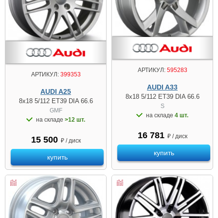
АРТИКУЛ:
595283
АРТИКУЛ:
399353
AUDI A33
AUDI A25
8x18 5/112 ET39 DIA 66.6
8x18 5/112 ET39 DIA 66.6
S
GMF
на складе
4 шт.
на складе
>12 шт.
16 781
₽ / диск
15 500
₽ / диск
купить
купить