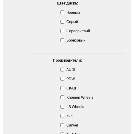
Цвет диска:
Черный
Серый
Серебристый
Бронзовый
Производители:
AUDI
PDW
СКАД
Khomen Wheels
LS Wheels
КиК
Carwel