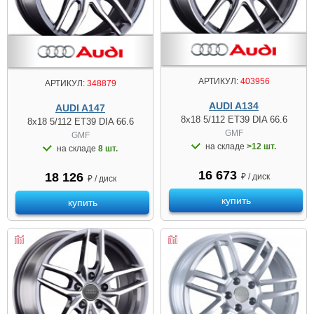
АРТИКУЛ:
403956
АРТИКУЛ:
348879
AUDI A134
AUDI A147
8x18 5/112 ET39 DIA 66.6
8x18 5/112 ET39 DIA 66.6
GMF
GMF
на складе
>12 шт.
на складе
8 шт.
16 673
18 126
₽ / диск
₽ / диск
купить
купить