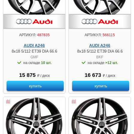
АРТИКУЛ:
487835
АРТИКУЛ:
566115
AUDI A246
AUDI A246
8x18 5/112 ET39 DIA 66.6
8x18 5/112 ET39 DIA 66.6
GMF
BKF
на складе
10 шт.
на складе
>12 шт.
15 875
16 673
₽ / диск
₽ / диск
купить
купить