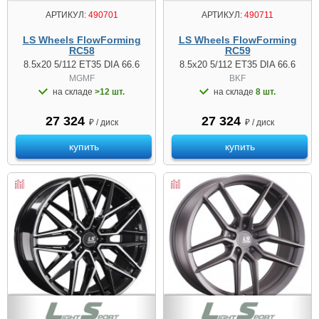
АРТИКУЛ:
490701
АРТИКУЛ:
490711
LS Wheels FlowForming
LS Wheels FlowForming
RC58
RC59
8.5x20 5/112 ET35 DIA 66.6
8.5x20 5/112 ET35 DIA 66.6
MGMF
BKF
на складе
>12 шт.
на складе
8 шт.
27 324
27 324
₽ / диск
₽ / диск
купить
купить