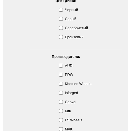
Цвет диска:
Черный
Серый
Серебристый
Бронзовый
Производители:
AUDI
PDW
Khomen Wheels
Inforged
Carwel
КиК
LS Wheels
MAK