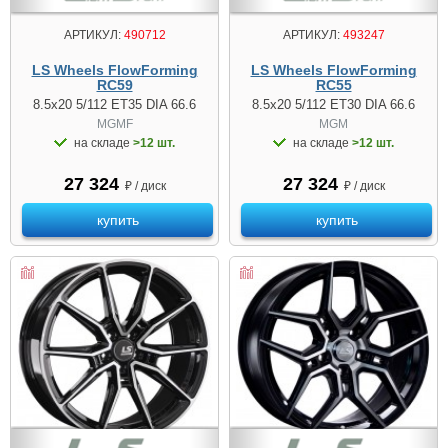
АРТИКУЛ:
490712
АРТИКУЛ:
493247
LS Wheels FlowForming
LS Wheels FlowForming
RC59
RC55
8.5x20 5/112 ET35 DIA 66.6
8.5x20 5/112 ET30 DIA 66.6
MGMF
MGM
на складе
>12 шт.
на складе
>12 шт.
27 324
27 324
₽ / диск
₽ / диск
купить
купить