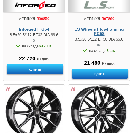
АРТИКУЛ:
566850
АРТИКУЛ:
567860
Inforged IFG54
LS Wheels FlowForming
RC58
8.5x20 5/112 ET32 DIA 66.6
8.5x20 5/112 ET30 DIA 66.6
S
BKF
на складе
>12 шт.
на складе
8 шт.
22 720
₽ / диск
21 480
₽ / диск
купить
купить