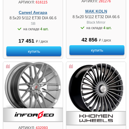
АРТИКУЛ:
281276
АРТИКУЛ:
616115
MAK KOLN
Carwel Ангара
8.5x20 5/112 ET32 DIA 66.6
8.5x20 5/112 ET30 DIA 66.6
Black Mirror
SB
на складе
4 шт.
на складе
4 шт.
42 856
17 451
₽ / диск
₽ / диск
купить
купить
АРТИКУЛ:
432093