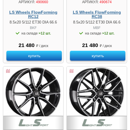
АРТИКУЛ:
490660
АРТИКУЛ:
490674
LS Wheels FlowForming
LS Wheels FlowForming
RC12
RC38
8.5x20 5/112 ET30 DIA 66.6
8.5x20 5/112 ET30 DIA 66.6
BKF
MBF
на складе
>12 шт.
на складе
>12 шт.
21 480
21 480
₽ / диск
₽ / диск
купить
купить