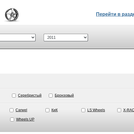
Перейти в раз
Серебристый
Бронзовый
Carwel
КиК
LS Wheels
X-RA
Wheels UP