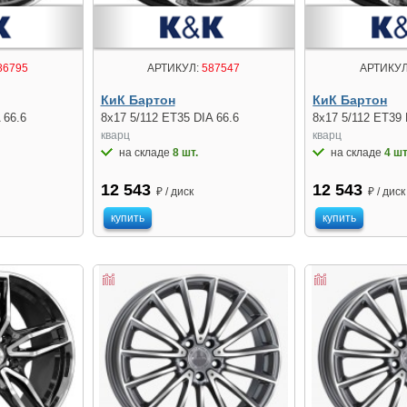
86795
АРТИКУЛ:
587547
АРТИКУЛ
КиК Бартон
КиК Бартон
 66.6
8x17 5/112 ET35 DIA 66.6
8x17 5/112 ET39 
кварц
кварц
на складе
8 шт.
на складе
4 шт
12 543
12 543
₽ / диск
₽ / диск
купить
купить