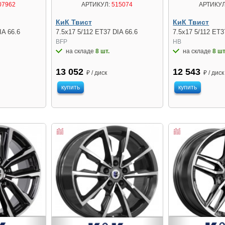
07962
АРТИКУЛ:
515074
АРТИКУЛ
КиК Твист
КиК Твист
IA 66.6
7.5x17 5/112 ET37 DIA 66.6
7.5x17 5/112 ET3
BFP
HB
на складе
8 шт.
на складе
8 шт
13 052
12 543
₽ / диск
₽ / диск
купить
купить