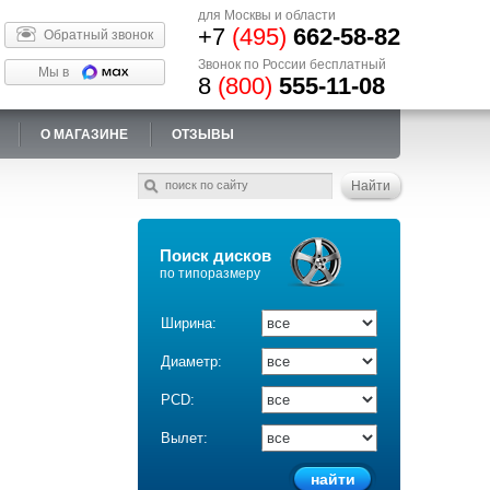
для Москвы и области
+7
(495)
662-58-82
Обратный звонок
Звонок по России бесплатный
Мы в
8
(800)
555-11-08
О МАГАЗИНЕ
ОТЗЫВЫ
Поиск дисков
по типоразмеру
Ширина:
Диаметр:
PCD:
Вылет: