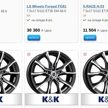
LS Wheels Forged FG61
X-RACE H-03
7.5x17 5/112 ET35 DIA 66.6
7.5x17 5/112 ET3
 66.6
BK
SF
на складе
8 шт.
на складе
4 шт
30 360
11 504
₽ / диск
₽ / диск
купить
купить