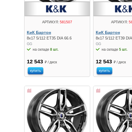
АРТИКУЛ:
581507
АРТИКУЛ:
5
КиК Бартон
КиК Бартон
8x17 5/112 ET35 DIA 66.6
8x17 5/112 ET39 DIA
GG
GG
на складе
8 шт.
на складе
5 шт.
12 543
12 543
₽ / диск
₽ / диск
купить
купить