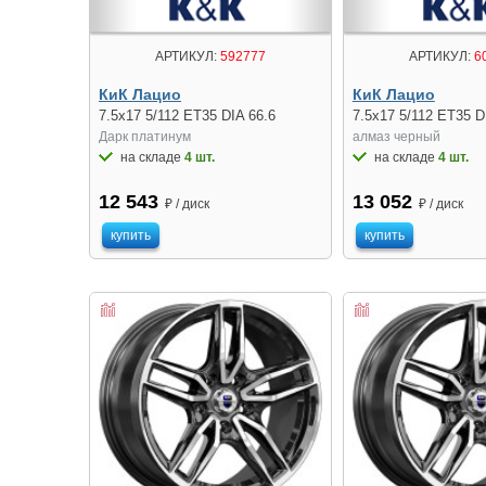
АРТИКУЛ:
592777
АРТИКУЛ:
6
КиК Лацио
КиК Лацио
7.5x17 5/112 ET35 DIA 66.6
7.5x17 5/112 ET35 D
Дарк платинум
алмаз чeрный
на складе
4 шт.
на складе
4 шт.
12 543
13 052
₽ / диск
₽ / диск
купить
купить