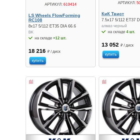
АРТИКУЛ:
5
АРТИКУЛ:
610414
КиК Твист
LS Wheels FlowForming
RC108
7.5x17 5/112 ET37 D
8x17 5/112 ET35 DIA 66.6
алмаз чeрный
на складе
4 шт.
BK
на складе
>12 шт.
13 052
₽ / диск
18 216
₽ / диск
купить
купить