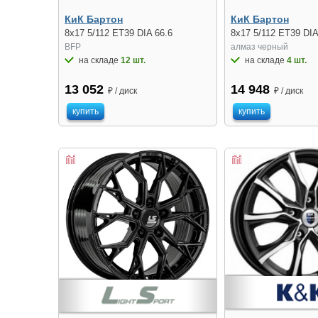
КиК Бартон
КиК Бартон
8x17 5/112 ET39 DIA 66.6
8x17 5/112 ET39 DIA
BFP
алмаз черный
на складе
12 шт.
на складе
4 шт.
13 052
14 948
₽ / диск
₽ / диск
купить
купить