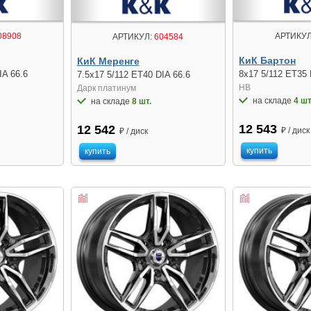
08908
АРТИКУЛ
АРТИКУЛ:
604584
КиК Бартон
КиК Меренге
IA 66.6
8x17 5/112 ET35 
7.5x17 5/112 ET40 DIA 66.6
HB
Дарк платинум
на складе
4 шт
на складе
8 шт.
12 543
12 542
₽ / диск
₽ / диск
купить
купить