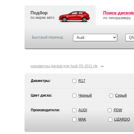
Подбор
Поиск дисков
по марке авто
по типоразмеру
Быстрый переход:
⌄
параметры дисков для Audi Q5 2011 г/в
Диаметры:
R17
Цвет диска:
Черный
Серый
Производители:
AUDI
PDW
MAK
LIZARDO