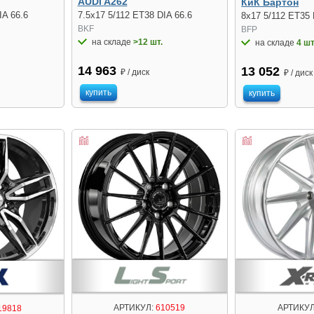
AUDI A262
КиК Бартон
IA 66.6
7.5x17 5/112 ET38 DIA 66.6
8x17 5/112 ET35 
BKF
BFP
на складе
>12 шт.
на складе
4 шт
14 963
13 052
₽ / диск
₽ / диск
купить
купить
АРТИКУЛ:
610519
АРТИКУЛ
19818