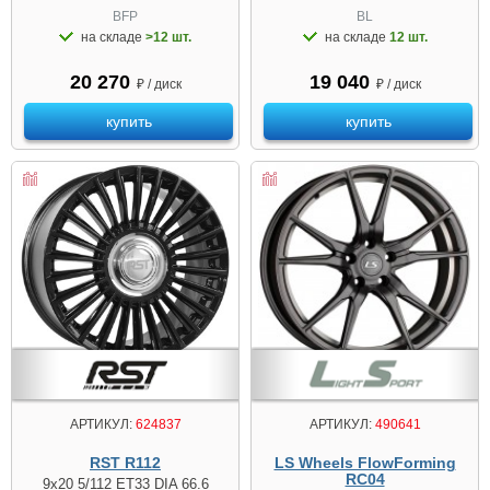
BFP
BL
на складе
>12 шт.
на складе
12 шт.
20 270
19 040
₽ / диск
₽ / диск
купить
купить
АРТИКУЛ:
490641
АРТИКУЛ:
624837
LS Wheels FlowForming
RST R112
RC04
9x20 5/112 ET33 DIA 66.6