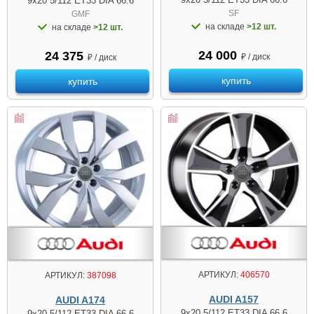
9x20 5/112 ET33 DIA 66.6
SF
GMF
на складе
>12 шт.
на складе
>12 шт.
24 000
24 375
₽ / диск
₽ / диск
купить
купить
АРТИКУЛ:
406570
АРТИКУЛ:
387098
AUDI A157
AUDI A174
9x20 5/112 ET33 DIA 66.6
9x20 5/112 ET33 DIA 66.6