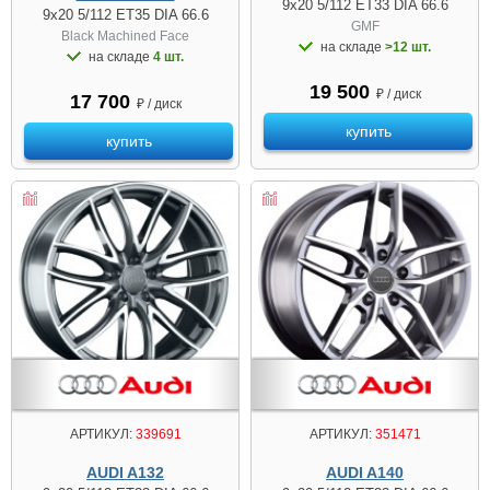
9x20 5/112 ET33 DIA 66.6
9x20 5/112 ET35 DIA 66.6
GMF
Black Machined Face
на складе
>12 шт.
на складе
4 шт.
19 500
₽ / диск
17 700
₽ / диск
купить
купить
АРТИКУЛ:
339691
АРТИКУЛ:
351471
AUDI A132
AUDI A140