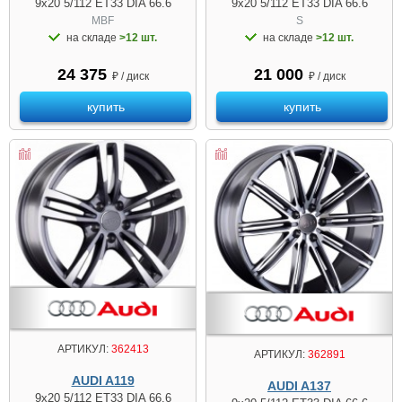
9x20 5/112 ET33 DIA 66.6
9x20 5/112 ET33 DIA 66.6
MBF
S
на складе
>12 шт.
на складе
>12 шт.
24 375
21 000
₽ / диск
₽ / диск
купить
купить
АРТИКУЛ:
362413
АРТИКУЛ:
362891
AUDI A119
AUDI A137
9x20 5/112 ET33 DIA 66.6