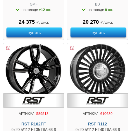
GMF
BD
на складе
>12 шт.
на складе
8 шт.
24 375
20 270
₽ / диск
₽ / диск
купить
купить
АРТИКУЛ:
589513
АРТИКУЛ:
610630
RST R102FF
RST R112
9x20 5/112 ET35 DIA 66.6
9x20 5/112 ET40 DIA 66.6