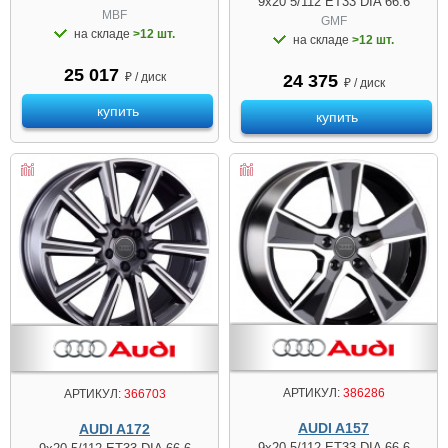
9x20 5/112 ET33 DIA 66.6
MBF
GMF
на складе
>12 шт.
на складе
>12 шт.
25 017
₽ / диск
24 375
₽ / диск
купить
купить
АРТИКУЛ:
386286
АРТИКУЛ:
366703
AUDI A157
AUDI A172
9x20 5/112 ET33 DIA 66.6