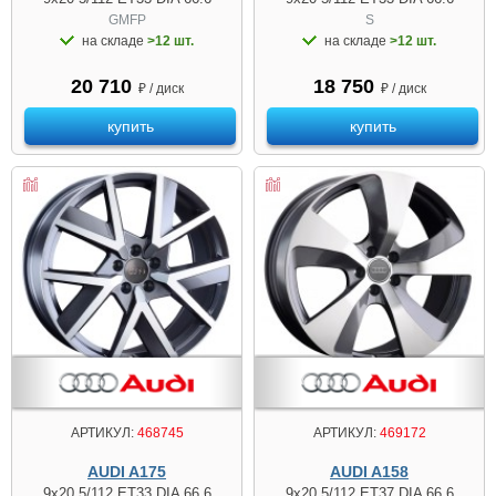
GMFP
S
на складе
>12 шт.
на складе
>12 шт.
20 710
18 750
₽ / диск
₽ / диск
купить
купить
АРТИКУЛ:
468745
АРТИКУЛ:
469172
AUDI A175
AUDI A158
9x20 5/112 ET33 DIA 66.6
9x20 5/112 ET37 DIA 66.6