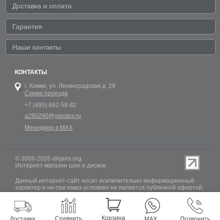
Доставка и оплата
Гарантия
Наши контакты
КОНТАКТЫ
г. Химки,
ул. Ленинградская д. 29
Схема проезда
+7 (495) 662-58-82
a280290@yandex.ru
Менеджер в MAX
© 2006-2026 dilijans.org.
Интернет-магазин шин и дисков
Данный интернет-сайт носит исключительно информационный
характер и ни при каких условиях не является публичной офертой,
определяемой положениями Статьи 437 (2) Гражданского кодекса
РФ. Обновление информации о наличии шин и дисков на сайте
Dilijans.org производится 24 часа в сутки, но не включает в себя
информацию о резервах.
Корзина
Сравнить
Доставка
MAX
Позвонить