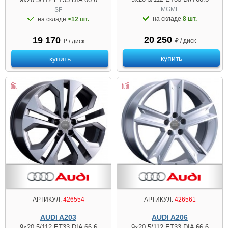
MGMF
SF
на складе
8 шт.
на складе
>12 шт.
20 250
19 170
₽ / диск
₽ / диск
купить
купить
АРТИКУЛ:
426554
АРТИКУЛ:
426561
AUDI A203
AUDI A206
9x20 5/112 ET33 DIA 66.6
9x20 5/112 ET33 DIA 66.6