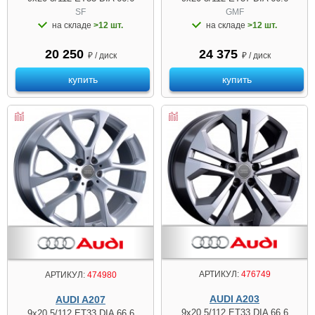
SF
GMF
на складе
>12 шт.
на складе
>12 шт.
20 250
24 375
₽ / диск
₽ / диск
купить
купить
АРТИКУЛ:
476749
АРТИКУЛ:
474980
AUDI A203
AUDI A207
9x20 5/112 ET33 DIA 66.6
9x20 5/112 ET33 DIA 66.6