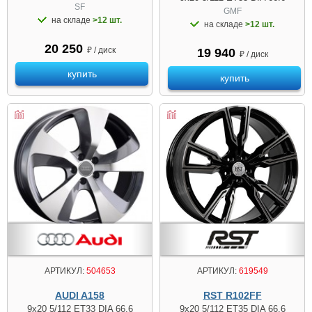
SF
GMF
на складе
>12 шт.
на складе
>12 шт.
20 250
₽ / диск
19 940
₽ / диск
купить
купить
АРТИКУЛ:
504653
АРТИКУЛ:
619549
AUDI A158
RST R102FF
9x20 5/112 ET33 DIA 66.6
9x20 5/112 ET35 DIA 66.6