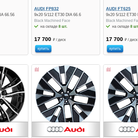
AUDI FP832
AUDI FT625
IA 66.56
9x20 5/112 ET30 DIA 66.6
9x20 5/112 ET30 
Black Machined Face
Black Machined F
на складе
8 шт.
на складе
8 шт
17 700
17 700
₽ / диск
₽ / диск
купить
купить