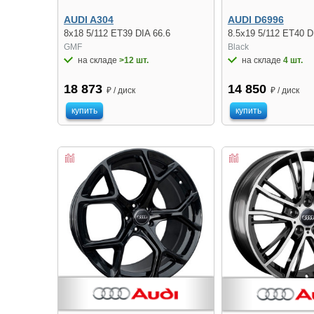
AUDI A304
AUDI D6996
8x18 5/112 ET39 DIA 66.6
8.5x19 5/112 ET40 D
GMF
Black
на складе
>12 шт.
на складе
4 шт.
18 873
14 850
₽ / диск
₽ / диск
купить
купить