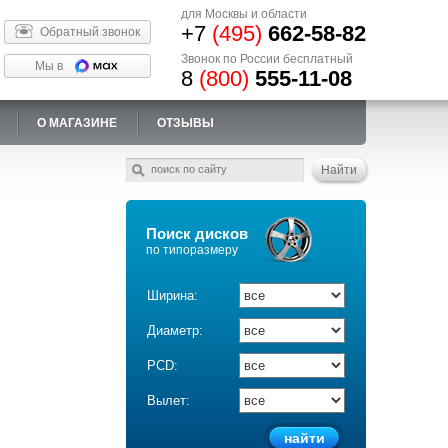
для Москвы и области
+7
(495)
662-58-82
Обратный звонок
Звонок по России бесплатный
Мы в
8
(800)
555-11-08
О МАГАЗИНЕ
ОТЗЫВЫ
Поиск дисков
по типоразмеру
Ширина:
Диаметр:
PCD:
Вылет: