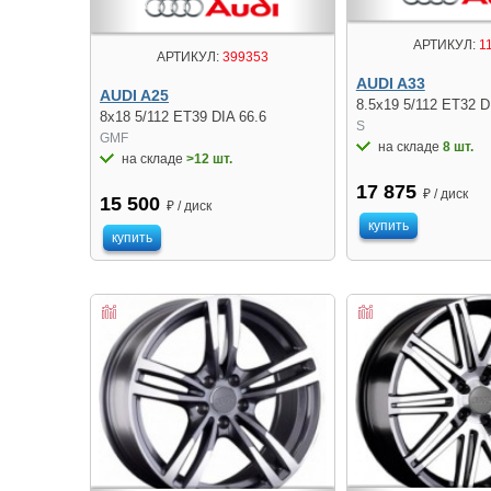
АРТИКУЛ:
1
АРТИКУЛ:
399353
AUDI A33
AUDI A25
8.5x19 5/112 ET32 D
8x18 5/112 ET39 DIA 66.6
S
GMF
на складе
8 шт.
на складе
>12 шт.
17 875
₽ / диск
15 500
₽ / диск
купить
купить