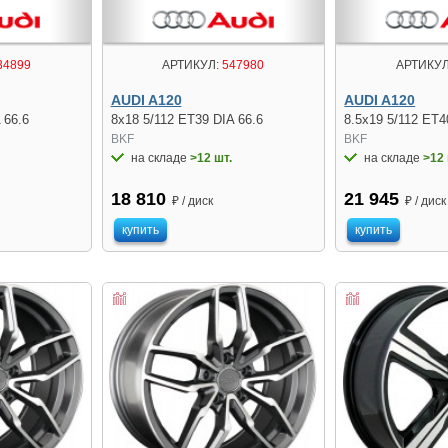
34899
АРТИКУЛ:
547980
АРТИКУЛ
AUDI A120
AUDI A120
 66.6
8x18 5/112 ET39 DIA 66.6
8.5x19 5/112 ET4
BKF
BKF
на складе
>12 шт.
на складе
>12 
18 810
21 945
₽ / диск
₽ / диск
купить
купить