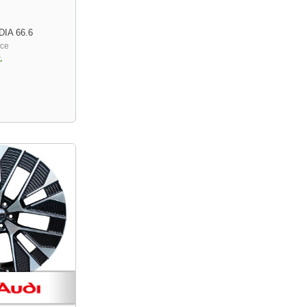
DIA 66.6
ace
.