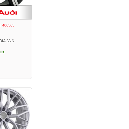
:
406565
DIA 66.6
шт.