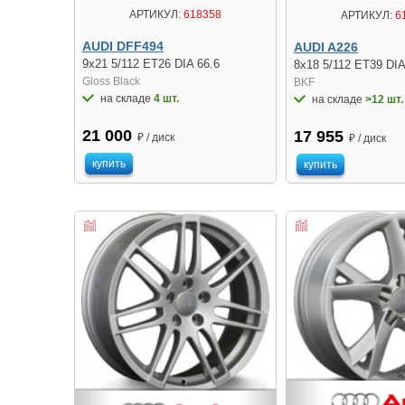
АРТИКУЛ:
618358
АРТИКУЛ:
6
AUDI DFF494
AUDI A226
9x21 5/112 ET26 DIA 66.6
8x18 5/112 ET39 DIA
Gloss Black
BKF
на складе
4 шт.
на складе
>12 шт.
21 000
17 955
₽ / диск
₽ / диск
купить
купить