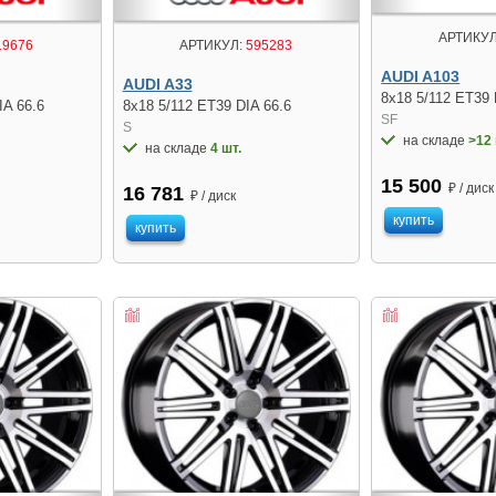
АРТИКУЛ
19676
АРТИКУЛ:
595283
AUDI A103
AUDI A33
8x18 5/112 ET39 
IA 66.6
8x18 5/112 ET39 DIA 66.6
SF
S
на складе
>12 
на складе
4 шт.
15 500
₽ / диск
16 781
₽ / диск
купить
купить