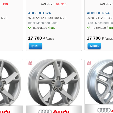
10130
АРТИКУЛ:
616916
АРТИКУЛ
AUDI DFT624
AUDI DFT624
 66.6
9x20 5/112 ET30 DIA 66.6
9x20 5/112 ET35 
Black Machined Face
Black Machined F
на складе
4 шт.
на складе
4 шт
17 700
17 700
₽ / диск
₽ / диск
купить
купить