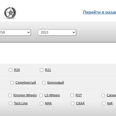
Перейти в раз
R20
R21
Серебристый
Бронзовый
Khomen Wheels
LS Wheels
RST
Carwe
Tech Line
MAK
СКАД
КиК