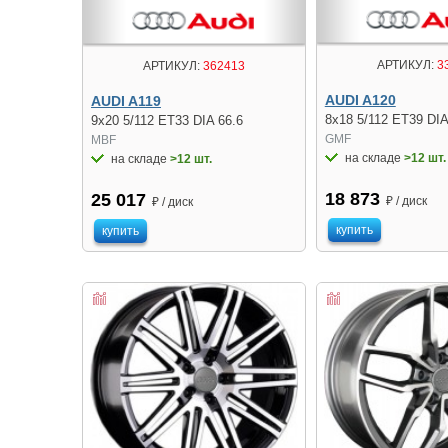
АРТИКУЛ:
3
АРТИКУЛ:
362413
AUDI A120
AUDI A119
8x18 5/112 ET39 DIA
9x20 5/112 ET33 DIA 66.6
GMF
MBF
на складе
>12 шт.
на складе
>12 шт.
18 873
25 017
₽ / диск
₽ / диск
купить
купить