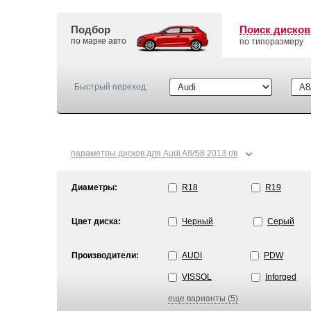
Подбор
Поиск дисков
по марке авто
по типоразмеру
Быстрый переход:
⌄
параметры дисков для Audi A8/S8 2013 г/в
Диаметры:
R18
R19
Цвет диска:
Черный
Серый
Производители:
AUDI
PDW
VISSOL
Inforged
еще варианты (5)