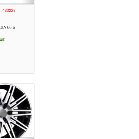
:
433228
DIA 66.6
шт.