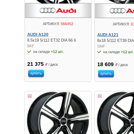
АРТИКУЛ:
566452
АРТИКУЛ:
3
AUDI A120
AUDI A121
8.5x19 5/112 ET32 DIA 66.6
8x18 5/112 ET39 DIA
BKF
GMF
на складе
>12 шт.
на складе
>12 шт.
21 375
18 609
₽ / диск
₽ / диск
купить
купить