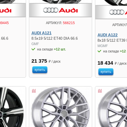
39445
АРТИКУЛ:
566215
АРТИКУЛ
AUDI A121
AUDI A122
 66.6
8.5x19 5/112 ET40 DIA 66.6
8x18 5/112 ET39 
GMF
MGMF
на складе
>12 шт.
на складе
>12 
21 375
₽ / диск
18 434
₽ / диск
купить
купить