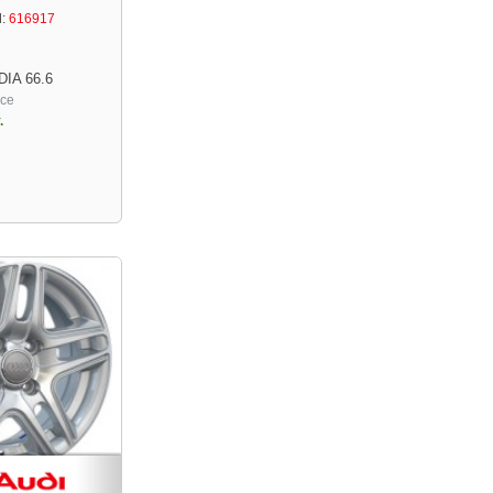
:
616917
DIA 66.6
ace
.