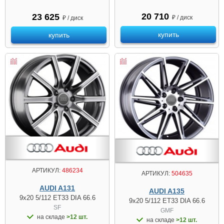
20 710
23 625
₽ / диск
₽ / диск
купить
купить
АРТИКУЛ:
486234
АРТИКУЛ:
504635
AUDI A131
AUDI A135
9x20 5/112 ET33 DIA 66.6
9x20 5/112 ET33 DIA 66.6
SF
GMF
на складе
>12 шт.
на складе
>12 шт.