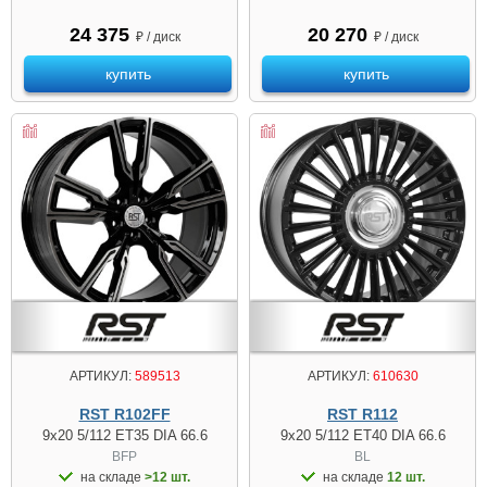
24 375
20 270
₽ / диск
₽ / диск
купить
купить
АРТИКУЛ:
589513
АРТИКУЛ:
610630
RST R102FF
RST R112
9x20 5/112 ET35 DIA 66.6
9x20 5/112 ET40 DIA 66.6
BFP
BL
на складе
>12 шт.
на складе
12 шт.