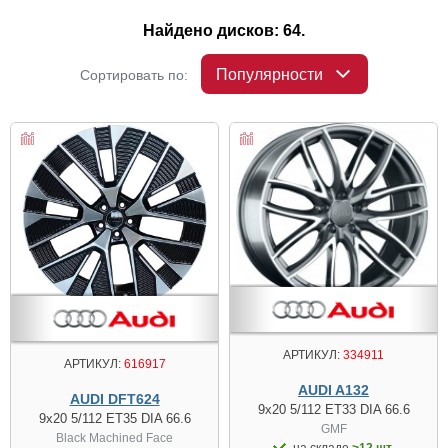
Найдено дисков: 64.
Популярности
Сортировать по:
АРТИКУЛ:
334911
АРТИКУЛ:
616917
AUDI A132
AUDI DFT624
9x20 5/112 ET33 DIA 66.6
9x20 5/112 ET35 DIA 66.6
GMF
Black Machined Face
на складе
>12 шт.