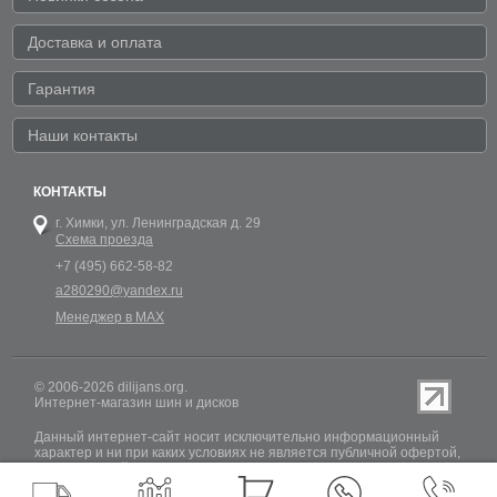
Доставка и оплата
Гарантия
Наши контакты
КОНТАКТЫ
г. Химки,
ул. Ленинградская д. 29
Схема проезда
+7 (495) 662-58-82
a280290@yandex.ru
Менеджер в MAX
© 2006-2026 dilijans.org.
Интернет-магазин шин и дисков
Данный интернет-сайт носит исключительно информационный
характер и ни при каких условиях не является публичной офертой,
определяемой положениями Статьи 437 (2) Гражданского кодекса
РФ. Обновление информации о наличии шин и дисков на сайте