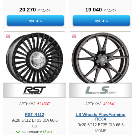
20 270
19 040
₽ / диск
₽ / диск
купить
купить
АРТИКУЛ:
490641
АРТИКУЛ:
624837
LS Wheels FlowForming
RST R112
RC04
9x20 5/112 ET33 DIA 66.6
9x20 5/112 ET35 DIA 66.6
GB
MGMF
на складе
>12 шт.