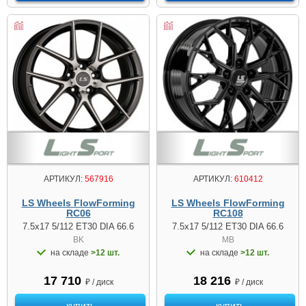
АРТИКУЛ:
567916
АРТИКУЛ:
610412
LS Wheels FlowForming
LS Wheels FlowForming
RC06
RC108
7.5x17 5/112 ET30 DIA 66.6
7.5x17 5/112 ET30 DIA 66.6
BK
MB
на складе
>12 шт.
на складе
>12 шт.
17 710
18 216
₽ / диск
₽ / диск
купить
купить