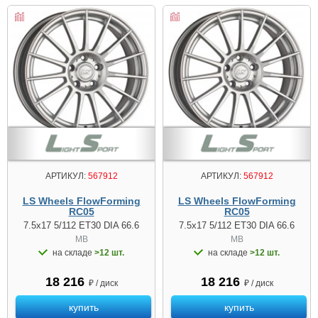
АРТИКУЛ:
567912
АРТИКУЛ:
567912
LS Wheels FlowForming
LS Wheels FlowForming
RC05
RC05
7.5x17 5/112 ET30 DIA 66.6
7.5x17 5/112 ET30 DIA 66.6
MB
MB
на складе
>12 шт.
на складе
>12 шт.
18 216
18 216
₽ / диск
₽ / диск
купить
купить