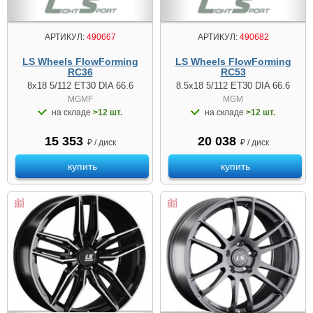
АРТИКУЛ:
490667
АРТИКУЛ:
490682
LS Wheels FlowForming
LS Wheels FlowForming
RC36
RC53
8x18 5/112 ET30 DIA 66.6
8.5x18 5/112 ET30 DIA 66.6
MGMF
MGM
на складе
>12 шт.
на складе
>12 шт.
15 353
20 038
₽ / диск
₽ / диск
купить
купить