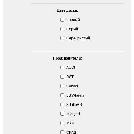
Цвет диска:
Черный
Серый
Серебристый
Производители:
AUDI
RST
Carwel
LS Wheels
X-trikeRST
Inforged
MAK
СКАД