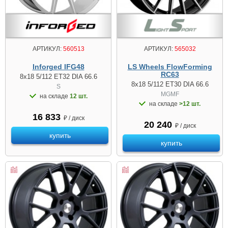
АРТИКУЛ:
560513
АРТИКУЛ:
565032
Inforged IFG48
LS Wheels FlowForming
RC63
8x18 5/112 ET32 DIA 66.6
8x18 5/112 ET30 DIA 66.6
S
MGMF
на складе
12 шт.
на складе
>12 шт.
16 833
₽ / диск
20 240
₽ / диск
купить
купить