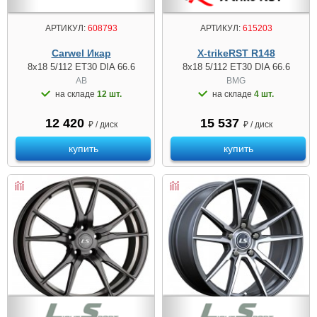
АРТИКУЛ:
608793
АРТИКУЛ:
615203
Carwel Икар
X-trikeRST R148
8x18 5/112 ET30 DIA 66.6
8x18 5/112 ET30 DIA 66.6
AB
BMG
на складе
12 шт.
на складе
4 шт.
12 420
15 537
₽ / диск
₽ / диск
купить
купить