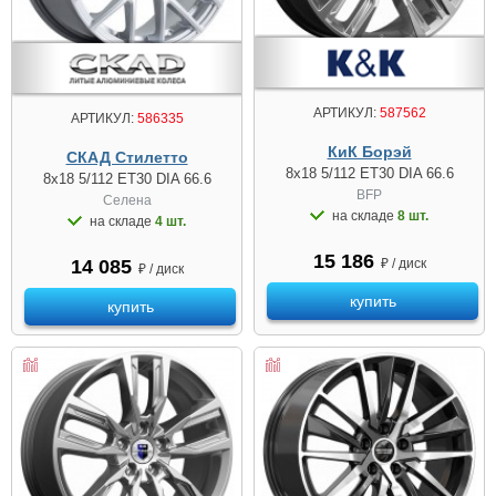
АРТИКУЛ:
587562
АРТИКУЛ:
586335
КиК Борэй
СКАД Стилетто
8x18 5/112 ET30 DIA 66.6
8x18 5/112 ET30 DIA 66.6
BFP
Селена
на складе
8 шт.
на складе
4 шт.
15 186
₽ / диск
14 085
₽ / диск
купить
купить