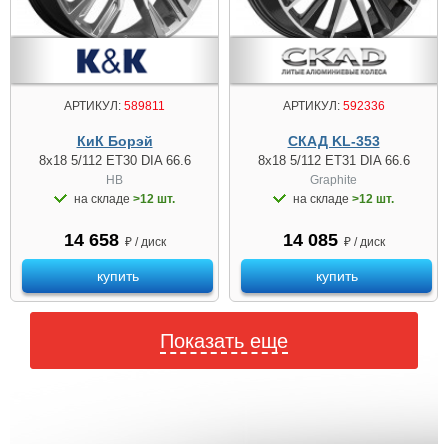
АРТИКУЛ:
589811
АРТИКУЛ:
592336
КиК Борэй
СКАД KL-353
8x18 5/112 ET30 DIA 66.6
8x18 5/112 ET31 DIA 66.6
HB
Graphite
на складе
>12 шт.
на складе
>12 шт.
14 658
14 085
₽ / диск
₽ / диск
купить
купить
Показать еще