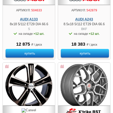
АРТИКУЛ:
504633
АРТИКУЛ:
542879
AUDI A133
AUDI A243
8x18 5/112 ET29 DIA 66.6
8.5x18 5/112 ET29 DIA 66.6
S
BKF
на складе
>12 шт.
на складе
>12 шт.
12 875
18 383
₽ / диск
₽ / диск
купить
купить