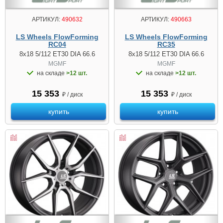
АРТИКУЛ:
490632
АРТИКУЛ:
490663
LS Wheels FlowForming
LS Wheels FlowForming
RC04
RC35
8x18 5/112 ET30 DIA 66.6
8x18 5/112 ET30 DIA 66.6
MGMF
MGMF
на складе
>12 шт.
на складе
>12 шт.
15 353
15 353
₽ / диск
₽ / диск
купить
купить